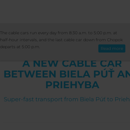
INFORMATION
OTHER
BLOG
A 
The cable cars run every day from 8:30 a.m. to 5:00 p.m. at
English
CABLE CAR BETWEEN BIELA PÚŤ AND PRIEHYBA
half-hour intervals, and the last cable car down from Chopok
departs at 5:00 p.m.
Read more
A NEW CABLE CAR
BETWEEN BIELA PÚŤ A
PRIEHYBA
Super-fast transport from Biela Púť to Prie