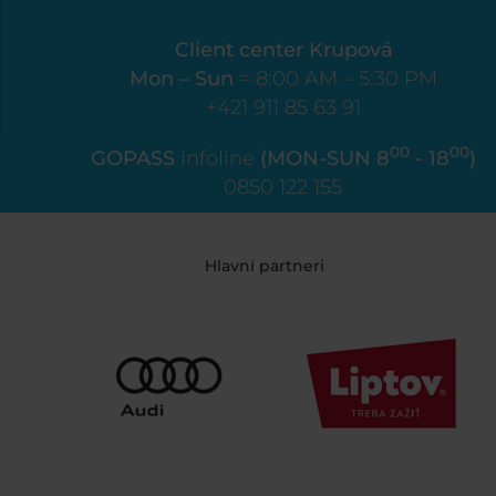
Client center Krupová
Mon – Sun
= 8:00 AM – 5:30 PM
+421 911 85 63 91
00
00
GOPASS
infoline
(MON-SUN 8
- 18
)
0850 122 155
Hlavní partneri