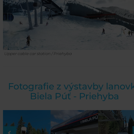
Upper cable car station / Priehyba
Fotografie z výstavby lanov
Biela Púť - Priehyba