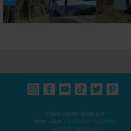
Client center Biela púť
Mon – Sun
= 8:00 AM – 5:30 PM
+421 907 88 66 44