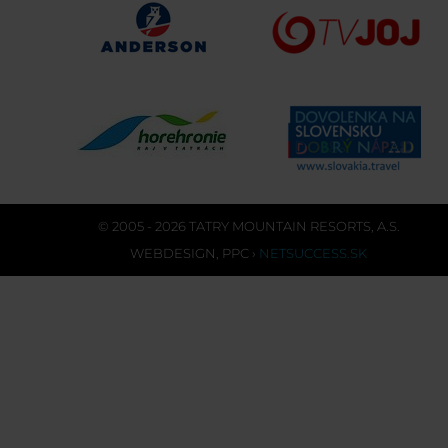
© 2005 - 2026 TATRY MOUNTAIN RESORTS, A.S.
WEBDESIGN
,
PPC
›
NETSUCCESS.SK