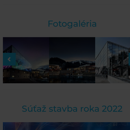
Fotogaléria
Súťaž stavba roka 2022