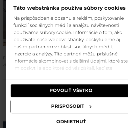
Táto webstránka používa súbory cookies
Na prispôsobenie obsahu a reklám, poskytovanie
funkcií sociálnych médií a analýzu návštevnosti
používame súbory cookie. Informácie o tom, ako
používate naše webové stránky, poskytujeme aj
našim partnerom v oblasti sociálnych médií,
inzercie a analýzy. Títo partneri môžu príslušné
Fantastické! Nová lanovka A6 Biela púť - Priehyba v Jasnej
informácie skombinovať s ďalšími údajmi, ktoré ste
získala hneď
dve ocenenia v súťaži
Stavba roka 2022!
im poskytli alebo ktoré od vás získali, keď ste
používali ich služby.
POVOLIŤ VŠETKO
Visualisation of the Biela Púť
Priehyba cable ca
PRISPÔSOBIŤ
ODMIETNUŤ