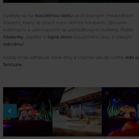
Vydejte se na
kouzelnou cestu
za ztraceným medvídkem
Maxem, který se ztratil mezi obřími houbami, zářivými
květinami a usmívajícími se pohádkovými zvířátky. Řešte
hádanky
, zapište si
tajné slovo
kouzelného lesa a získejte
odměnu
!
Každý krok odhaluje nové divy a vtáhne vás do světa,
kde o
fantazie
.