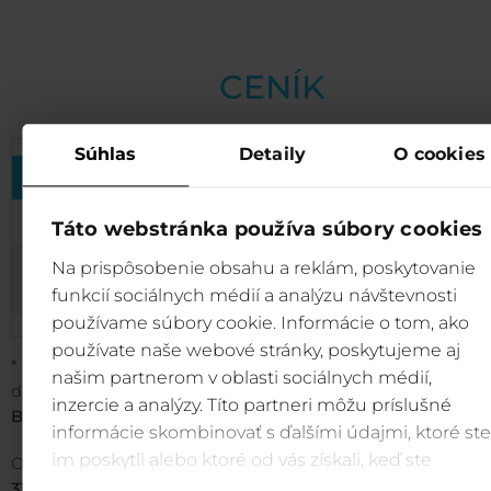
CENÍK
Súhlas
Detaily
O cookies
TYP VSTUPENKY
ONLINE
OFFL
Vstupenka Magical Forest Jasná
5€
7
Táto webstránka používa súbory cookies
Vstupenka + Obousměrná
Na prispôsobenie obsahu a reklám, poskytovanie
10€
12
jízdenka pro pěší Brhliská*
funkcií sociálnych médií a analýzu návštevnosti
používame súbory cookie. Informácie o tom, ako
používate naše webové stránky, poskytujeme aj
* Obousměrná jízdenka pro pěší Brhliská platí
POUZE
pro
našim partnerom v oblasti sociálnych médií,
dopravu do a z Magical Forest Jasná lanovkou
A3 Grand -
inzercie a analýzy. Títo partneri môžu príslušné
Brhliská
(T5G SUPERJET).
informácie skombinovať s ďalšími údajmi, ktoré ste
im poskytli alebo ktoré od vás získali, keď ste
Obousměrná jízdenka pro pěší Biela Púť - Krupová
v term
používali ich služby.
31. 3. 2026 (včetně)
zahrnuje také jednu jízdu lanovkou
A3 G