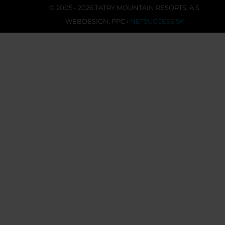
© 2005 - 2026 TATRY MOUNTAIN RESORTS, A.S.
WEBDESIGN
,
PPC
›
NETSUCCESS.SK