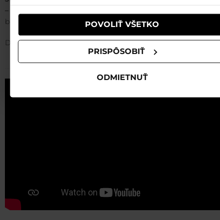
– Brhliská
a zpět a
jeden vstup
do Magical Forest Jasná. Nep
během večerního lyžování.
POVOLIŤ VŠETKO
Děti do 6 let mají vstup
ZDARMA
.
PRISPÔSOBIŤ
ODMIETNUŤ