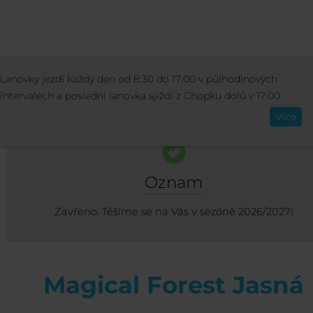
AKTIVITY
ZIMNÍ AKTIVITY
MAGICAL FO
Lanovky jezdí každý den od 8:30 do 17:00 v půlhodinových
Čeština
JASNÁ
intervalech a poslední lanovka sjíždí z Chopku dolů v 17:00.
Více
Oznam
Zavřeno. Těšíme se na Vás v sezóně 2026/2027!
Magical Forest Jasná