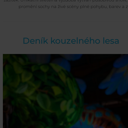
zážitek. Unikátní světelná výzdoba vytváří působivou show,
promění sochy na živé scény plné pohybu, barev a 
Deník kouzelného lesa