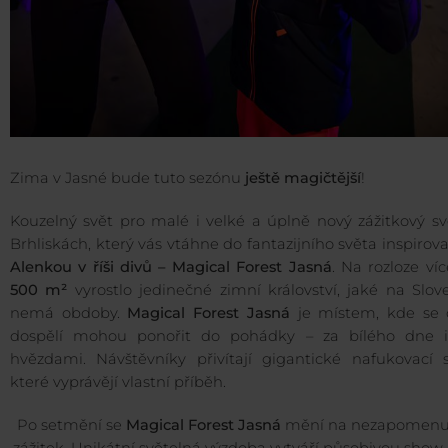
Zima v Jasné bude tuto sezónu
ještě magičtější
!
Kouzelný svět pro malé i velké a úplně nový zážitkový sv
Brhliskách, který vás vtáhne do fantazijního světa inspiro
Alenkou v říši divů – Magical Forest Jasná
. Na rozloze ví
500 m²
vyrostlo jedinečné zimní království, jaké na Slo
nemá obdoby.
Magical Forest Jasná
je místem, kde se d
dospělí mohou ponořit do pohádky – za bílého dne 
hvězdami. Návštěvníky přivítají gigantické nafukovací s
které vyprávějí vlastní příběh.
Po setmění se
Magical Forest Jasná
mění na nezapomenu