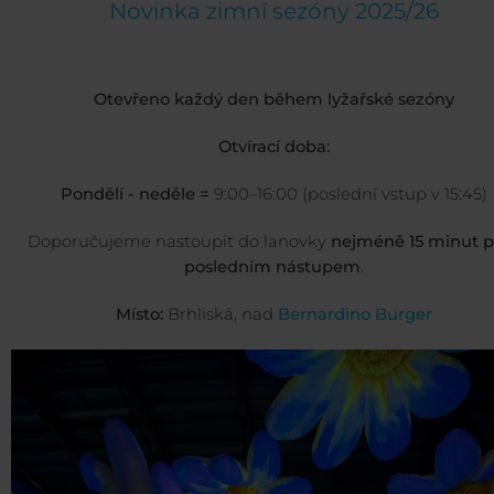
Novinka zimní sezóny 2025/26
Otevřeno každý den během lyžařské sezóny
Otvírací doba:
Pondělí - neděle =
9:00–16:00 (poslední vstup v 15:45)
Doporučujeme nastoupit do lanovky
nejméně 15 minut p
posledním nástupem
.
Místo:
Brhliská, nad
Bernardino Burger