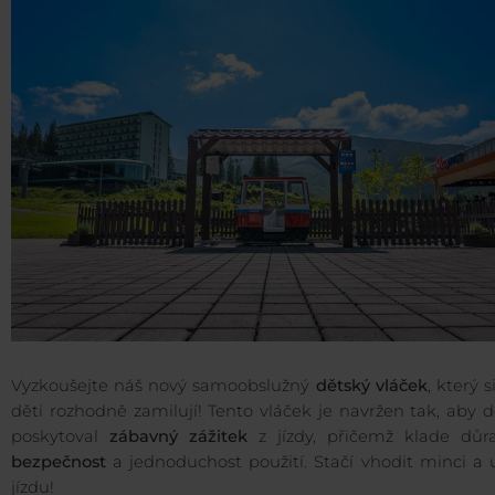
Vyzkoušejte náš nový samoobslužný
dětský vláček
, který s
děti rozhodně zamilují! Tento vláček je navržen tak, aby
poskytoval
zábavný zážitek
z jízdy, přičemž klade důr
bezpečnost
a jednoduchost použití. Stačí vhodit minci a u
jízdu!