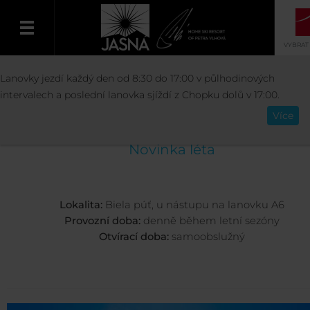
VYBRAT
AKTIVITY
LETNÍ AKTIVITY
MINI TRAM
Lanovky jezdí každý den od 8:30 do 17:00 v půlhodinových
Čeština
intervalech a poslední lanovka sjíždí z Chopku dolů v 17:00.
Mini tramvaj
Více
Novinka léta
Lokalita:
Biela púť, u nástupu na lanovku A6
Provozní doba:
denně během letní sezóny
Otvírací doba:
samoobslužný