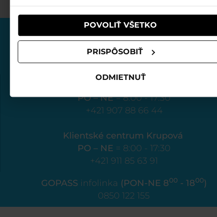
POVOLIŤ VŠETKO
PRISPÔSOBIŤ
ODMIETNUŤ
Klientské centrum Biela púť
PO – NE
= 8:00 - 17:30
+421 907 88 66 44
Klientské centrum Krupová
PO – NE
= 8:00 - 17:30
+421 911 85 63 91
00
00
GOPASS
infolinka
(PON-NE 8
- 18
)
0850 122 155