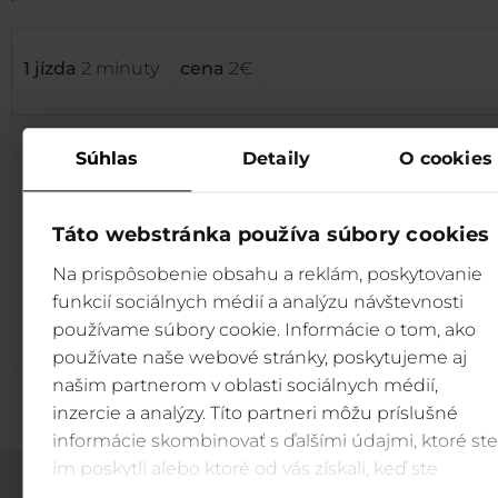
1 jízda
2 minuty
cena
2€
Súhlas
Detaily
O cookies
Nejvýhodnější lístky na
lanovku
Táto webstránka používa súbory cookies
do Jasné nakoupíte online na
gopass.travel
Na prispôsobenie obsahu a reklám, poskytovanie
funkcií sociálnych médií a analýzu návštevnosti
Koupit
používame súbory cookie. Informácie o tom, ako
používate naše webové stránky, poskytujeme aj
našim partnerom v oblasti sociálnych médií,
inzercie a analýzy. Títo partneri môžu príslušné
informácie skombinovať s ďalšími údajmi, ktoré ste
im poskytli alebo ktoré od vás získali, keď ste
používali ich služby.