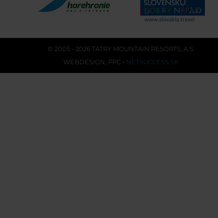
© 2005 - 2026 TATRY MOUNTAIN RESORTS, A.S.
WEBDESIGN
,
PPC
›
NETSUCCESS.SK