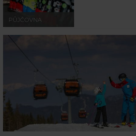
PŮJČOVNA