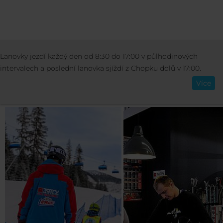
SKI SCHOOL & RENTAL
Lanovky jezdí každý den od 8:30 do 17:00 v půlhodinových
Čeština
intervalech a poslední lanovka sjíždí z Chopku dolů v 17:00.
SKI ŠKOLA A PŮJČOVN
Více