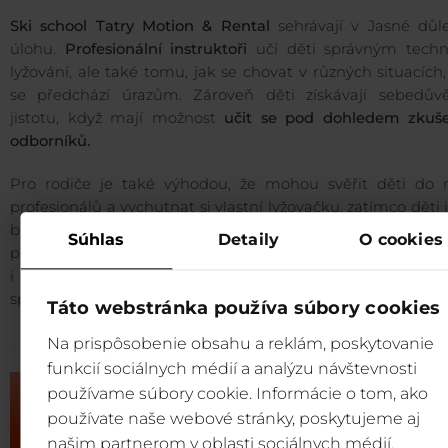
Ski school Tatry Motion & Rental
sehrávají v Jasné důle
úlohu.
Profesionální instruktoři
učí děti správným tech
lyžování, ale také tomu, jak se chovat v různých situacích
se předchází úrazům. Zároveň děti získávají sebedův
jistotu, když mají možnost
učit se pod dohledem zkuš
odborníků.
Pro rodiče je také výhodou, že mohou svěřit děti do 
profesionálů a vychutnat si vlastní lyžovačku, zatímco děti 
bezpečí a pod odborným vedením. Správnému kom
Súhlas
Detaily
O cookies
přispívá i možnost zapůjčení si lyžařské/snowboardovské vý
i jejich
prémiový servis
přímo ve středisku, či bezpe
spolehlivé
uložení
.
Táto webstránka používa súbory cookies
Na prispôsobenie obsahu a reklám, poskytovanie
funkcií sociálnych médií a analýzu návštevnosti
používame súbory cookie. Informácie o tom, ako
používate naše webové stránky, poskytujeme aj
našim partnerom v oblasti sociálnych médií,