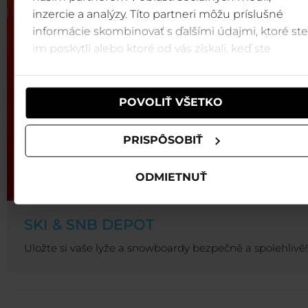
inzercie a analýzy. Títo partneri môžu príslušné
informácie skombinovať s ďalšími údajmi, ktoré ste
im poskytli alebo ktoré od vás získali, keď ste
používali ich služby.
POVOLIŤ VŠETKO
PRISPÔSOBIŤ
ODMIETNUŤ
SKI & SNB DEPOT
Uložte si vaše lyže a snowboardy bezpečně a spolehlivě!