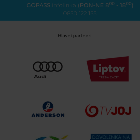
00
00
GOPASS
infolinka
(PON-NE 8
- 18
)
0850 122 155
Hlavní partneri