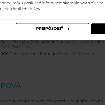
LA PÚŤ
 partneri môžu príslušné informácie skombinovať s ďalšími 
te používali ich služby.
0
vyzvednutí objednaných testovacích lyží v půjčovně
ky Biela Púť
PRISPÔSOBIŤ
 7:15
Ranní káva před Crystal Bar
etkání s lyžařským průvodcem při nástupu na lanov
 Púť – Priehyba (A6), následně přesun na místo, kde 
Fresh Track konat
 9:30
Bohatá snídaně Rotunda Chopok 2004 m n.m.
UPOVÁ
Vyzvednutí objednaných testovacích lyží v půjčovně v Kru