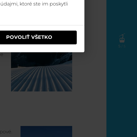
údajmi, ktoré ste im poskytli
 u
POVOLIŤ VŠETKO
5
/ 5
ku
se
pové.