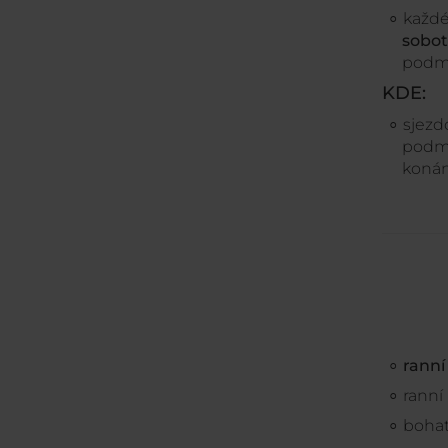
každ
sobot
podm
KDE:
sjezd
podmí
konán
ranní
ranní
bohat