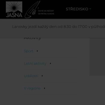
STŘEDISKO
Lanovky jezdí každý den od 8:30 do 17:00 v půlhodi
Aktivity
Sport
Letní aktivity
Události
V regióne