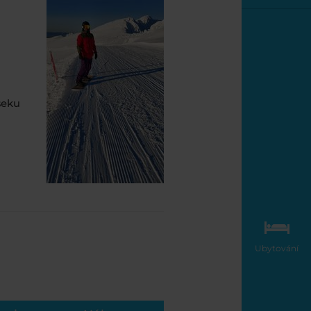
seku
Ubytování