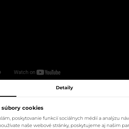
Detaily
 súbory cookies
Harmonogram
lám, poskytovanie funkcií sociálnych médií a analýzu ná
 používate naše webové stránky, poskytujeme aj našim par