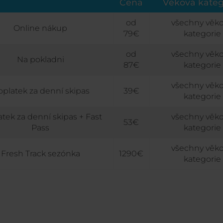
Cena
Věková kateg
od
všechny věk
Online nákup
79€
kategorie
od
všechny věk
Na pokladni
87€
kategorie
všechny věk
platek za denní skipas
39€
kategorie
tek za denní skipas + Fast
všechny věk
53€
Pass
kategorie
všechny věk
Fresh Track sezónka
1290€
kategorie