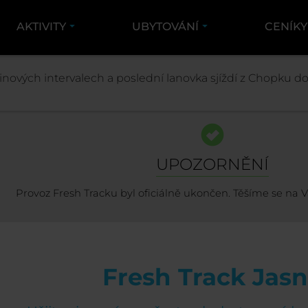
AKTIVITY
UBYTOVÁNÍ
CENÍK
AKTIVITY
ZIMNÍ AKTIVITY
FRESH TRACK
nových intervalech a poslední lanovka sjíždí z Chopku dol
UPOZORNĚNÍ
Provoz Fresh Tracku byl oficiálně ukončen. Těšíme se na V
Fresh Track Jas