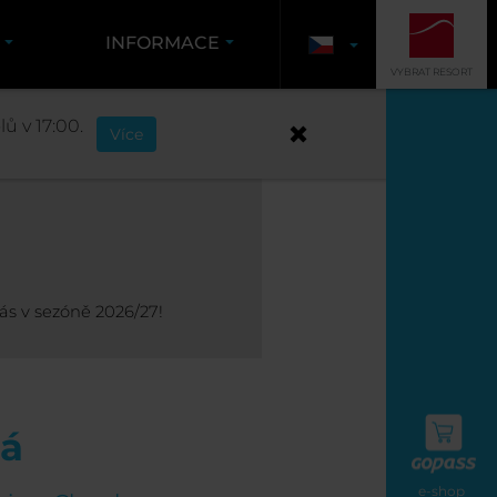
Y
INFORMACE
VYBRAT RESORT
ů v 17:00.
Více
ás v sezóně 2026/27!
ná
e-shop