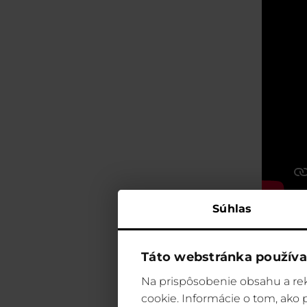
Súhlas
Táto webstránka používa
Na prispôsobenie obsahu a rek
cookie. Informácie o tom, ako