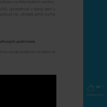
ředisku na Klientském centru
:00, vyzvednutí v daný den v
5, pokud ne, úhrada plné sumy
sněhových podmínek.
ativou bude podávání snídaní ve
26
°C
Webkamery