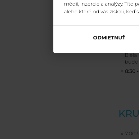
BIE
médií, inzercie a analýzy. Títo
alebo ktoré od vás získali, keď s
7:0
lanov
ODMIETNUŤ
7:00 -
7:10
s
Biela
bude 
8:30 -
KR
7:00 