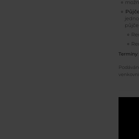
možn
Půjče
jedno
půjče
Ren
Ren
Termíny
Podávání
venkovní