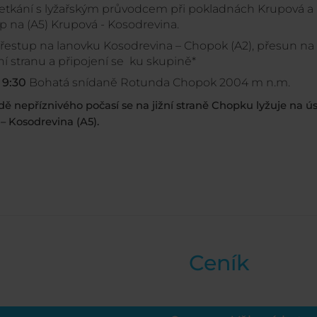
Setkání s lyžařským průvodcem při pokladnách Krupová a
p na (A5) Krupová - Kosodrevina.
Přestup na lanovku Kosodrevina – Chopok (A2), přesun na
ní stranu a připojení se ku skupině*
 9:30
Bohatá snídaně Rotunda Chopok 2004 m n.m.
adě nepříznivého počasí se na jižní straně Chopku lyžuje na ú
– Kosodrevina (A5).
Ceník