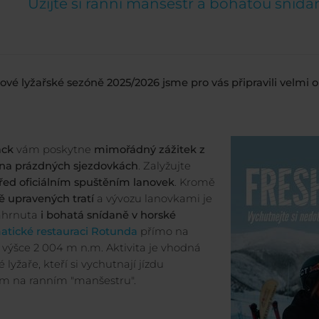
Užijte si ranní manšestr a bohatou snída
ové lyžařské sezóně 2025/2026 jsme pro vás připravili velm
ack
vám poskytne
mimořádný zážitek z
 na prázdných sjezdovkách
. Zalyžujte
řed oficiálním spuštěním lanovek
. Kromě
ě upravených tratí
a vývozu lanovkami je
ahrnuta
i bohatá snídaně v horské
tické restauraci Rotunda
přímo na
 výšce 2 004 m n.m. Aktivita je vhodná
 lyžaře, kteří si vychutnají jízdu
m na ranním "manšestru".