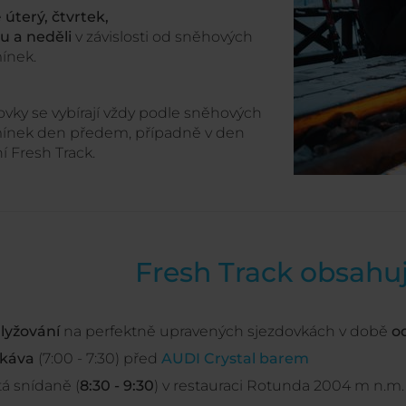
é
úterý, čtvrtek,
u a neděli
v závislosti od sněhových
ínek.
ovky se vybírají vždy podle sněhových
nek den předem, případně v den
í Fresh Track.
Fresh Track obsahu
 lyžování
na perfektně upravených sjezdovkách v době
od
káva
(7:00 - 7:30) před
AUDI Crystal barem
á snídaně (
8:30 - 9:30
) v restauraci Rotunda 2004 m n.m