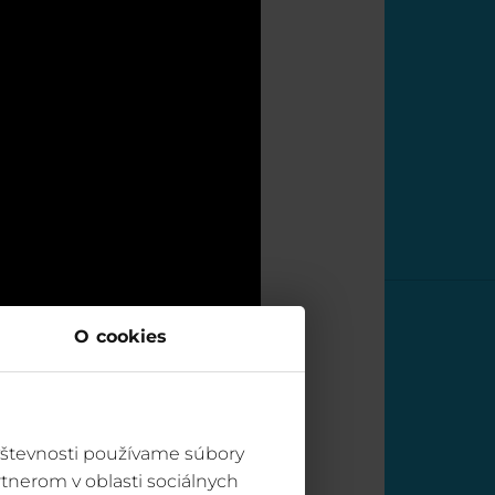
O cookies
vštevnosti používame súbory
tnerom v oblasti sociálnych