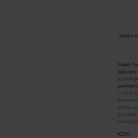
Také v n
Fresh Tr
lyžování
si ještě
p
perfektn
v ceně z
panorama
svahu ve
pro dobré
carvinge
KDY: