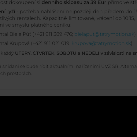
ost dokoupení si
denního skipasu za 39 Eur
přímo ve st
ní lyží
- potřeba nahlášení nejpozději den předem do 15
tlivých rentalech. Kapacitně limitované, vrácení do 10:1
ní ve smyslu platného ceníku:
tal Biela Púť (+421 911 389 476;
bielaput@tatrymotion.sk
)
tal Krupová (+421 911 021 019;
krupova@tatrymotion.sk
)
: každý
ÚTERÝ, ČTVRTEK, SOBOTU a NEDĚLI v závislosti na 
 snídaní se bude řídit aktuálními nařízeními ÚVZ SR. Altern
ch prostorách.