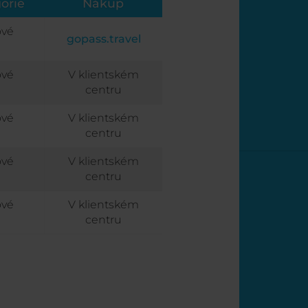
orie
Nákup
ové
gopass.travel
ové
V klientském
centru
ové
V klientském
centru
ové
V klientském
centru
ové
V klientském
centru