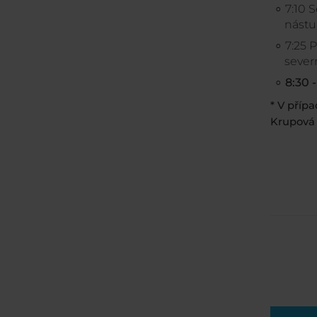
7:10 
nástu
7:25 
sever
8:30 -
* V příp
Krupová 