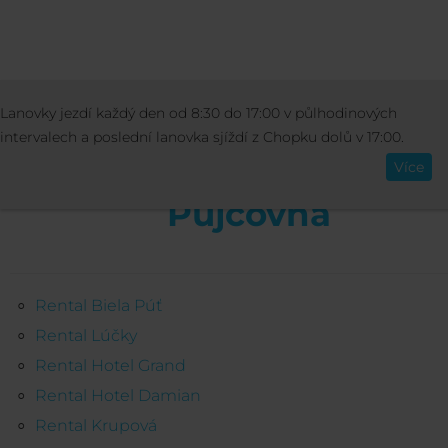
SKI SCHOOL & RENTAL
PÚJČOVNA
Lanovky jezdí každý den od 8:30 do 17:00 v půlhodinových
Čeština
intervalech a poslední lanovka sjíždí z Chopku dolů v 17:00.
Více
Pújčovna
Rental Biela Púť
Rental Lúčky
Rental Hotel Grand
Rental Hotel Damian
Rental Krupová