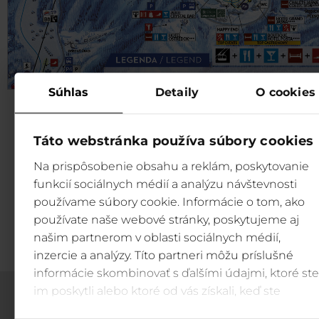
Súhlas
Detaily
O cookies
Provoz lanovek
Táto webstránka používa súbory cookies
Na prispôsobenie obsahu a reklám, poskytovanie
Aktuální provozní doba lanovek 
funkcií sociálnych médií a analýzu návštevnosti
Jasné.
používame súbory cookie. Informácie o tom, ako
Provoz lanovek →
používate naše webové stránky, poskytujeme aj
našim partnerom v oblasti sociálnych médií,
inzercie a analýzy. Títo partneri môžu príslušné
informácie skombinovať s ďalšími údajmi, ktoré ste
im poskytli alebo ktoré od vás získali, keď ste
používali ich služby.