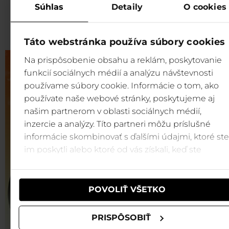
Súhlas
Detaily
O cookies
bistrorotunda_sk.pdf
644 KB
download
Táto webstránka používa súbory cookies
Na prispôsobenie obsahu a reklám, poskytovanie
funkcií sociálnych médií a analýzu návštevnosti
používame súbory cookie. Informácie o tom, ako
používate naše webové stránky, poskytujeme aj
našim partnerom v oblasti sociálnych médií,
inzercie a analýzy. Títo partneri môžu príslušné
informácie skombinovať s ďalšími údajmi, ktoré ste
im poskytli alebo ktoré od vás získali, keď ste
používali ich služby.
POVOLIŤ VŠETKO
PRISPÔSOBIŤ