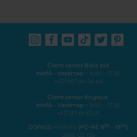
Client center Biela púť
Hétfő – Vasárnap
= 8:00 – 17:30
+421 907 88 66 44
Client center Krupová
Hétfő – Vasárnap
= 8:00 – 17:30
+421 911 85 63 91
00
00
GOPASS
infolinka
(PO-NE 8
- 18
)
0850 122 155