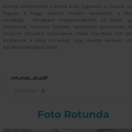
Emelje ízlelőbimbóit a felhők közé. Egyenest a Chopok cs
fogadja a hegyi sportok minden kedvelőjét, a Ro
vendéglő. Vendégeit megörvendezteti az ételek g
kínálatával, melyhez továbbá varázslatos panorámás kil
kínálunk Szlovákia szépségeire. Hadd inspirálják Önt spe
kínálatunk a világ rumjaiból, vagy élvezze kedvenc ita
kandalló pattogó tüzénél.
rotunda_sk.pdf
download
Foto Rotunda