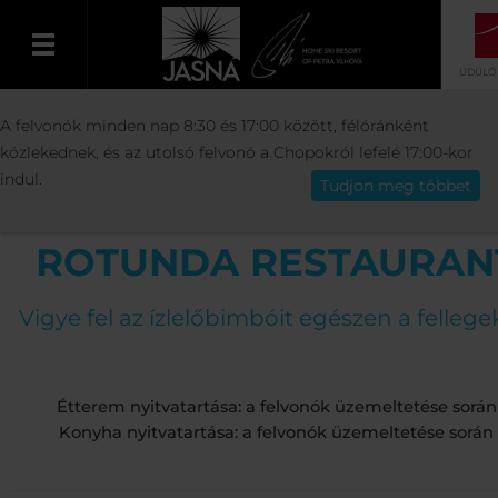
ÜDÜLŐ
ÜDÜLŐ
BÁROK ÉS VENGÉGLÖK
ROTU
A felvonók minden nap 8:30 és 17:00 között, félóránként
Magyar
RESTAURANT
közlekednek, és az utolsó felvonó a Chopokról lefelé 17:00-kor
indul.
Tudjon meg többet
ROTUNDA RESTAURAN
Vigye fel az ízlelőbimbóit egészen a felleg
Étterem nyitvatartása: a felvonók üzemeltetése során
Konyha nyitvatartása: a felvonók üzemeltetése során