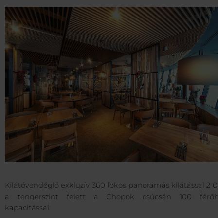
Kilátóvendéglő exkluzív 360 fokos panorámás kilátással 2
a tengerszint felett a Chopok csúcsán 100 férőh
kapacitással.