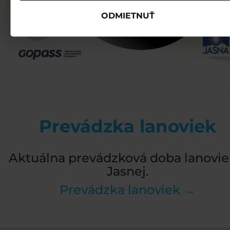
ODMIETNUŤ
Prevádzka lanoviek
Aktuálna prevádzková doba lanovie
Jasnej.
Prevádzka lanoviek →