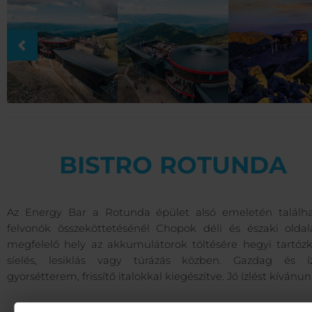
BISTRO ROTUNDA
Az Energy Bar a Rotunda épület alsó emeletén találha
felvonók összeköttetésénél Chopok déli és északi oldal
megfelelő hely az akkumulátorok töltésére hegyi tartózk
síelés, lesiklás vagy túrázás közben. Gazdag és íz
gyorsétterem, frissítő italokkal kiegészítve. Jó ízlést kívánun