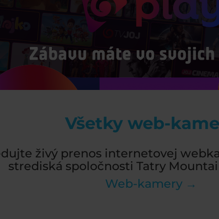
Všetky web-kame
edujte živý prenos internetovej webk
strediská spoločnosti Tatry Mountain
Web-kamery →