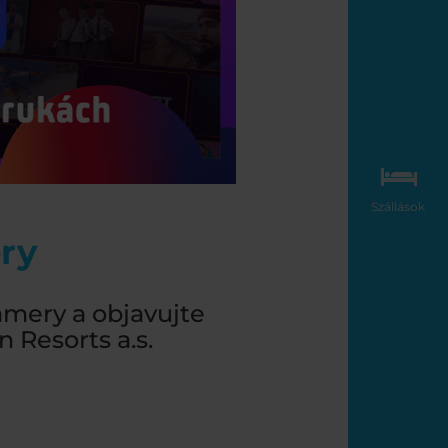
Szállások
ry
amery a objavujte
 Resorts a.s.