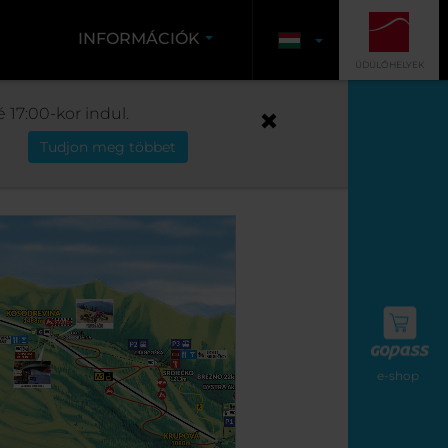
INFORMÁCIÓK
ÜDÜLŐHELYEK
 17:00-kor indul.
Tudjon meg többet
e-shop