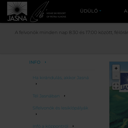
ÜDÜLŐ
A
JASNÁ
A felvonók minden nap 8:30 és 17:00 között, félórá
Üdülő
INFO
+
-
Ha kirándulás, akkor Jasná
Tél Jasnában
Sífelvonók és lesiklópályák
Infó a központról