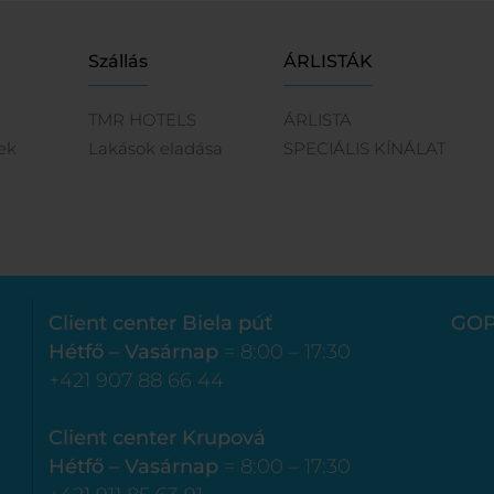
Szállás
ÁRLISTÁK
TMR HOTELS
ÁRLISTA
ek
Lakások eladása
SPECIÁLIS KÍNÁLAT
Client center Biela púť
GOP
Hétfő – Vasárnap
= 8:00 – 17:30
+421 907 88 66 44
Client center Krupová
Hétfő – Vasárnap
= 8:00 – 17:30