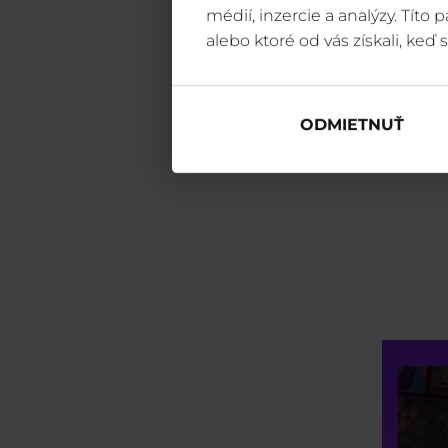
médií, inzercie a analýzy. Títo
alebo ktoré od vás získali, keď s
ODMIETNUŤ