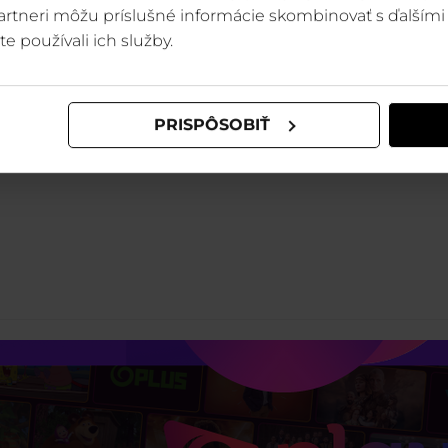
 partneri môžu príslušné informácie skombinovať s ďalšími 
te používali ich služby.
PRISPÔSOBIŤ