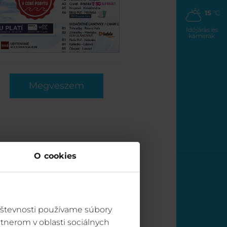
15
°C
Időjárás és
kamerák
Megveszem
O cookies
vštevnosti používame súbory
tnerom v oblasti sociálnych