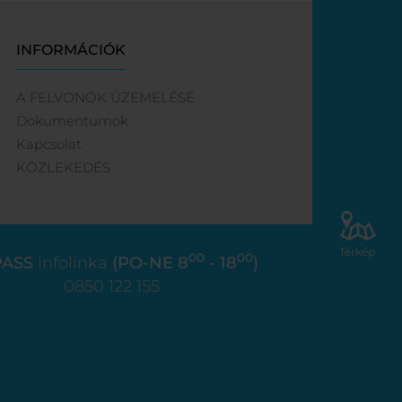
INFORMÁCIÓK
A FELVONÓK ÜZEMELÉSE
Dokumentumok
Kapcsolat
KÖZLEKEDÉS
Térkép
00
00
ASS
infolinka
(PO-NE 8
- 18
)
0850 122 155