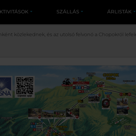
KTIVITÁSOK
SZÁLLÁS
ÁRLISTÁK
ÜDÜLŐ
INFO
TÉRKÉPEK
nként közlekednek, és az utolsó felvonó a Chopokról lefelé
NYÁR MAP