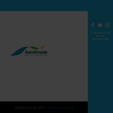
Figyelemmel
követ
bennünket
WEBDESIGN
,
PPC
›
NETSUCCESS.SK