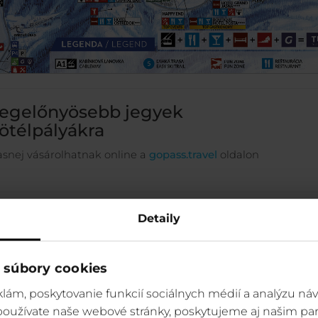
egelőnyösebb jegyek
ötélpályákra
asnej vásárolhatnak online a
gopass.travel
oldalon
Detaily
 súbory cookies
lám, poskytovanie funkcií sociálnych médií a analýzu ná
 používate naše webové stránky, poskytujeme aj našim par