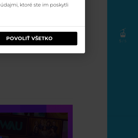
údajmi, ktoré ste im poskytli
POVOLIŤ VŠETKO
5
/ 5