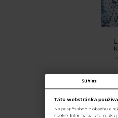
L
k
J
Súhlas
Táto webstránka používa
Na prispôsobenie obsahu a rek
cookie. Informácie o tom, ako