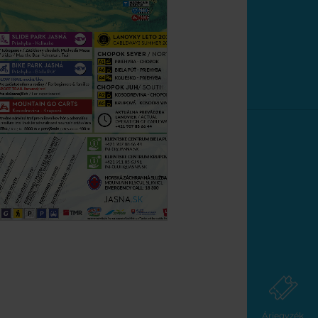
Árjegyzék