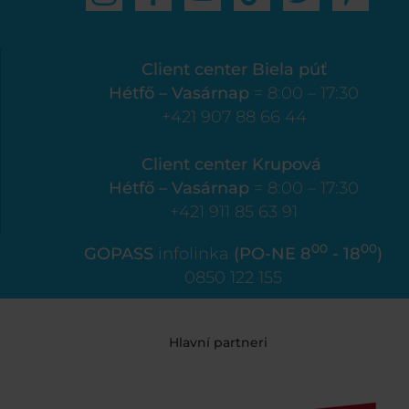
Client center Biela púť
Hétfő – Vasárnap
= 8:00 – 17:30
+421 907 88 66 44
Client center Krupová
Hétfő – Vasárnap
= 8:00 – 17:30
+421 911 85 63 91
00
00
GOPASS
infolinka
(PO-NE 8
- 18
)
0850 122 155
Hlavní partneri