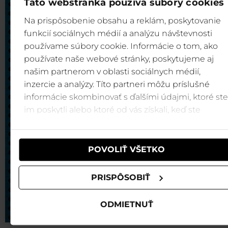
Táto webstránka používa súbory cookies
Na prispôsobenie obsahu a reklám, poskytovanie
funkcií sociálnych médií a analýzu návštevnosti
používame súbory cookie. Informácie o tom, ako
používate naše webové stránky, poskytujeme aj
našim partnerom v oblasti sociálnych médií,
inzercie a analýzy. Títo partneri môžu príslušné
informácie skombinovať s ďalšími údajmi, ktoré ste
im poskytli alebo ktoré od vás získali, keď ste
používali ich služby.
POVOLIŤ VŠETKO
PRISPÔSOBIŤ
ODMIETNUŤ