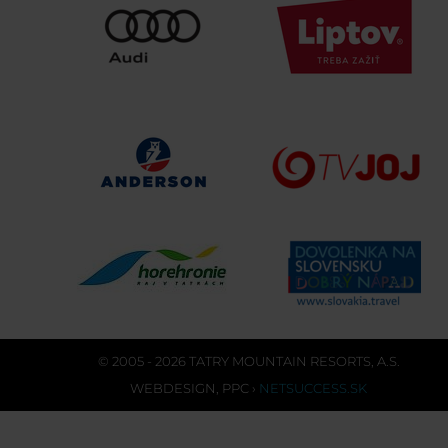
© 2005 - 2026 TATRY MOUNTAIN RESORTS, A.S.
WEBDESIGN
,
PPC
›
NETSUCCESS.SK