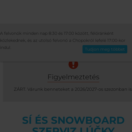
SKI SCHOOL & RENTAL
SZOLGÁLTATÁS
A felvonók minden nap 8:30 és 17:00 között, félóránként
Magyar
SZERVIZ LÚČKY
közlekednek, és az utolsó felvonó a Chopokról lefelé 17:00-kor
indul.
Tudjon meg többet
Figyelmeztetés
ZÁRT. Várunk benneteket a 2026/2027-os szezonban is
SÍ ÉS SNOWBOARD
SZERVIZ LÚČKY