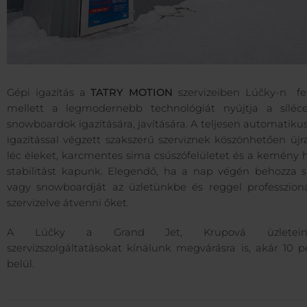
Gépi igazítás a
TATRY MOTION
szervizeiben Lúčky-n fe
mellett a legmodernebb technológiát nyújtja a síléc
snowboardok igazítására, javítására. A teljesen automatiku
igazítással végzett szakszerű szerviznek köszönhetően újr
léc éleket, karcmentes sima csúszófelületet és a kemény 
stabilitást kapunk. Elegendő, ha a nap végén behozza sí
vagy snowboardját az üzletünkbe és reggel professzioná
szervizelve átvenni őket.
A Lúčky a Grand Jet, Krupová üzletein
szervizszolgáltatásokat kínálunk megvárásra is, akár 10 
belül.