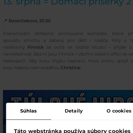
13. srpna = Domácí příšerky 2
📍
Barančekovo, 20:30
Pokračování oblíbené animované komedie, které př
spoustu smíchu a zábavy pro děti i rodiče. Milý a t
nešikovný
Finnick
se ocitá ve složité situaci – přijde o
neviditelnost. Bez ní jsou Finnick i všichni ostatní elfíci ve 
nebezpečí. Aby svou chybu napravil, musí znovu spojit sí
svou lidskou kamarádkou
Christine
.
Súhlas
Detaily
O cookies
Táto webstránka používa súbory cookies