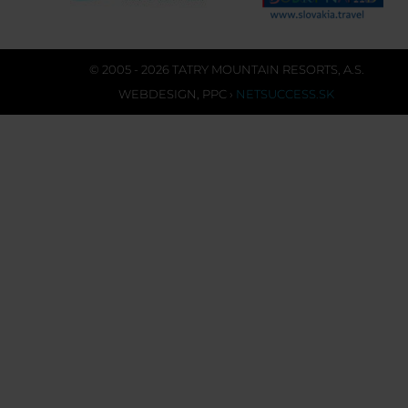
© 2005 - 2026 TATRY MOUNTAIN RESORTS, A.S.
WEBDESIGN
,
PPC
›
NETSUCCESS.SK