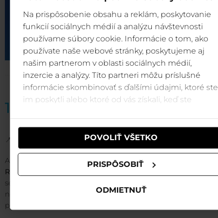
Na prispôsobenie obsahu a reklám, poskytovanie
funkcií sociálnych médií a analýzu návštevnosti
používame súbory cookie. Informácie o tom, ako
používate naše webové stránky, poskytujeme aj
našim partnerom v oblasti sociálnych médií,
inzercie a analýzy. Títo partneri môžu príslušné
informácie skombinovať s ďalšími údajmi, ktoré ste
im poskytli alebo ktoré od vás získali, keď ste
15. srpna = Mrzutá rybka
používali ich služby.
POVOLIŤ VŠETKO
📍
Biela Púť, 20:15
Animovaná komedie pro celou rodinu. Hluboko v oceánu 
PRISPÔSOBIŤ
Ryba
pečlivě střeží svůj klidný život. Když mu ale neč
setkání s energickým dráčkem
Pipou
obrátí život v
ODMIETNUŤ
nohama, vydává se na dobrodružnou cestu napříč bar
podmořským světem.