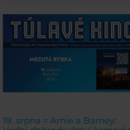
19. srpna = Arnie a Barney: