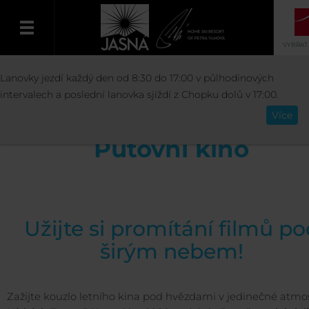
VYBRAT
AKTIVITY
UDÁLOSTI
PUTOVNÍ KIN
Lanovky jezdí každý den od 8:30 do 17:00 v půlhodinových
Čeština
intervalech a poslední lanovka sjíždí z Chopku dolů v 17:00.
Více
Putovní kino
Užijte si promítání filmů po
širým nebem!
Zažijte kouzlo letního kina pod hvězdami v jedinečné atmo