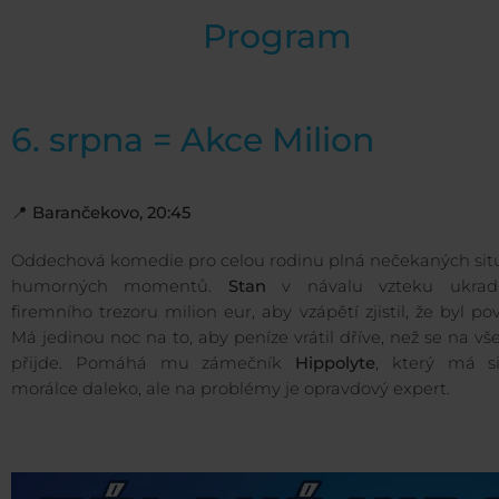
Program
6. srpna = Akce Milion
📍
Barančekovo, 20:45
Oddechová komedie pro celou rodinu plná nečekaných situ
humorných momentů.
Stan
v návalu vzteku ukrad
firemního trezoru milion eur, aby vzápětí zjistil, že byl po
Má jedinou noc na to, aby peníze vrátil dříve, než se na v
přijde. Pomáhá mu zámečník
Hippolyte
, který má s
morálce daleko, ale na problémy je opravdový expert.