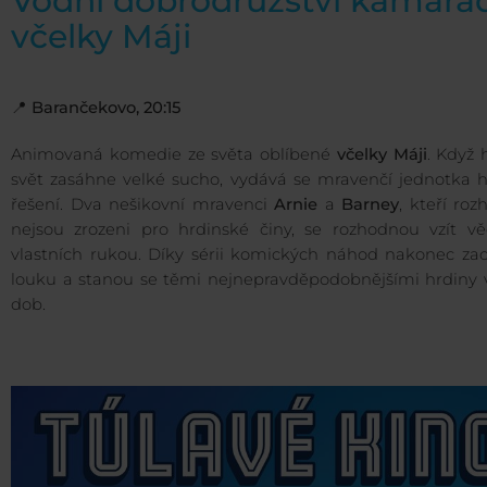
Vodní dobrodružství kamará
včelky Máji
📍
Barančekovo, 20:15
Animovaná komedie ze světa oblíbené
včelky Máji
. Když 
svět zasáhne velké sucho, vydává se mravenčí jednotka h
řešení. Dva nešikovní mravenci
Arnie
a
Barney
, kteří ro
nejsou zrozeni pro hrdinské činy, se rozhodnou vzít vě
vlastních rukou. Díky sérii komických náhod nakonec zac
louku a stanou se těmi nejnepravděpodobnějšími hrdiny 
dob.