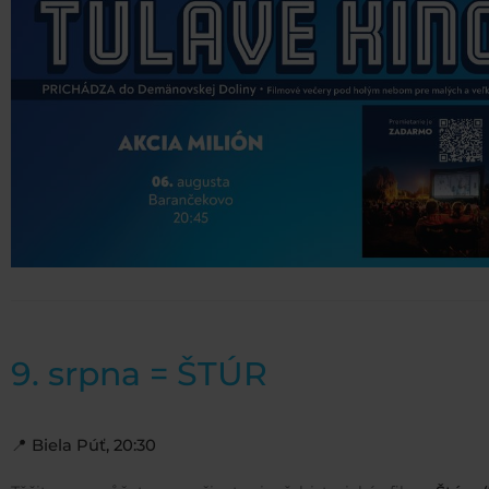
9. srpna = ŠTÚR
📍
Biela Púť, 20:30