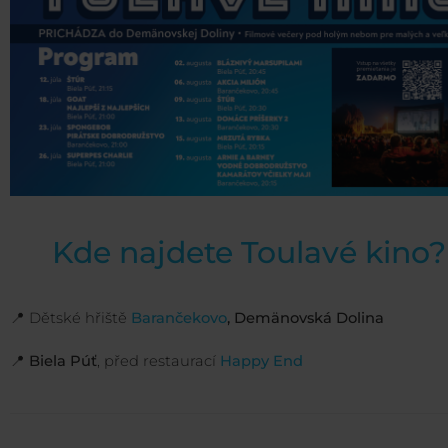
Kde najdete Toulavé kino?
📍
Dětské hřiště
Barančekovo
, Demänovská Dolina
📍
Biela Púť
, před restaurací
Happy End