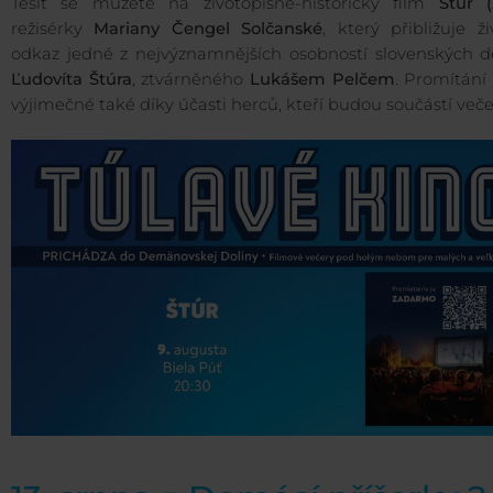
Těšit se můžete na životopisně-historický film
Štúr (
režisérky
Mariany Čengel Solčanské
, který přibližuje ž
odkaz jedné z nejvýznamnějších osobností slovenských dě
Ľudovíta Štúra
, ztvárněného
Lukášem Pelčem
. Promítání
výjimečné také díky účasti herců, kteří budou součástí veče