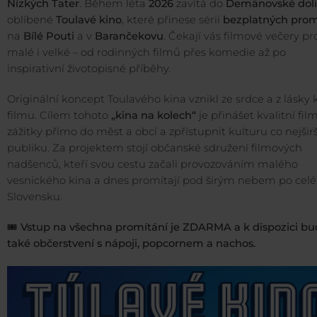
Nízkých Tater
. Během léta
2026
zavítá do
Demänovské dol
oblíbené
Toulavé kino
, které přinese sérii
bezplatných prom
na
Bílé Pouti
a v
Barančekovu
. Čekají vás filmové večery pr
malé i velké – od rodinných filmů přes komedie až po
inspirativní životopisné příběhy.
Originální koncept Toulavého kina vznikl ze srdce a z lásky 
filmu. Cílem tohoto
„kina na kolech“
je přinášet kvalitní fil
zážitky přímo do měst a obcí a zpřístupnit kulturu co nejši
publiku. Za projektem stojí občanské sdružení filmových
nadšenců, kteří svou cestu začali provozováním malého
vesnického kina a dnes promítají pod širým nebem po cel
Slovensku.
🎟️
Vstup na všechna promítání je ZDARMA a k dispozici b
také občerstvení s nápoji, popcornem a nachos.