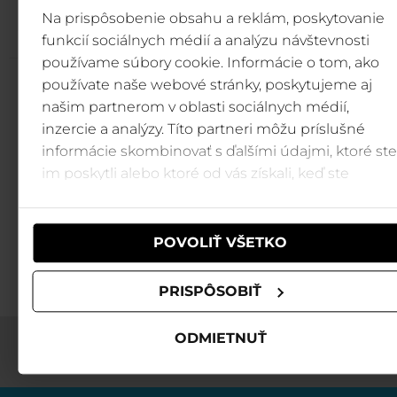
1 MB
download
Na prispôsobenie obsahu a reklám, poskytovanie
funkcií sociálnych médií a analýzu návštevnosti
používame súbory cookie. Informácie o tom, ako
používate naše webové stránky, poskytujeme aj
našim partnerom v oblasti sociálnych médií,
Bary a restaurace
inzercie a analýzy. Títo partneri môžu príslušné
informácie skombinovať s ďalšími údajmi, ktoré ste
Po dlouhém dni v Jasné vám určit
im poskytli alebo ktoré od vás získali, keď ste
vyhládlo. Prohlédněte si nabídku
používali ich služby.
restaurací a barů v Jasné.
POVOLIŤ VŠETKO
Bary a restaurace →
PRISPÔSOBIŤ
ODMIETNUŤ