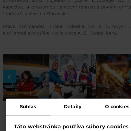
atmosférou získá nejednoho lyžaře. Disponuje 120 m
kapacitou a prostornou venkovní terasou s prvním ohří
"hořícím" stolem na Slovensku.
Pravé šampaňské, široká nabídka vín a šumivých 
a příjemná atmosféra – to je srdce AUDI Crystal baru.
Súhlas
Detaily
O cookies
MENU
Táto webstránka používa súbory cookies