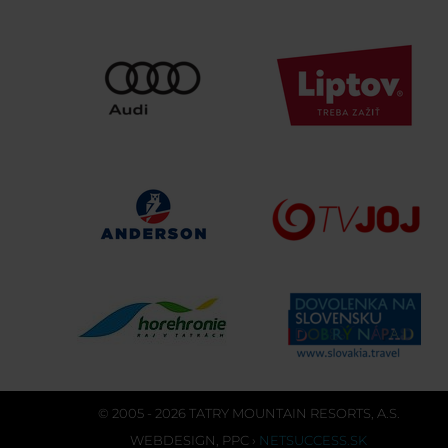
© 2005 - 2026 TATRY MOUNTAIN RESORTS, A.S.
WEBDESIGN
,
PPC
›
NETSUCCESS.SK