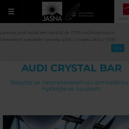
VYBRAT
STŘEDISKO
BARY A RESTAURACE
AU
Lanovky jezdí každý den od 8:30 do 17:00 v půlhodinových
Čeština
CRYSTAL BAR
intervalech a poslední lanovka sjíždí z Chopku dolů v 17:00.
Více
AUDI CRYSTAL BAR
Nasyťte se neopakovatelnou atmosférou
hýčkejte se luxusem.