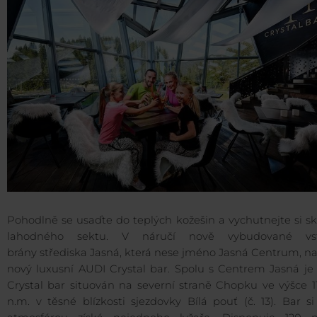
Pohodlně se usaďte do teplých kožešin a vychutnejte si sk
lahodného sektu. V náručí nově vybudované vs
brány střediska Jasná, která nese jméno Jasná Centrum, n
nový luxusní AUDI Crystal bar. Spolu s Centrem Jasná je
Crystal bar situován na severní straně Chopku ve výšce 1
n.m. v těsné blízkosti sjezdovky Bílá pouť (č. 13). Bar s