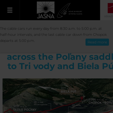
ÜDÜLŐ
AKTIVITÁSOK
SPORT
TRIPS AND TOUR
The cable cars run every day from 8:30 a.m. to 5:00 p.m. at
Magyar
TRAILS
MT CHOPOK - POĽANA - TRI VODY
half-hour intervals, and the last cable car down from Chopok
departs at 5:00 p.m.
Read more
ROUTE from Mt Chopo
across the Poľany sadd
to Tri vody and Biela P