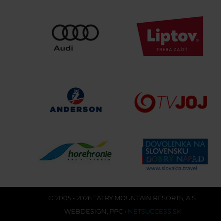
© 2005 - 2026 TATRY MOUNTAIN RESORTS, A.S.
WEBDESIGN
,
PPC
›
NETSUCCESS.SK