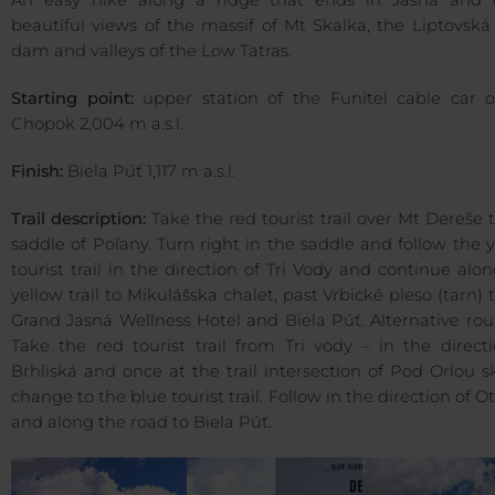
An easy hike along a ridge that ends in Jasná and o
beautiful views of the massif of Mt Skalka, the Liptovsk
dam and valleys of the Low Tatras.
Starting point:
upper station of the Funitel cable car 
Chopok 2,004 m a.s.l.
Finish:
Biela Púť 1,117 m a.s.l.
Trail description:
Take the red tourist trail over Mt Dereše 
saddle of Poľany. Turn right in the saddle and follow the 
tourist trail in the direction of Tri Vody and continue alo
yellow trail to Mikulášska chalet, past Vrbické pleso (tarn) 
Grand Jasná Wellness Hotel and Biela Púť. Alternative rou
Take the red tourist trail from Tri vody – in the direct
Brhliská and once at the trail intersection of Pod Orlou s
change to the blue tourist trail. Follow in the direction of 
and along the road to Biela Púť.