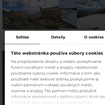
Súhlas
Detaily
O cookies
MAP:
goo.gl/FAVW7c
Táto webstránka používa súbory cookies
Na prispôsobenie obsahu a reklám, poskytovanie
funkcií sociálnych médií a analýzu návštevnosti
používame súbory cookie. Informácie o tom, ako
používate naše webové stránky, poskytujeme aj
našim partnerom v oblasti sociálnych médií,
inzercie a analýzy. Títo partneri môžu príslušné
informácie skombinovať s ďalšími údajmi, ktoré ste
im poskytli alebo ktoré od vás získali, keď ste