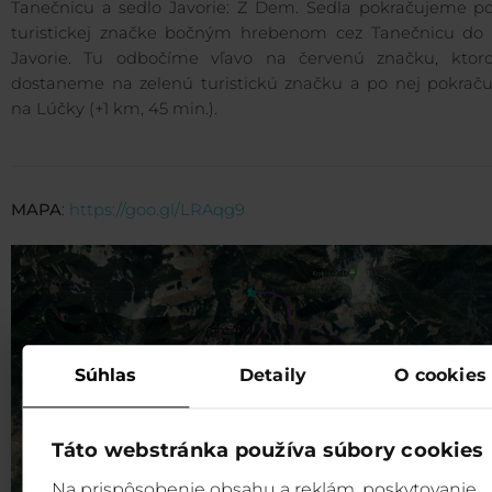
Tanečnicu a sedlo Javorie: Z Dem. Sedla pokračujeme po 
turistickej značke bočným hrebenom cez Tanečnicu do 
Javorie. Tu odbočíme vľavo na červenú značku, ktor
dostaneme na zelenú turistickú značku a po nej pokrač
na Lúčky (+1 km, 45 min.).
MAPA
:
https://goo.gl/LRAqg9
Súhlas
Detaily
O cookies
Táto webstránka používa súbory cookies
Na prispôsobenie obsahu a reklám, poskytovanie