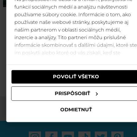
funkcií sociálnych médií a analýzu návštevnosti
používame súbory cookie. Informácie o tom, ako
Ďalšie tipy na výlety a
používate naše webové stránky, poskytujeme aj
našim partnerom v oblasti sociálnych médií,
turistické trasy
inzercie a analýzy. Títo partneri môžu príslušné
informácie skombinovať s ďalšími údajmi, ktoré ste
im poskytli alebo ktoré od vás získali, keď ste
Vychutnajte si tie najkrajšie výhľad
používali ich služby.
Nizkych Tatier
TRASY→
POVOLIŤ VŠETKO
PRISPÔSOBIŤ
ODMIETNUŤ