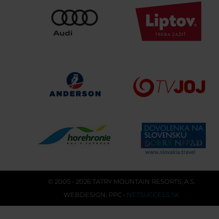
© 2005 - 2026 TATRY MOUNTAIN RESORTS, A.S.
WEBDESIGN
,
PPC
›
NETSUCCESS.SK