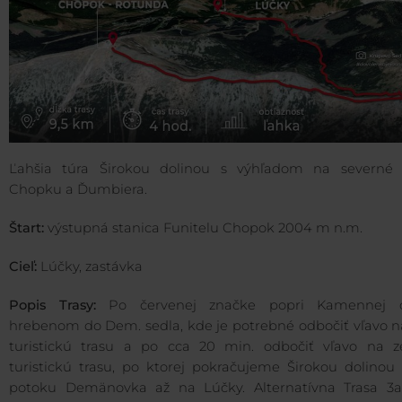
Ľahšia túra Širokou dolinou s výhľadom na severné 
Chopku a Ďumbiera.
Štart:
výstupná stanica Funitelu Chopok 2004 m n.m.
Cieľ:
Lúčky, zastávka
Popis Trasy:
Po červenej značke popri Kamennej c
hrebenom do Dem. sedla, kde je potrebné odbočiť vľavo na
turistickú trasu a po cca 20 min. odbočiť vľavo na z
turistickú trasu, po ktorej pokračujeme Širokou dolinou 
potoku Demänovka až na Lúčky. Alternatívna Trasa 3a