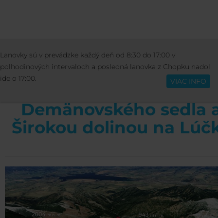
AKTIVITY
SPORT
TIPY NA VÝLETY
Lanovky sú v prevádzke každý deň od 8:30 do 17:00 v
Čeština
CHOPOK - DEMÄNOVSKÉ SEDLO - LÚČKY
polhodinových intervaloch a posledná lanovka z Chopku nadol
ide o 17:00.
VIAC INFO
Trasa z Chopku do
Demänovského sedla 
Širokou dolinou na Lúč