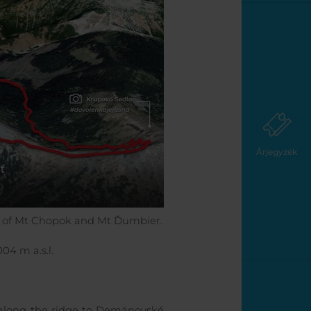
Árjegyzék
ies of Mt Chopok and Mt Ďumbier.
04 m a.s.l.
t along the ridge to Demänovské