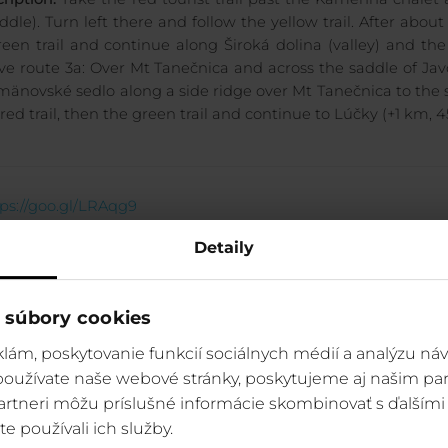
ddle). Turn left there and follow the yellow trail. After abou
reen trail and continue along Široká dolina (valley) and t
ve route 3a: Over Mt Tanečnica and across the saddle of Javor
änovské sedlo along a side ridge over Mt Tanečnica to the sad
red trail, then the green trail and continue to Lúčky (+1 km, 4
ps://goo.gl/LRAqg9
Detaily
 súbory cookies
lám, poskytovanie funkcií sociálnych médií a analýzu ná
 používate naše webové stránky, poskytujeme aj našim par
 partneri môžu príslušné informácie skombinovať s ďalšími 
te používali ich služby.