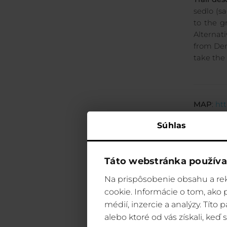
sedlo (sa
to the g
Alternati
from Dem
take the 
MAP
:
htt
Súhlas
Táto webstránka používa
Na prispôsobenie obsahu a rek
cookie. Informácie o tom, ako
médií, inzercie a analýzy. Títo
alebo ktoré od vás získali, keď s