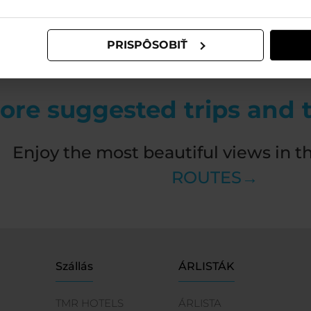
PRISPÔSOBIŤ
ore suggested trips and to
Enjoy the most beautiful views in t
ROUTES→
Szállás
ÁRLISTÁK
TMR HOTELS
ÁRLISTA