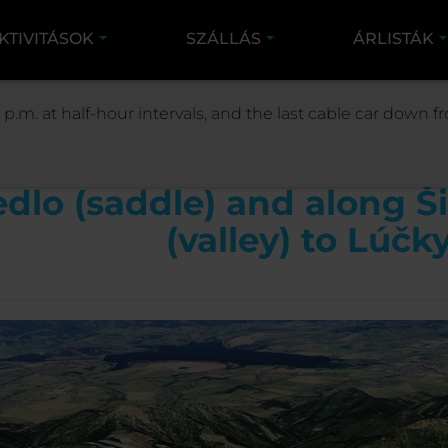
KTIVITÁSOK
SZÁLLÁS
ÁRLISTÁK
ORT
TRIPS AND TOURIST TRAILS
MT CHOPOK - 
 p.m. at half-hour intervals, and the last cable car down
oute from Mt Chopok to
edlo (saddle) and along Š
(valley) to Lúčk