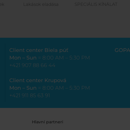
ek
Lakások eladása
SPECIÁLIS KÍNÁLAT
Client center Biela púť
GOPA
Mon – Sun
= 8:00 AM – 5:30 PM
+421 907 88 66 44
Client center Krupová
Mon – Sun
= 8:00 AM – 5:30 PM
+421 911 85 63 91
Hlavní partneri