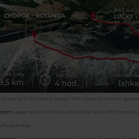
rail along Široká dolina (valley) with views of northern gull
point:
upper station of the Funitel cable car on Mt Chopok 2,0
čky, bus stop
cription:
Take the red tourist trail past the Kamenná chale