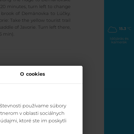
t 20 minutes, turn left to change
he brook of Demänovka to Lúčky.
ie: Take the yellow tourist trail
dle of Javorie. Turn left there,
15.3
°C
5 min).
Időjárás és
kamerák
O cookies
vštevnosti používame súbory
tnerom v oblasti sociálnych
údajmi, ktoré ste im poskytli