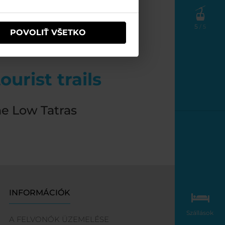
5
/ 5
POVOLIŤ VŠETKO
urist trails
he Low Tatras
INFORMÁCIÓK
Szállások
A FELVONÓK ÜZEMELÉSE