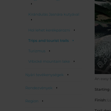
Kirándulás Jasnára kutyával
Hol lehet kerékpározni
Trips and tourist trails
Turizmus
Vrbické mountain lake
Nyári tevékenységek
An easy t
Rendezvények
Starting 
Finish:
Lú
Region
Trail des