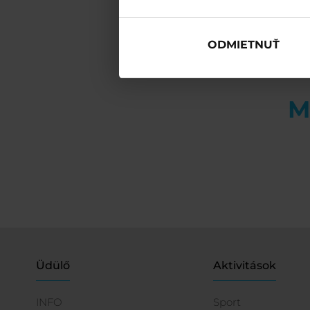
ODMIETNUŤ
M
Üdülő
Aktivitások
INFO
Sport