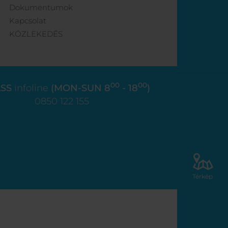
Dokumentumok
Kapcsolat
KÖZLEKEDÉS
00
00
SS
infoline
(MON-SUN 8
- 18
)
0850 122 155
Térkép