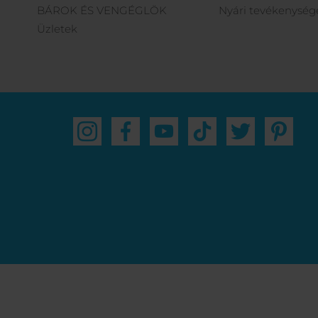
BÁROK ÉS VENGÉGLÖK
Nyári tevékenység
Üzletek