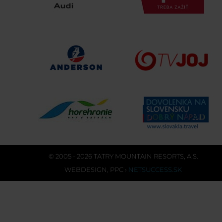
© 2005 - 2026 TATRY MOUNTAIN RESORTS, A.S.
WEBDESIGN
,
PPC
›
NETSUCCESS.SK