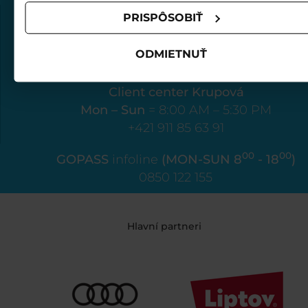
PRISPÔSOBIŤ
Client center Biela púť
Mon – Sun
= 8:00 AM – 5:30 PM
ODMIETNUŤ
+421 907 88 66 44
Client center Krupová
Mon – Sun
= 8:00 AM – 5:30 PM
+421 911 85 63 91
00
00
GOPASS
infoline
(MON-SUN 8
- 18
)
0850 122 155
Hlavní partneri