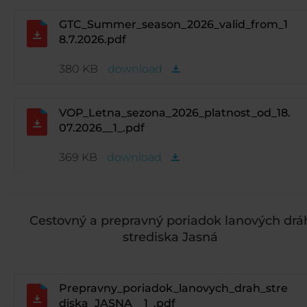
GTC_Summer_season_2026_valid_from_1
8.7.2026.pdf
380 KB
download
VOP_Letna_sezona_2026_platnost_od_18.
07.2026__1_.pdf
369 KB
download
Cestovný a prepravný poriadok lanových drá
strediska Jasná
Prepravny_poriadok_lanovych_drah_stre
diska_JASNA__1_.pdf