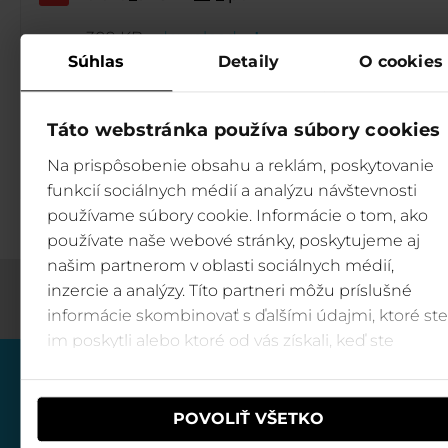
309 KB
download
Súhlas
Detaily
O cookies
Cestovny_poriadok_lanovych_drah_stred
Táto webstránka používa súbory cookies
iska_JASNA.pdf
Na prispôsobenie obsahu a reklám, poskytovanie
162 KB
download
funkcií sociálnych médií a analýzu návštevnosti
používame súbory cookie. Informácie o tom, ako
používate naše webové stránky, poskytujeme aj
našim partnerom v oblasti sociálnych médií,
inzercie a analýzy. Títo partneri môžu príslušné
informácie skombinovať s ďalšími údajmi, ktoré ste
im poskytli alebo ktoré od vás získali, keď ste
používali ich služby.
POVOLIŤ VŠETKO