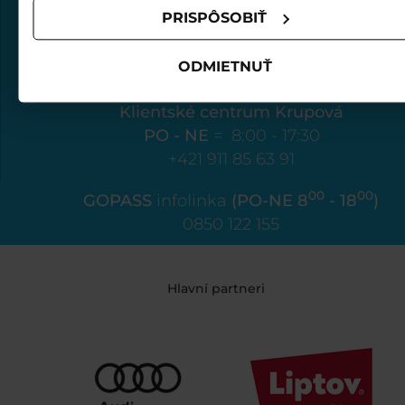
Klientské centrum Biela púť
PRISPÔSOBIŤ
PO - NE
= 8:00 - 17:30
+421 907 88 66 44
ODMIETNUŤ
Klientské centrum Krupová
PO - NE
= 8:00 - 17:30
+421 911 85 63 91
00
00
GOPASS
infolinka
(PO-NE 8
- 18
)
0850 122 155
Hlavní partneri