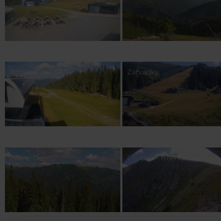
Brhliská
Záhradky
Zadné Dereše
Chopok – freeride zone