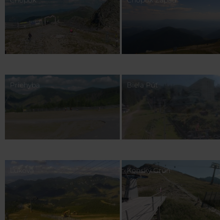
Priehyba
Biela Púť
Luková
Konský Grúň