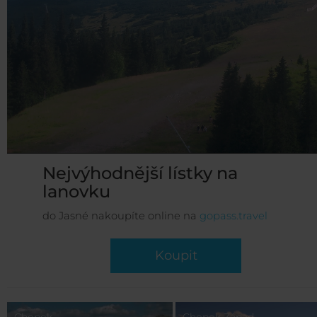
Nejvýhodnější lístky na
lanovku
do Jasné nakoupíte online na
gopass.travel
Koupit
Chopok
Chopok Západ