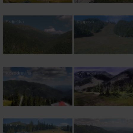
Srdiečko
Krupová
Kosodrevina
Vyhliadka
Lúčky
Predné Dereše