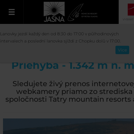
VYBRAT
STŘEDISKO
INFO O STŘEDISKU
WEBKA
Lanovky jezdí každý den od 8:30 do 17:00 v půlhodinových
Čeština
PRIEHYBA - 1.342 M N. M.
intervalech a poslední lanovka sjíždí z Chopku dolů v 17:00.
Více
Priehyba - 1.342 m n. m
Sledujete živý prenos internetove
webkamery priamo zo strediska
spoločnosti Tatry mountain resorts a