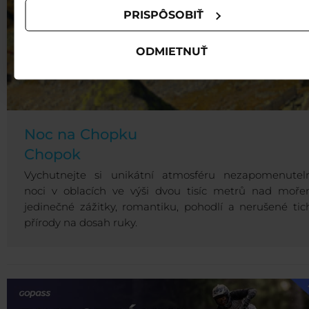
PRISPÔSOBIŤ
ODMIETNUŤ
Noc na Chopku
Chopok
Vychutnejte si unikátní atmosféru nezapomenutel
noci v oblacích ve výši dvou tisíc metrů nad moře
jedinečné zážitky, romantiku, pohodlí a nerušené tic
přírody na dosah ruky.