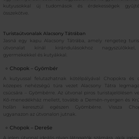
kutyusokkal új tudomások és érdekességek gyűjté
összekötve.
Turistaútvonalak Alacsony Tátrában
Jasná egy kapu Alacsony Tátrába, amely rengeteg turisz
útvonalat kínál kirándulásokhoz nagyszülőkkel
gyermekekkel és kutyákkal.
Chopok – Gyömbér
A kutyussal felutazhatnak kötélpályával Chopokra és 
közepes nehézségű túra vezet Alacsony Tátra legmag
csúcsára – Gyömbérre. Az útvonal piros turistajelölésen v
Kő-menedékház mellett, tovább a Demén-nyergen és Kr
hoľán keresztül egészen Gyömbérre. Vissza Cho
ugyanazon az útvonalon jutnak.
Chopok – Dereše
A jelen útvonal ideális olyan látogatók számára, akik igén