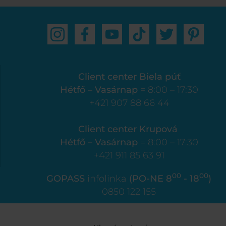
Client center Biela púť
Hétfő – Vasárnap
= 8:00 – 17:30
+421 907 88 66 44
Client center Krupová
Hétfő – Vasárnap
= 8:00 – 17:30
+421 911 85 63 91
00
00
GOPASS
infolinka
(PO-NE 8
- 18
)
0850 122 155