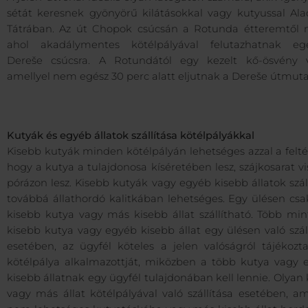
sétát keresnek gyönyörű kilátásokkal vagy kutyussal Ala
Tátrában. Az út Chopok csúcsán a Rotunda étteremtől 
ahol akadálymentes kötélpályával felutazhatnak eg
Dereše csúcsra. A Rotundától egy kezelt kő-ösvény v
amellyel nem egész 30 perc alatt eljutnak a Dereše útmuta
Kutyák és egyéb állatok szállítása kötélpályákkal
Kisebb kutyák minden kötélpályán lehetséges azzal a feltét
hogy a kutya a tulajdonosa kíséretében lesz, szájkosarat vi
pórázon lesz. Kisebb kutyák vagy egyéb kisebb állatok szál
továbbá állathordó kalitkában lehetséges. Egy ülésen csa
kisebb kutya vagy más kisebb állat szállítható. Több min
kisebb kutya vagy egyéb kisebb állat egy ülésen való szál
esetében, az ügyfél köteles a jelen valóságról tájékozta
kötélpálya alkalmazottját, miközben a több kutya vagy 
kisebb állatnak egy ügyfél tulajdonában kell lennie. Olyan
vagy más állat kötélpályával való szállítása esetében, a