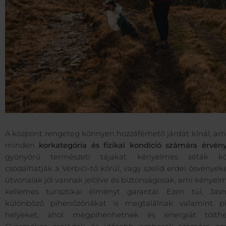
A központ rengeteg könnyen hozzáférhető járdát kínál, am
minden
korkategória és fizikai kondíció számára érvén
gyönyörű természeti tájakat kényelmes séták k
csodálhatják a Verbici-tó körül, vagy szelíd erdei ösvények
útvonalak jól vannak jelölve és biztonságosak, ami kényel
kellemes turisztikai élményt garantál. Ezen túl, Jas
különböző pihenőzónákat is megtalálnak valamint pi
helyeket, ahol megpihenhetnek és energiát tölthe