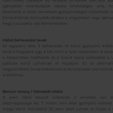
Gyermekes családok és idősebb emberek számára ez
igénytelen kirándulások ideális lehetőségek arra, h
élvezhetik a tátrai természet gyönyörűségeit túlterhelés n
Elindulhatnak könnyebb sétákra a völgyekben vagy igény
hegyi csúcsokra való felmenésekre.
Hátsó behavazási tavak
Az egyszerű séta 3 behavazási tó körül gyönyörű kilátá
kínál a hegyekre úgy a téli, mint a nyári szezonban. A tav
a központban találhatók és a Grand Jasná szállodától a L
szálloda körül juthatnak el hozzájuk. Ez az alternat
nagyszülőkkel, terep-babakocsival és kutyussal való kiránd
is alkalmas.
Bencúr-torony / Ostredoki kilátó
A jelen fából készült kilátónak 2 emelete van 
összmagassága kb. 7 méter, ami által gyönyörű kilátást 
maga körül. Körülbelül 20 perc alatt jutnak el hozzá a 