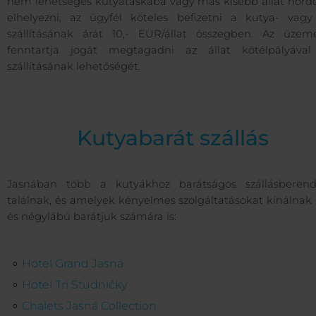
nem lehetséges kutyatáskába vagy más kisebb állat hord
elhelyezni, az ügyfél köteles befizetni a kutya- vagy 
szállításának árát 10,- EUR/állat összegben. Az üzeme
fenntartja jogát megtagadni az állat kötélpályával
szállításának lehetőségét.
Kutyabarát szállás
Jasnában több a kutyákhoz barátságos szállásberend
találnak, és amelyek kényelmes szolgáltatásokat kínálnak
és négylábú barátjuk számára is:
Hotel Grand Jasná
Hotel Tri Studničky
Chalets Jasná Collection