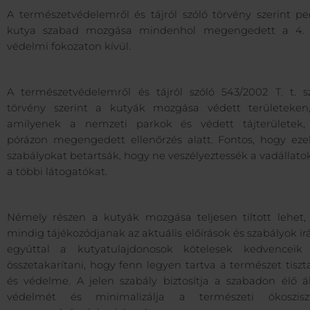
A természetvédelemről és tájról szóló törvény szerint pe
kutya szabad mozgása mindenhol megengedett a 4. 
védelmi fokozaton kívül.
A természetvédelemről és tájról szóló 543/2002 T. t. 
törvény szerint a kutyák mozgása védett területeken
amilyenek a nemzeti parkok és védett tájterületek,
pórázon megengedett ellenőrzés alatt. Fontos, hogy eze
szabályokat betartsák, hogy ne veszélyeztessék a vadállato
a többi látogatókat.
Némely részen a kutyák mozgása teljesen tiltott lehet, 
mindig tájékozódjanak az aktuális előírások és szabályok ir
egyúttal a kutyatulajdonosok kötelesek kedvenceik
összetakarítani, hogy fenn legyen tartva a természet tisz
és védelme. A jelen szabály biztosítja a szabadon élő ál
védelmét és minimalizálja a természeti ökoszis