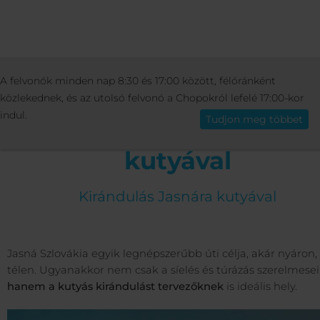
AKTIVITÁSOK
SPORT
KIRÁNDULÁS JAS
A felvonók minden nap 8:30 és 17:00 között, félóránként
Magyar
KUTYÁVAL
közlekednek, és az utolsó felvonó a Chopokról lefelé 17:00-kor
indul.
Tudjon meg többet
Kirándulás a hegyekb
kutyával
Kirándulás Jasnára kutyával
Jasná Szlovákia egyik legnépszerűbb úti célja, akár nyáron,
télen. Ugyanakkor nem csak a síelés és túrázás szerelmesei
hanem a kutyás kirándulást tervezőknek
is ideális hely.