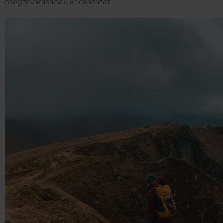
megzavarásának kockázatát.