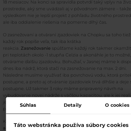
18 mesiacov. Na konci sa spravidla potvrdí taký vplyv na živ
prostredie, aký sme uvádzali aj v pôvodnom zámere – takž
výsledkom nie je lepší projekt z pohľadu životného prostred
ale iba oddialenie riešenia na pomerne dlhý čas.
O zasnežovaní a otváraní zjazdoviek na Chopku sa toho tiež
každý rok popíše veľa, tak iba krátka
reakcia.
Zasnežovanie
spúšťame každý rok takmer okamžit
pri teplotách okolo -1 stupňa Celzia a akonáhle je to možné,
otvárame ďalšiu zjazdovku. Bohužiaľ, v Jasnej máme k dispo
dnes iba nádrž, ktorá stačí na zasnežovanie na max. 2 dni.
Následne musíme využívať iba povrchovú vodu, ktorá prite
postupne, a preto aj otváranie zjazdoviek trvá dlhšie a deje 
postupne. Už takmer 3 roky máme pripravený návrh na
vybudovanie novej nádrže s väčšou kapacitou, ale k jej reali
je potrebná zmena územného plánu. Veríme, že sa to čosk
Súhlas
Detaily
O cookies
podarí.
Keďže sa ukazuje, že akýkoľvek rozvoj Jasnej o ďalšie
zjazdo
Táto webstránka používa súbory cookies
alebo lanovky
je mimoriadne komplikovaný a v súčasnej