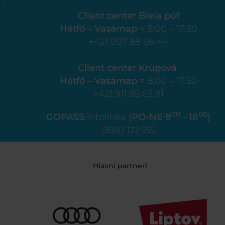
Client center Biela púť
Hétfő – Vasárnap
= 8:00 – 17:30
+421 907 88 66 44
Client center Krupová
Hétfő – Vasárnap
= 8:00 – 17:30
+421 911 85 63 91
00
00
GOPASS
infolinka
(PO-NE 8
- 18
)
0850 122 155
Hlavní partneri