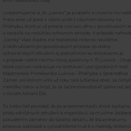
kvôli nedostatku vody.
Uvedomujeme si, že „Lienka“ je problém a chceme ho riešiť
Preto sme už pred 4 rokmi prišli s návrhom lanovky na
Priehybu, ktorá je už presne rovnako dlho v povoľovacom 
a narazila na nesúhlas ochrancov prírody. V prípade nahrad
„Lienky“ však žiadne iné realistické riešenie nevidíme.
S obštrukciami pri povoľovacom procese zo strany
ochranárskych združení aj jednotlivcov sa stretávame aj
v prípade nášho návrhu novej zjazdovky č. 15 Luková – Otup
ktorá plynulo nadväzuje na stretávací uzol zjazdových tratí
Majstrovská, Pretekárska Luková – Priehyba a Spravodlivá.
Zámer, po ktorom volá už roky celá lyžiarska obec, sa nehý
niekoľko rokov a hrozí, že sa začne posudzovať úplne od za
v novom konaní EIA.
Tu treba tiež povedať, že po pripomienkach, ktoré zvyčajne
prídu od rôznych združení a organizácií, sa musíme zaober
posúdením zámerov do takého detailu, že iba prieskumy,
príprava odpovedí a vyhodnotenie trvá 6 a niekedy dokonc