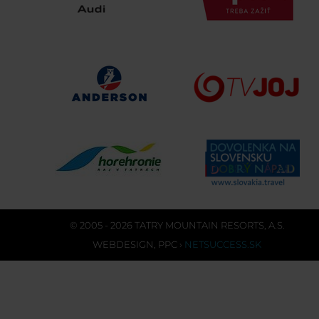
© 2005 - 2026 TATRY MOUNTAIN RESORTS, A.S.
WEBDESIGN
,
PPC
›
NETSUCCESS.SK