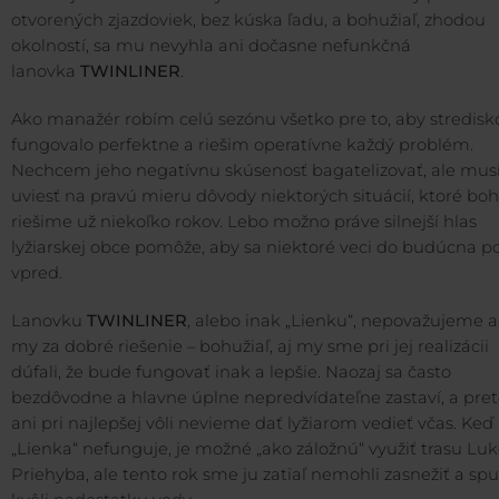
otvorených zjazdoviek, bez kúska ľadu, a bohužiaľ, zhodou
okolností, sa mu nevyhla ani dočasne nefunkčná
lanovka
TWINLINER
.
Ako manažér robím celú sezónu všetko pre to, aby stredisk
fungovalo perfektne a riešim operatívne každý problém.
Nechcem jeho negatívnu skúsenosť bagatelizovať, ale mu
uviesť na pravú mieru dôvody niektorých situácií, ktoré boh
riešime už niekoľko rokov. Lebo možno práve silnejší hlas
lyžiarskej obce pomôže, aby sa niektoré veci do budúcna po
vpred.
Lanovku
TWINLINER
, alebo inak „Lienku“, nepovažujeme a
my za dobré riešenie – bohužiaľ, aj my sme pri jej realizácii
dúfali, že bude fungovať inak a lepšie. Naozaj sa často
bezdôvodne a hlavne úplne nepredvídateľne zastaví, a pret
ani pri najlepšej vôli nevieme dať lyžiarom vedieť včas. Keď
„Lienka“ nefunguje, je možné „ako záložnú“ využiť trasu Luk
Priehyba, ale tento rok sme ju zatiaľ nemohli zasnežiť a spu