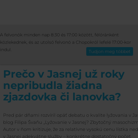
INFORMÁCIÓK
MÁS
BLOG
PREČ
A felvonók minden nap 8:30 és 17:00 között, félóránként
Magyar
JASNEJ UŽ ROKY NEPRIBUDLA ŽIADNA ZJAZDOVKA 
közlekednek, és az utolsó felvonó a Chopokról lefelé 17:00-kor
LANOVKA?
indul.
Tudjon meg többet
Prečo v Jasnej už roky
nepribudla žiadna
zjazdovka či lanovka?
Pred pár dňami rozvíril opäť debatu o kvalite lyžovania v Ja
blog Filipa Švaňu „Lyžovanie v Jasnej? Zbytočný masochizm
Autor v ňom kritizuje, že za relatívne vysokú cenu lístka ne
v Jasnej adekvátne služby – konkrétne dostatočný počet