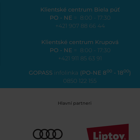
Klientské centrum Biela púť
PO - NE
= 8:00 - 17:30
+421 907 88 66 44
Klientské centrum Krupová
PO - NE
= 8:00 - 17:30
+421 911 85 63 91
00
00
GOPASS
infolinka
(PO-NE 8
- 18
)
0850 122 155
Hlavní partneri