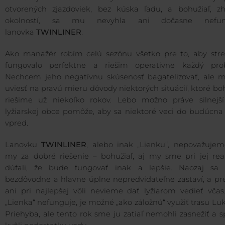
otvorených zjazdoviek, bez kúska ľadu, a bohužiaľ, z
okolností, sa mu nevyhla ani dočasne nefun
lanovka
TWINLINER
.
Ako manažér robím celú sezónu všetko pre to, aby stre
fungovalo perfektne a riešim operatívne každý pro
Nechcem jeho negatívnu skúsenosť bagatelizovať, ale 
uviesť na pravú mieru dôvody niektorých situácií, ktoré bo
riešime už niekoľko rokov. Lebo možno práve silnejší
lyžiarskej obce pomôže, aby sa niektoré veci do budúcna 
vpred.
Lanovku
TWINLINER
, alebo inak „Lienku“, nepovažujem
my za dobré riešenie – bohužiaľ, aj my sme pri jej reali
dúfali, že bude fungovať inak a lepšie. Naozaj sa 
bezdôvodne a hlavne úplne nepredvídateľne zastaví, a pre
ani pri najlepšej vôli nevieme dať lyžiarom vedieť včas
„Lienka“ nefunguje, je možné „ako záložnú“ využiť trasu Lu
Priehyba, ale tento rok sme ju zatiaľ nemohli zasnežiť a s