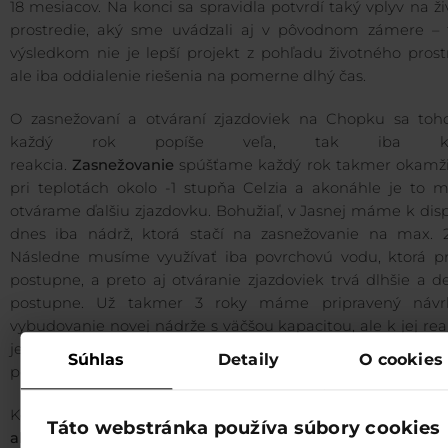
18 mesiacov. Na konci sa spravidla potvrdí taký vplyv na ž
prostredie, aký sme uvádzali aj v pôvodnom zámere – 
výsledkom nie je lepší projekt z pohľadu životného prost
ale iba oddialenie riešenia na pomerne dlhý čas.
O zasnežovaní a otváraní zjazdoviek na Chopku sa toho
každý rok popíše veľa, tak iba kr
reakcia.
Zasnežovanie
spúšťame každý rok takmer okamži
pri teplotách okolo -1 stupňa Celzia a akonáhle je to m
otvárame ďalšiu zjazdovku. Bohužiaľ, v Jasnej máme k disp
dnes iba nádrž, ktorá stačí na zasnežovanie na max. 2
Následne musíme využívať iba povrchovú vodu, ktorá pr
postupne, a preto aj otváranie zjazdoviek trvá dlhšie a d
postupne. Už takmer 3 roky máme pripravený náv
vybudovanie novej nádrže s väčšou kapacitou, ale k jej real
je potrebná zmena územného plánu. Veríme, že sa to čo
Súhlas
Detaily
O cookies
podarí.
Keďže sa ukazuje, že akýkoľvek rozvoj Jasnej o ďalšie
zjaz
Táto webstránka používa súbory cookies
alebo lanovky
je mimoriadne komplikovaný a v súč