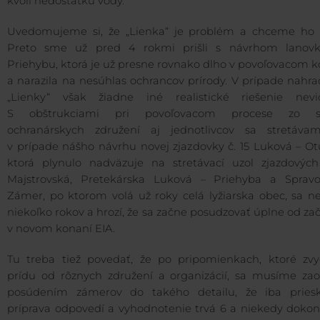
kvôli nedostatku vody.
Uvedomujeme si, že „Lienka“ je problém a chceme ho ri
Preto sme už pred 4 rokmi prišli s návrhom lanov
Priehybu, ktorá je už presne rovnako dlho v povoľovacom 
a narazila na nesúhlas ochrancov prírody. V prípade nahr
„Lienky“ však žiadne iné realistické riešenie nevi
S obštrukciami pri povoľovacom procese zo st
ochranárskych združení aj jednotlivcov sa stretáva
v prípade nášho návrhu novej zjazdovky č. 15 Luková – Ot
ktorá plynulo nadväzuje na stretávací uzol zjazdových 
Majstrovská, Pretekárska Luková – Priehyba a Spravod
Zámer, po ktorom volá už roky celá lyžiarska obec, sa n
niekoľko rokov a hrozí, že sa začne posudzovať úplne od za
v novom konaní EIA.
Tu treba tiež povedať, že po pripomienkach, ktoré zvy
prídu od rôznych združení a organizácií, sa musíme zao
posúdením zámerov do takého detailu, že iba pries
príprava odpovedí a vyhodnotenie trvá 6 a niekedy dokon