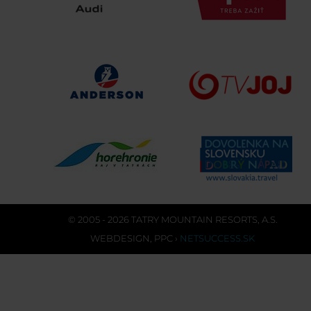
© 2005 - 2026 TATRY MOUNTAIN RESORTS, A.S.
WEBDESIGN
,
PPC
›
NETSUCCESS.SK