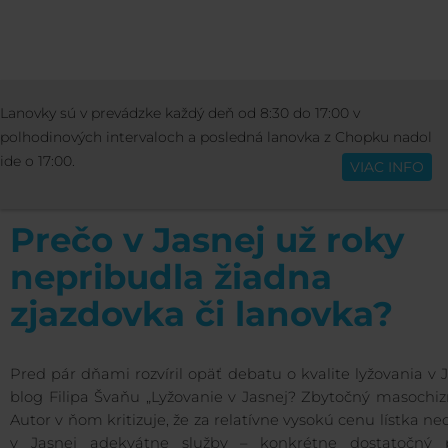
INFORMÁCIE
OSTATNÉ
BLOG
PRE
Lanovky sú v prevádzke každý deň od 8:30 do 17:00 v
Slovenčina
JASNEJ UŽ ROKY NEPRIBUDLA ŽIADNA ZJAZDOVKA 
polhodinových intervaloch a posledná lanovka z Chopku nadol
LANOVKA?
ide o 17:00.
VIAC INFO
Prečo v Jasnej už roky
nepribudla žiadna
zjazdovka či lanovka?
Pred pár dňami rozvíril opäť debatu o kvalite lyžovania v 
blog Filipa Švaňu „Lyžovanie v Jasnej? Zbytočný masochiz
Autor v ňom kritizuje, že za relatívne vysokú cenu lístka ne
v Jasnej adekvátne služby – konkrétne dostatočný 