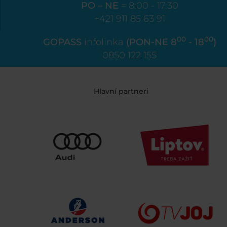
PO – NE
= 8:00 - 17:30
+421 911 85 63 91
00
00
GOPASS
infolinka
(PON-NE 8
- 18
)
0850 122 155
Hlavní partneri