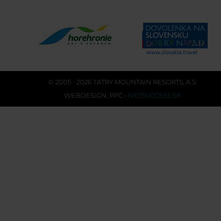
© 2005 - 2026 TATRY MOUNTAIN RESORTS, A.S.
WEBDESIGN
,
PPC
›
NETSUCCESS.SK