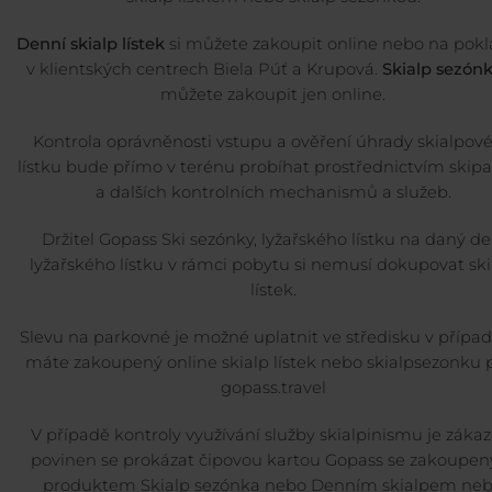
Denní skialp lístek
si můžete zakoupit online nebo na pok
v klientských centrech Biela Púť a Krupová.
Skialp sezón
můžete zakoupit jen online.
Kontrola oprávněnosti vstupu a ověření úhrady skialpov
lístku bude přímo v terénu probíhat prostřednictvím skipa
a dalších kontrolních mechanismů a služeb.
Držitel Gopass Ski sezónky, lyžařského lístku na daný de
lyžařského lístku v rámci pobytu si nemusí dokupovat ski
lístek.
Slevu na parkovné je možné uplatnit ve středisku v případ
máte zakoupený online skialp lístek nebo skialpsezonku 
gopass.travel
V případě kontroly využívání služby skialpinismu je zákaz
povinen se prokázat čipovou kartou Gopass se zakoupe
produktem Skialp sezónka nebo Denním skialpem ne