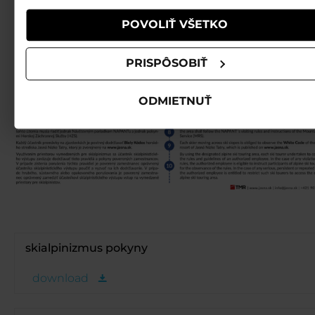
POVOLIŤ VŠETKO
PRISPÔSOBIŤ
ODMIETNUŤ
skialpinizmus pokyny
download