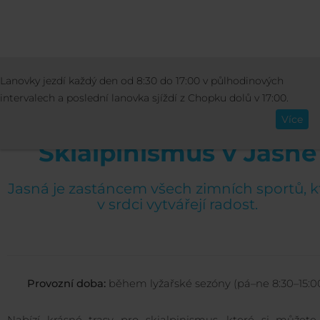
AKTIVITY
SPORT
SKIALPINISMUS
Lanovky jezdí každý den od 8:30 do 17:00 v půlhodinových
Čeština
intervalech a poslední lanovka sjíždí z Chopku dolů v 17:00.
Více
Skialpinismus v Jasné
Jasná je zastáncem všech zimních sportů, k
v srdci vytvářejí radost.
Provozní doba:
během lyžařské sezóny (pá–ne 8:30–15:0