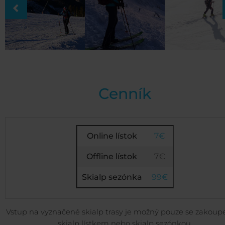
Cenník
Online lístok
7€
Offline lístok
7€
Skialp sezónka
99€
Vstup na vyznačené skialp trasy je možný pouze se zakou
skialp lístkem nebo skialp sezónkou.