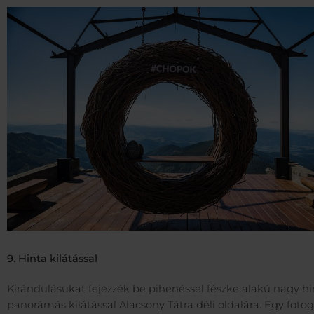
9. Hinta kilátással
Kirándulásukat fejezzék be pihenéssel fészke alakú nagy h
panorámás kilátással Alacsony Tátra déli oldalára. Egy foto