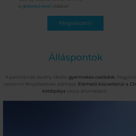
a
gopass.travel
oldalon
Megveszem
Álláspontok
A panorámás ösvény ideális
gyermekes családok
, hegyim
valamint fényképészek számára.
Elérhető közvetlenül a C
kötélpálya
csúcs-állomásáról.