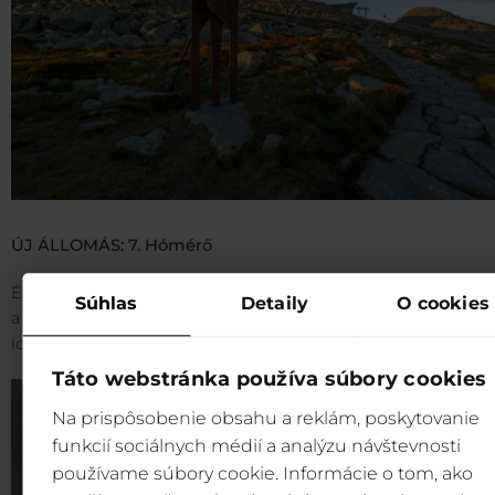
ÚJ ÁLLOMÁS: 7. Hómérő
Érdeklik az időjárási viszonyok? Tudja meg, milyen vastag l
Súhlas
Detaily
O cookies
a hótakaró a
Chopokon
, és figyelje meg, hogyan változik az
időjárás a magashegyi környezetben az év során.
Táto webstránka používa súbory cookies
Na prispôsobenie obsahu a reklám, poskytovanie
funkcií sociálnych médií a analýzu návštevnosti
používame súbory cookie. Informácie o tom, ako