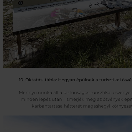
10. Oktatási tábla: Hogyan épülnek a turisztikai ös
Mennyi munka áll a biztonságos turisztikai ösvénye
minden lépés után? Ismerjék meg az ösvények épít
karbantartása hátterét magashegyi környeze