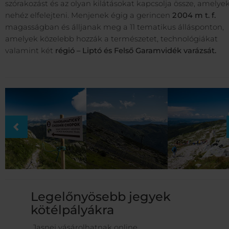
szórakozást és az olyan kilátásokat kapcsolja össze, amelye
nehéz elfelejteni. Menjenek égig a gerincen
2 004 m t. f.
magasságban és álljanak meg a 11 tematikus állásponton,
amelyek közelebb hozzák a természetet, technológiákat
valamint két
régió – Liptó és Felső Garamvidék varázsát.
Legelőnyösebb jegyek
kötélpályákra
Jasnej vásárolhatnak online