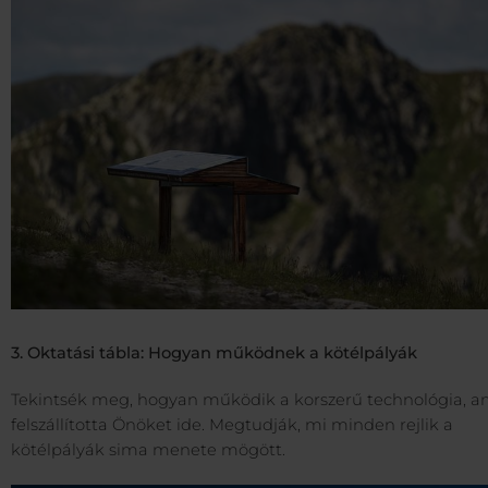
3. Oktatási tábla: Hogyan működnek a kötélpályák
Tekintsék meg, hogyan működik a korszerű technológia, a
felszállította Önöket ide. Megtudják, mi minden rejlik a
kötélpályák sima menete mögött.