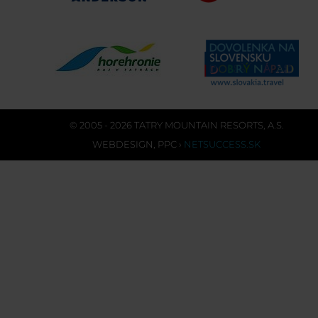
© 2005 - 2026 TATRY MOUNTAIN RESORTS, A.S.
WEBDESIGN
,
PPC
›
NETSUCCESS.SK