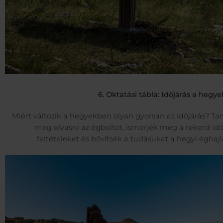
6. Oktatási tábla: Időjárás a heg
Miért változik a hegyekben olyan gyorsan az időjárás? Ta
meg olvasni az égboltot, ismerjék meg a rekord idő
feltételeket és bővítsék a tudásukat a hegyi éghajl