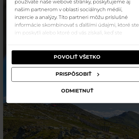
používate naše webové stránky, poskytujeme aj
našim partnerom v oblasti sociálnych médií,
inzercie a analýzy. Títo partneri môžu príslušné
informácie skombinovať s ďalšími údajmi, ktoré ste
im poskytli alebo ktoré od vás získali, keď ste
používali ich služby.
POVOLIŤ VŠETKO
PRISPÔSOBIŤ
ODMIETNUŤ