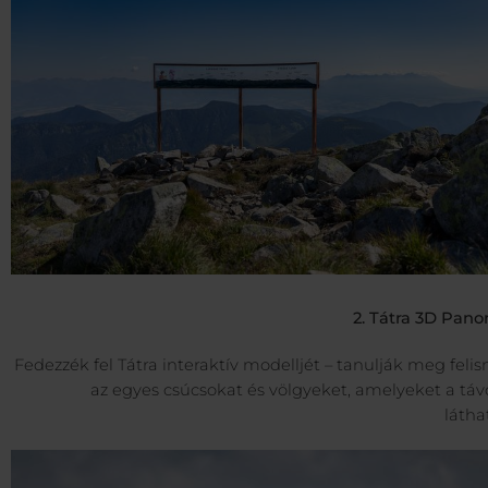
2. Tátra 3D Pan
Fedezzék fel Tátra interaktív modelljét – tanulják meg feli
az egyes csúcsokat és völgyeket, amelyeket a tá
látha