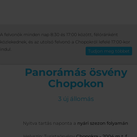
AKTIVITÁSOK
NYÁRI TEVÉKENYSÉGEK
A felvonók minden nap 8:30 és 17:00 között, félóránként
Magyar
PANORÁMÁS ÖSVÉNY CHOPOKON
közlekednek, és az utolsó felvonó a Chopokról lefelé 17:00-kor
indul.
Tudjon meg többet
Panorámás ösvény
Chopokon
3 új állomás
Nyitva tartás naponta a
nyári szezon folyamán
Helyszín: Turistaösvény
Chopokra - 2004 m t. f.