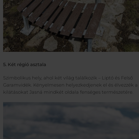
5. Két régió asztala
Szimbolikus hely, ahol két világ találkozik – Liptó és Felső
Garamvidék. Kényelmesen helyezkedjenek el és élvezzék a
kilátásokat Jasná mindkét oldala fenséges természetére.