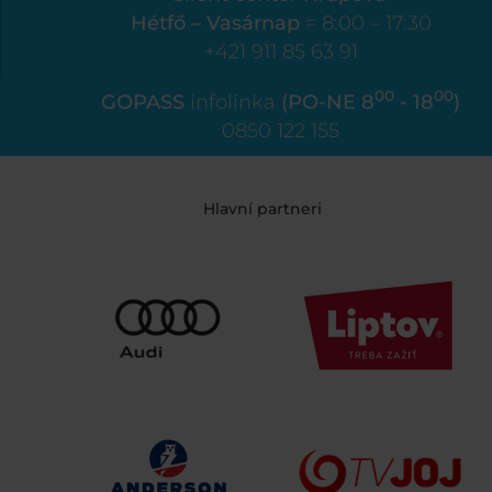
Hétfő – Vasárnap
= 8:00 – 17:30
+421 911 85 63 91
00
00
GOPASS
infolinka
(PO-NE 8
- 18
)
0850 122 155
Hlavní partneri