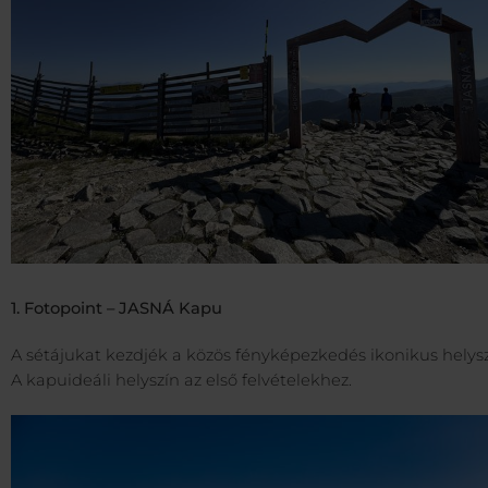
1. Fotopoint – JASNÁ Kapu
A sétájukat kezdjék a közös fényképezkedés ikonikus helys
A kapuideáli helyszín az első felvételekhez.