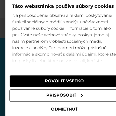
Táto webstránka používa súbory cookies
Na prispôsobenie obsahu a reklám, poskytovanie
funkcií sociálnych médií a analýzu návštevnosti
používame súbory cookie. Informácie o tom, ako
používate naše webové stránky, poskytujeme aj
našim partnerom v oblasti sociálnych médií,
inzercie a analýzy. Títo partneri môžu príslušné
informácie skombinovať s ďalšími údajmi, ktoré ste
im poskytli alebo ktoré od vás získali, keď ste
používali ich služby.
Client center Biela púť
Hétfő – Vasárnap
= 8:00 – 17:30
POVOLIŤ VŠETKO
+421 907 88 66 44
PRISPÔSOBIŤ
Client center Krupová
Hétfő – Vasárnap
= 8:00 – 17:30
ODMIETNUŤ
+421 911 85 63 91