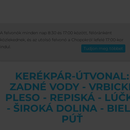
AKTIVITÁSOK
SPORT
HOL LEHET
A felvonók minden nap 8:30 és 17:00 között, félóránként
Magyar
KERÉKPÁROZNI
KERÉKPÁR-ÚTVONAL: ZADNÉ VOD
közlekednek, és az utolsó felvonó a Chopokról lefelé 17:00-kor
VRBICKÉ PLESO - REPISKÁ - LÚČKY - ŠIROKÁ DOLINA - 
indul.
Tudjon meg többet
PÚŤ
KERÉKPÁR-ÚTVONAL:
ZADNÉ VODY - VRBICK
PLESO - REPISKÁ - LÚČ
- ŠIROKÁ DOLINA - BIE
PÚŤ