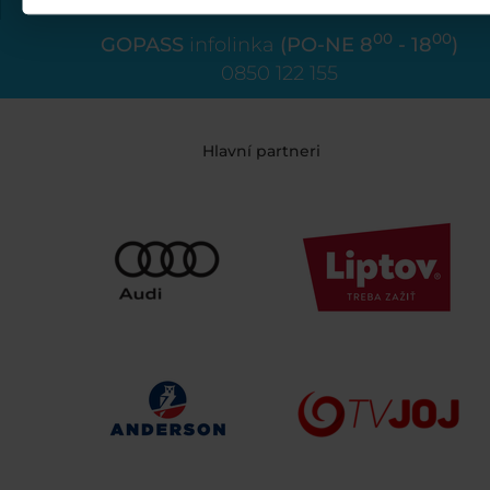
00
00
GOPASS
infolinka
(PO-NE 8
- 18
)
0850 122 155
Hlavní partneri