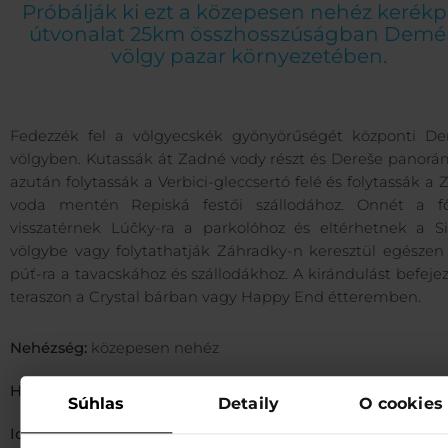
Próbálják ki ezt a közepesen nehéz kerékp
útvonalat 25km összhosszúságban Demé
völgy pazar környezetében.
Fedezzék fel a völgyecskék gyönyörűségét központi D
völgyben. Kutassák át Zadné vody részt és Dereše panorám
azután folytassák a Verbici-gleccsertó felé és folytassák a
voda mentén Repiská festői szállodához. Onnét a f
visszatérnek Lúčky-ra a parkolóhoz és eltérhetnek a Si
völgybe vagy folytathatják Záhradky-n keresztül egészen 
púť-ra a tavacskához és szállodákhoz. A kirándulást befeje
teraszon a Crystal bárban vagy Happy End étteremben.
Nehézség:
közepesen nehéz
Hossza:
25 km
Súhlas
Detaily
O cookies
Időtartam:
3:00 h