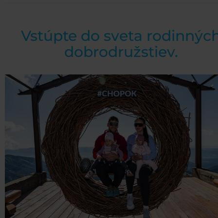
Vstúpte do sveta rodinnýc
dobrodružstiev.