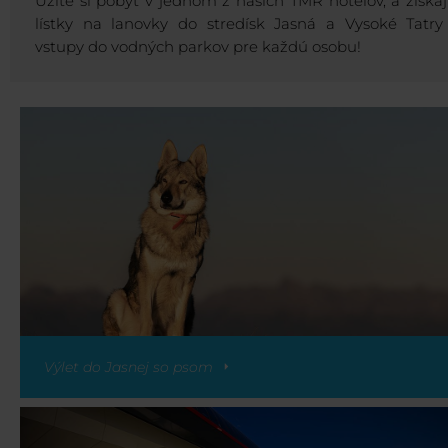
Užite si pobyt v jednom z našich TMR hotelov, a získaj
lístky na lanovky do stredísk Jasná a Vysoké Tatry
vstupy do vodných parkov pre každú osobu!
Výlet do Jasnej so psom