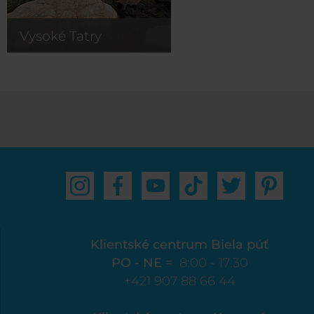
Vysoké Tatry
Klientské centrum Biela púť
PO - NE
= 8:00 - 17:30
+421 907 88 66 44