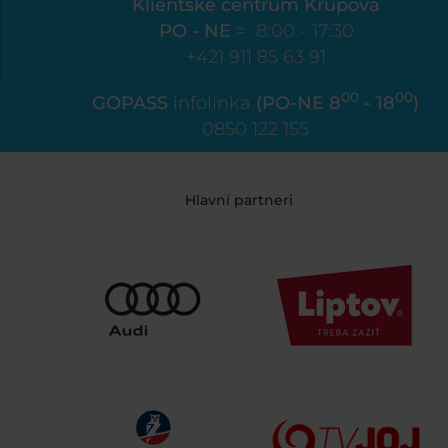
Klientské centrum Krupová
PO - NE
= 8:00 - 17:30
+421 911 85 63 91
00
00
GOPASS
infolinka
(PO-NE 8
- 18
)
0850 122 155
Hlavní partneri