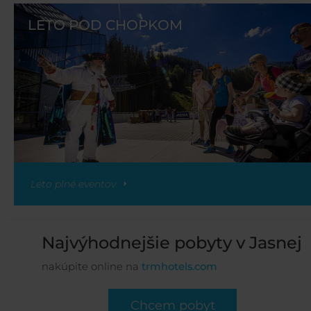
LETO POD CHOPKOM
Leto plné eventov
Najvýhodnejšie pobyty v Jasnej
nakúpite online na
trmhotels.com
Chcem pobyt