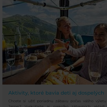
Aktivity, ktoré bavia deti aj dospelých
Chcete si užiť poriadnu zábavu počas vášho výletu
Jasnej? Vyskúšajte aj niekoľko zábavných aktivít