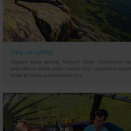
Tipy na výlety
Objavte krásy prírody Nízkych Tatier. Ponúkame v
jednodňové ľahšie pešie horské túry i viacdňové stred
ťažké až ťažké vysokohorské túry.