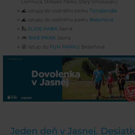
Lomnica, Štrbské Pleso, Starý Smokovec)
🌊 vstupy do vodného parku
Tatralandia
🌊 vstupy do vodného parku
Bešeňová
🛝
SLIDE PARK
Jasná
🚲
BIKE PARK
Jasná
😜 vstup do
FUN PARKU
Bešeňová
Jeden deň v Jasnej. Desiat