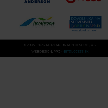
© 2005 - 2026 TATRY MOUNTAIN RESORTS, A.S.
WEBDESIGN
,
PPC
›
NETSUCCESS.SK