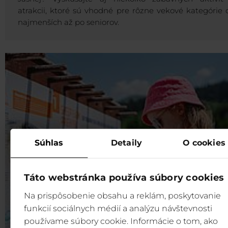
atrakcii, ktoré sú vhodné pre rôzne vekové kategórie 
najmenších až po seniorov.
Súhlas
Detaily
O cookies
Táto webstránka používa súbory cookies
Na prispôsobenie obsahu a reklám, poskytovanie
funkcií sociálnych médií a analýzu návštevnosti
používame súbory cookie. Informácie o tom, ako