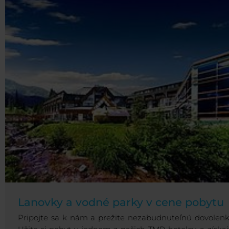
Lanovky a vodné parky v cene pobytu
Pripojte sa k nám a prežite nezabudnuteľnú dovolenk