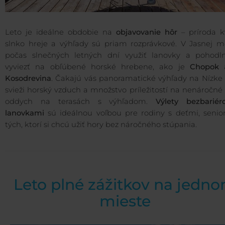
Leto je ideálne obdobie na
objavovanie hôr
– príroda kv
slnko hreje a výhľady sú priam rozprávkové. V Jasnej m
počas slnečných letných dní využiť lanovky a pohodl
vyviezť na obľúbené horské hrebene, ako je
Chopok
Kosodrevina
. Čakajú vás panoramatické výhľady na Nízke 
svieži horský vzduch a množstvo príležitostí na nenáročné 
oddych na terasách s výhľadom.
Výlety bezbariér
lanovkami
sú ideálnou voľbou pre rodiny s deťmi, senior
tých, ktorí si chcú užiť hory bez náročného stúpania.
Leto plné zážitkov na jedn
mieste