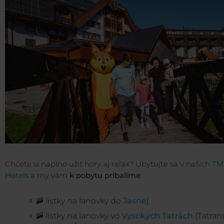
Chcete si naplno užiť hory aj relax? Ubytujte sa v našich
TM
Hotels
a my vám
k pobytu pribalíme
:
🚠 lístky na lanovky do
Jasnej
🚠 lístky na lanovky vo
Vysokých Tatrách
(Tatran