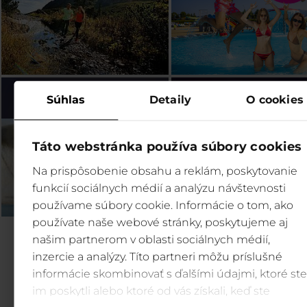
Bešeňová (SK)
Legendia (PL)
Súhlas
Detaily
O cookies
Táto webstránka používa súbory cookies
Na prispôsobenie obsahu a reklám, poskytovanie
funkcií sociálnych médií a analýzu návštevnosti
používame súbory cookie. Informácie o tom, ako
používate naše webové stránky, poskytujeme aj
našim partnerom v oblasti sociálnych médií,
inzercie a analýzy. Títo partneri môžu príslušné
informácie skombinovať s ďalšími údajmi, ktoré ste
im poskytli alebo ktoré od vás získali, keď ste