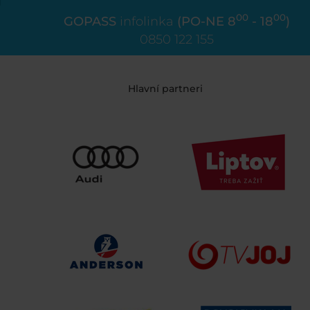
00
00
GOPASS
infolinka
(PO-NE 8
- 18
)
0850 122 155
Hlavní partneri