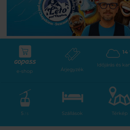
14
Időjárás és k
Árjegyzék
e-shop
5
Szállások
Térkép
/ 5