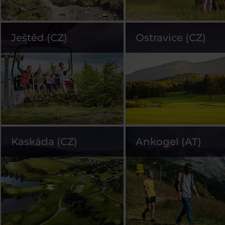
Ještěd (CZ)
Ostravice (CZ)
Kaskáda (CZ)
Ankogel (AT)