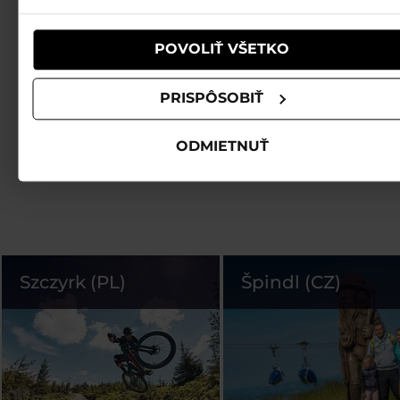
používali ich služby.
POVOLIŤ VŠETKO
PRISPÔSOBIŤ
ODMIETNUŤ
Szczyrk (PL)
Špindl (CZ)