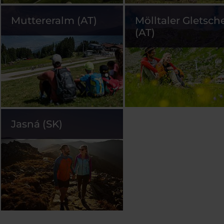
Muttereralm (AT)
Mölltaler Gletsch
(AT)
Jasná (SK)