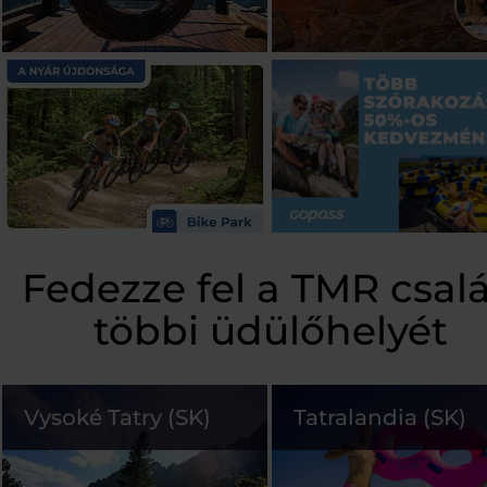
Fedezze fel a TMR csal
többi üdülőhelyét
Vysoké Tatry (SK)
Tatralandia (SK)