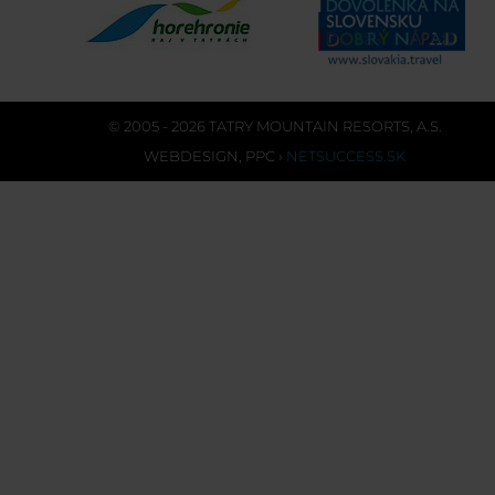
© 2005 - 2026 TATRY MOUNTAIN RESORTS, A.S.
WEBDESIGN
,
PPC
›
NETSUCCESS.SK