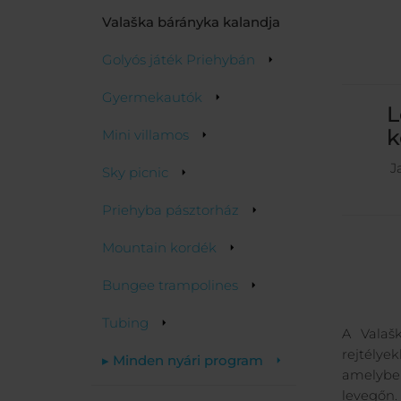
Valaška bárányka kalandja
Golyós játék Priehybán
Gyermekautók
L
k
Mini villamos
J
Sky picnic
Priehyba pásztorház
Mountain kordék
Bungee trampolines
Tubing
A Valaš
rejtélye
▸ Minden nyári program
amelybe 
levegőn.