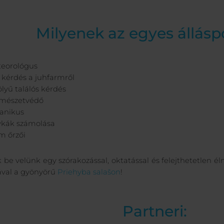
Milyenek az egyes állás
eteorológus
s kérdés a juhfarmről
lyű találós kérdés
ermészetvédő
tanikus
ykák számolása
m őrzői
 be velünk egy szórakozással, oktatással és felejthetetlen él
val a gyönyörű
Priehyba salašon
!
Partneri: