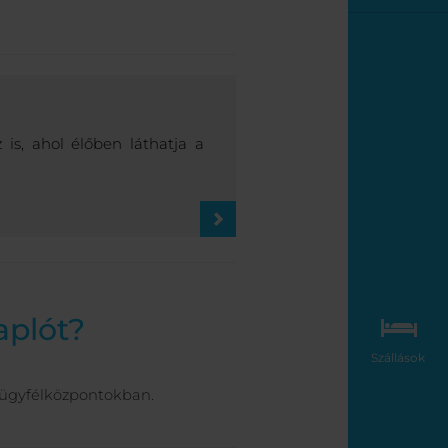
is, ahol élőben láthatja a
aplót?
Szállások
ügyfélközpontokban.