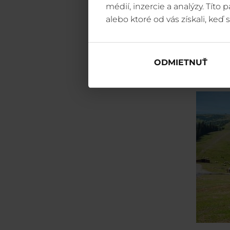
médií, inzercie a analýzy. Títo
alebo ktoré od vás získali, keď s
ODMIETNUŤ
Mié