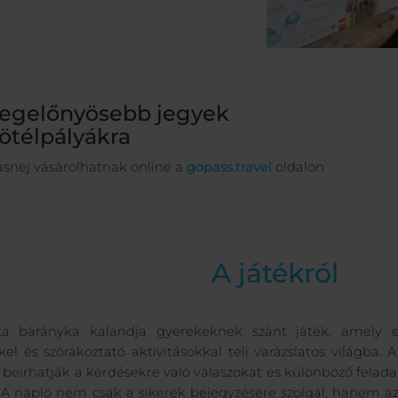
egelőnyösebb jegyek
ötélpályákra
asnej vásárolhatnak online a
gopass.travel
oldalon
A játékról
ka bárányka kalandja gyerekeknek szánt játék, amely el
kkel és szórakoztató aktivitásokkal teli varázslatos világba.
beírhatják a kérdésekre való válaszokat és különböző feladato
 A napló nem csak a sikerek bejegyzésére szolgál, hanem az