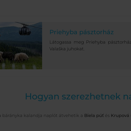
Priehyba pásztorház
Látogassa meg Priehyba pásztorház 
Valaška juhokat.
Hogyan szerezhetnek n
a bárányka kalandja naplót átvehetik a
Biela púť
és
Krupová