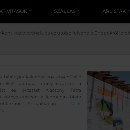
KTIVITÁSOK
SZÁLLÁS
ÁRLISTÁK
TÁSOK
NYÁRI TEVÉKENYSÉGEK
VALAŠKA BÁRÁN
nként közlekednek, és az utolsó felvonó a Chopokról lefelé
Valaška bárányka ka
a bárányka kalandja egy egyedülálló
yerekek számára, amely összeköti a
zást és oktatást Alacsony Tátra
ű környezetésben, a legmagasabban
juhfarmon Szlovákiában -
Salaš
án
.