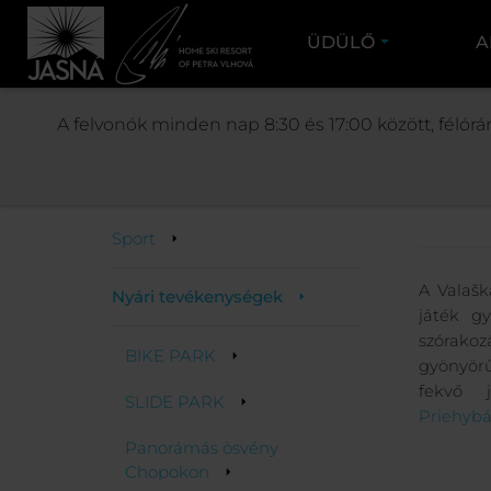
ÜDÜLŐ
A
AKTIVI
A felvonók minden nap 8:30 és 17:00 között, félórá
Aktivitások
Sport
A Valašk
Nyári tevékenységek
játék g
szórako
BIKE PARK
gyönyör
fekvő 
SLIDE PARK
Priehyb
Panorámás ösvény
Chopokon