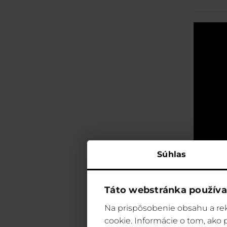
Súhlas
Táto webstránka používa
Na prispôsobenie obsahu a rek
cookie. Informácie o tom, ako