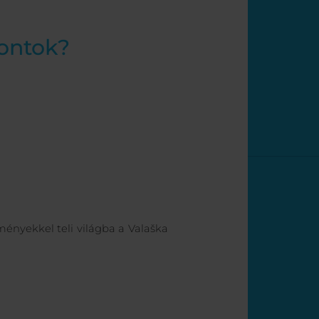
pontok?
ményekkel teli világba a Valaška