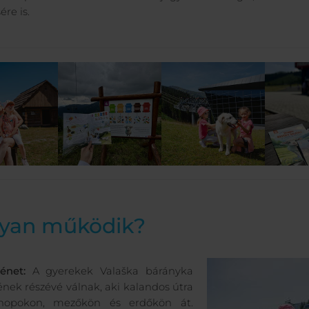
ére is.
yan működik?
ténet:
A gyerekek Valaška bárányka
ének részévé válnak, aki kalandos útra
hopokon, mezőkön és erdőkön át.