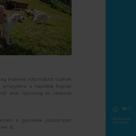
eteg érdekes információt tudnak
uk, amelyekre a naplóba fognak
től akár rajzolásig és válaszok
14
°C
Időjárás és
övetően a gyerekek jutalomban
kamerák
nek át.