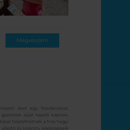
Megveszem
vezeti őket egy feladatokkal,
 A gyerekek saját naplót kapnak,
kat teljesíthetnek a friss hegyi
 alkotó és kognitív képességeik