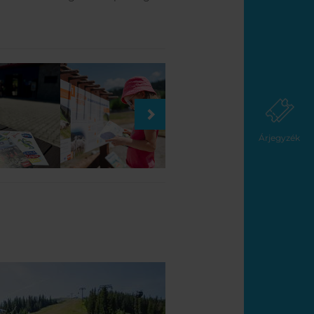
Árjegyzék