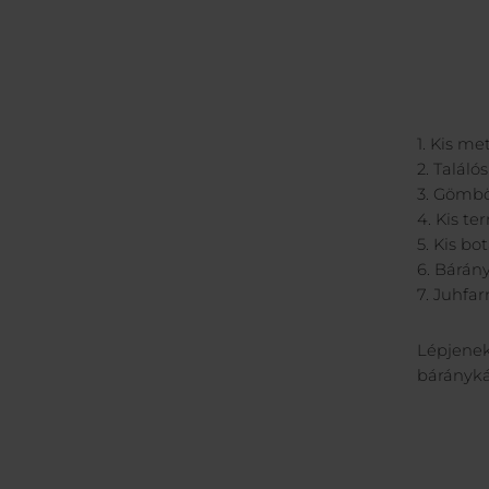
1. Kis m
2. Találó
3. Gömbö
4. Kis t
5. Kis bo
6. Bárán
7. Juhfar
Lépjenek
bárányká