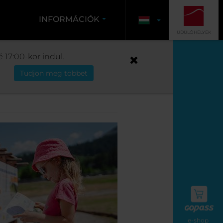
INFORMÁCIÓK
ÜDÜLŐHELYEK
YKA KALANDJA
 17:00-kor indul.
Tudjon meg többet
landja
e-shop