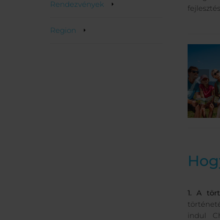
Rendezvények
fejlesztés
Region
Hog
1. A tör
történet
indul C