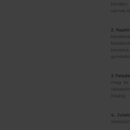
Minden 
várnak rá
2. Napló:
kérdése
feladato
tervezv
gondolko
3. Felada
meg és e
válaszol
írásáig.
4. Jutal
részesül