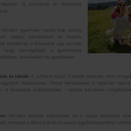
lépésen új kihívások és feladatok
juk.
Minden gyermek naplót kap, amely
ket, találós kérdéseket és kreatív
kat tartalmaz. A feladatok úgy vannak
e, hogy támogassák a gyerekeket
dásban, olvasásban és rajzolásban.
tok és táblák:
A juhfarm körül 7 táblát találnak, ahol reng
gyúttal feladatokat, illetve kérdéseket is találnak rajt
ni. A feladatok különbözőek – találós kérdések megfejtésé
om:
Minden feladat teljesítését és a napló kitöltését k
nek, amelyet a Biela púť és Krupová Ügyfélközpontban vehet