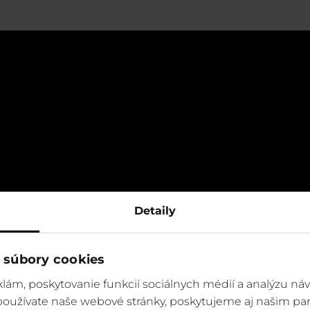
Detaily
 súbory cookies
lám, poskytovanie funkcií sociálnych médií a analýzu ná
 používate naše webové stránky, poskytujeme aj našim par