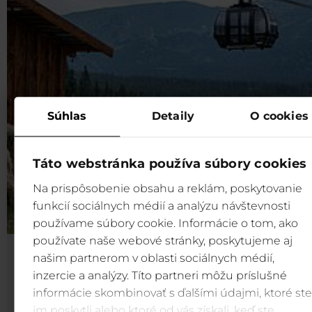
Súhlas
Detaily
O cookies
Táto webstránka používa súbory cookies
Na prispôsobenie obsahu a reklám, poskytovanie
funkcií sociálnych médií a analýzu návštevnosti
používame súbory cookie. Informácie o tom, ako
používate naše webové stránky, poskytujeme aj
Salaš Priehyba
našim partnerom v oblasti sociálnych médií,
inzercie a analýzy. Títo partneri môžu príslušné
Zavítajte aj na náš salaš Priehyba, kde uvidíte oveč
informácie skombinovať s ďalšími údajmi, ktoré ste
valašky naživo.
im poskytli alebo ktoré od vás získali, keď ste