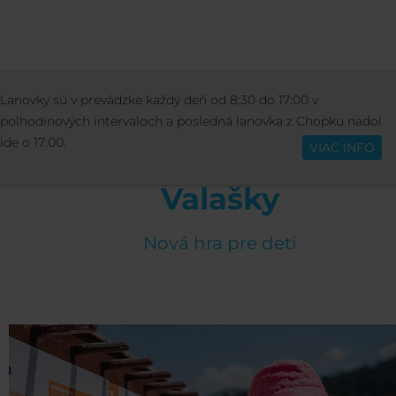
AKTIVITY
LETNÉ AKTIVITY
DOBRODRUŽ
Lanovky sú v prevádzke každý deň od 8:30 do 17:00 v
Slovenčina
OVEČKY VALAŠKY
polhodinových intervaloch a posledná lanovka z Chopku nadol
ide o 17:00.
VIAC INFO
Dobrodružstvo ovečky
Valašky
Nová hra pre deti