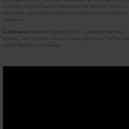
či otázky, na ktoré budete odpovedať do denníka. Úlohy sú
rôznorodé – od riešenia hádaniek až po kreslenie a písanie
odpovedí.
4. Odmena:
Po splnení všetkých úloh a vyplnení denníka
dostanú deti odmenu, ktorú si môžu vyzdvihnúť na Klient
centre Biela púť a Krupová.