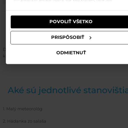
používali ich služby.
POVOLIŤ VŠETKO
Ako získať denník?
PRISPÔSOBIŤ
Denník Dobrodružstvo ovečky Valašky si môžete vyzdvihn
ODMIETNUŤ
klientských centrách
Biela púť a Krupová.
Aké sú jednotlivé stanovišti
1. Malý meteorológ
2. Hádanka zo salaša