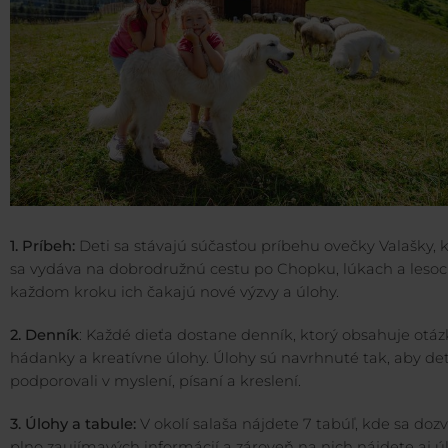
1. Príbeh:
Deti sa stávajú súčasťou príbehu ovečky Valašky, 
sa vydáva na dobrodružnú cestu po Chopku, lúkach a lesoc
každom kroku ich čakajú nové výzvy a úlohy.
2. Denník
: Každé dieťa dostane denník, ktorý obsahuje otáz
hádanky a kreatívne úlohy. Úlohy sú navrhnuté tak, aby det
podporovali v myslení, písaní a kreslení.
3. Úlohy a tabule:
V okolí salaša nájdete 7 tabúľ, kde sa dozv
plno zaujímavých informácií a zároveň na nich nájdete aj ú