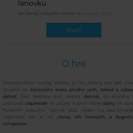
lanovku
do Jasnej nakúpite online na
gopass.travel
Kúpiť
O hre
Dobrodružstvo ovečky Valašky je hra určená pre deti, kto
zavedie do
čarovného sveta plného úloh, záhad a zába
aktivít
. Deti dostanú svoj vlastný
denník
, do ktorého
zapisovať
odpovede
na otázky a plniť rôzne
úlohy
na čer
horskom vzduchu. Denník slúži nielen na zaznamená
úspechov, ale aj na
rozvoj ich tvorivých a kognití
schopností.