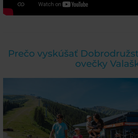
Prečo vyskúšať Dobrodružs
ovečky Valaš