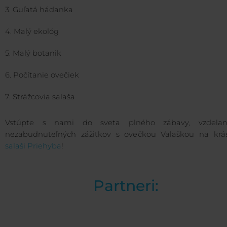
3. Guľatá hádanka
4. Malý ekológ
5. Malý botanik
6. Počítanie ovečiek
7. Strážcovia salaša
Vstúpte s nami do sveta plného zábavy, vzdela
nezabudnuteľných zážitkov s ovečkou Valaškou na kr
salaši Priehyba
!
Partneri: