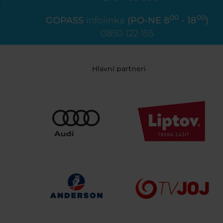
00
00
GOPASS
infolinka
(PO-NE 8
- 18
)
0850 122 155
Hlavní partneri