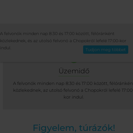
ÜDÜLŐ
INFO
SÍFELVONÓK ÉS LESIKLÓ
A felvonók minden nap 8:30 és 17:00 között, félóránként
Magyar
közlekednek, és az utolsó felvonó a Chopokról lefelé 17:00-kor
indul.
Tudjon meg többet
Üzemidő
A felvonók minden nap 8:30 és 17:00 között, félóránkén
közlekednek, az utolsó felvonó a Chopokról lefelé 17:00
kor indul.
Figyelem, túrázók!