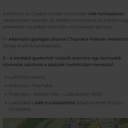
A Brhliská és Chopok közötti turistautat (
kék turistajelzés
)
ideiglenesen lezárták. Az építési munkálatok és a biztonsá
érdekében az alábbi alternatív útvonalakat ajánljuk:
1 – Alternatív gyalogos útvonal Chopokra Poľanán keresztül
(sárga és piros turistajelzés)
2 – A kevésbé gyakorlott túrázók számára egy könnyebb
útvonalat ajánlunk a sípályák harántútjain keresztül:
Lutonský sétány
Koliesko – Priehyba
Priehyba – Rovná hoľa – Luková (Von Roll)
Lukovától a
kék turistajelzést
követve lehet feljutni
Chopokra.