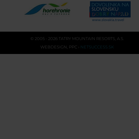
© 2005 - 2026 TATRY MOUNTAIN RESORTS, A.S.
WEBDESIGN
,
PPC
›
NETSUCCESS.SK