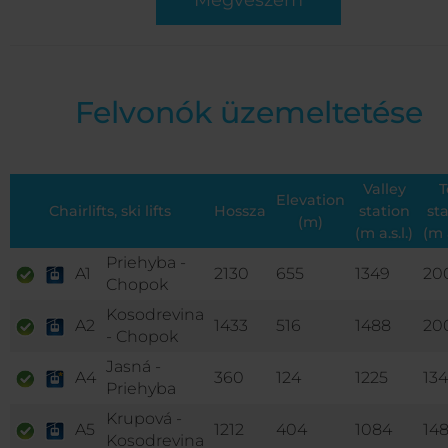
Megveszem
Felvonók üzemeltetése
Valley
T
Elevation
Chairlifts, ski lifts
Hossza
station
st
(m)
(m a.s.l.)
(m a
Priehyba -
A1
2130
655
1349
20
Chopok
Kosodrevina
A2
1433
516
1488
20
- Chopok
Jasná -
A4
360
124
1225
13
Priehyba
Krupová -
A5
1212
404
1084
14
Kosodrevina