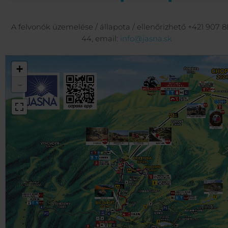
A felvonók üzemelése / állapota / ellenőrizhető +421 907 8
44, email:
info@jasna.sk
+
-