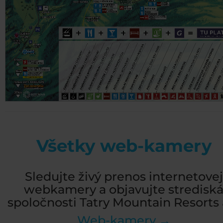
Všetky web-kamery
Sledujte živý prenos internetovej
webkamery a objavujte stredisk
spoločnosti Tatry Mountain Resorts a
Web-kamery →