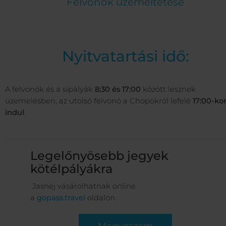
Felvonók üzemeltetése
Nyitvatartási idő:
A felvonók és a sípályák
8:30 és 17:00
között lesznek
üzemelésben, az utolsó felvonó a Chopokról lefelé
17:00-ko
indul
.
Legelőnyösebb jegyek
kötélpályákra
Jasnej vásárolhatnak online
a
gopass.travel
oldalon