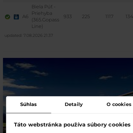
Biela Púť -
Priehyba
A6
933
225
1117
13
(365.Gopass
Line)
updated: 7.08.2026 21:37
Súhlas
Detaily
O cookies
Táto webstránka používa súbory cookies