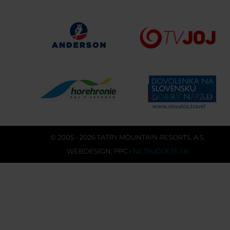
© 2005 - 2026 TATRY MOUNTAIN RESORTS, A.S.
WEBDESIGN
,
PPC
›
NETSUCCESS.SK