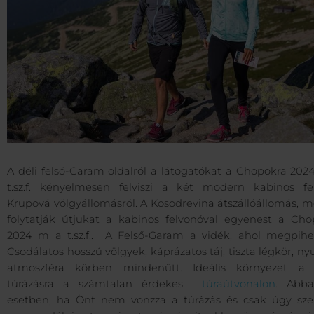
A déli felső-Garam oldalról a látogatókat a Chopokra 202
t.sz.f. kényelmesen felviszi a két modern kabinos fe
Krupová völgyállomásról. A Kosodrevina átszállóállomás, m
folytatják útjukat a kabinos felvonóval egyenest a Cho
2024 m a t.sz.f.. A Felső-Garam a vidék, ahol megpihe
Csodálatos hosszú völgyek, káprázatos táj, tiszta légkör, n
atmoszféra körben mindenütt. Ideális környezet a 
túrázásra a számtalan érdekes
túraútvonalon
. Abb
esetben, ha Önt nem vonzza a túrázás és csak úgy sze