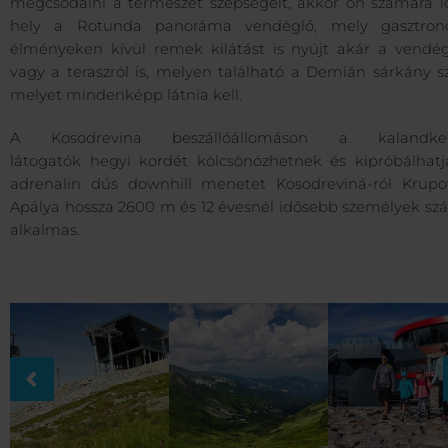
megcsodálni a természet szépségeit, akkor ön számára id
hely a Rotunda panoráma vendéglő, mely gasztron
élményeken kívül remek kilátást is nyújt akár a vendég
vagy a teraszról is, melyen található a Demián sárkány s
melyet mindenképp látnia kell.
A Kosodrevina beszállóállomáson a kalandked
látogatók
hegyi kordét
kölcsönözhetnek és kipróbálhatj
adrenalin dús downhill menetet Kosodreviná-ról Krupov
Apálya hossza 2600 m és 12 évesnél idősebb személyek sz
alkalmas.