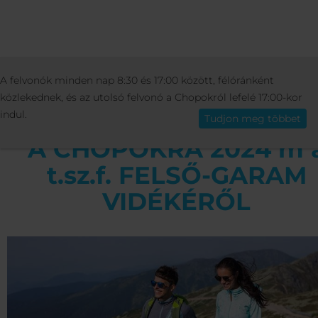
AKTIVITÁSOK
NYÁRI
KIRÁNDULÁSO
A felvonók minden nap 8:30 és 17:00 között, félóránként
Magyar
FELVONÓKKAL A CHOPOKRA
A CHOPOKRA 2024 
közlekednek, és az utolsó felvonó a Chopokról lefelé 17:00-kor
T.SZ.F. FELSŐ-GARAM VIDÉKÉRŐL
indul.
Tudjon meg többet
A CHOPOKRA 2024 m 
t.sz.f. FELSŐ-GARAM
VIDÉKÉRŐL