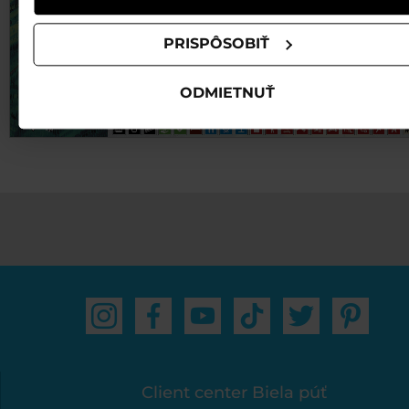
PRISPÔSOBIŤ
ODMIETNUŤ
Client center Biela púť