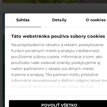
+
Súhlas
Detaily
O cookies
-
Táto webstránka používa súbory cookies
Na prispôsobenie obsahu a reklám, poskytovanie
funkcií sociálnych médií a analýzu návštevnosti
používame súbory cookie. Informácie o tom, ako
používate naše webové stránky, poskytujeme aj
našim partnerom v oblasti sociálnych médií,
inzercie a analýzy. Títo partneri môžu príslušné
informácie skombinovať s ďalšími údajmi, ktoré ste
im poskytli alebo ktoré od vás získali, keď ste
používali ich služby.
POVOLIŤ VŠETKO