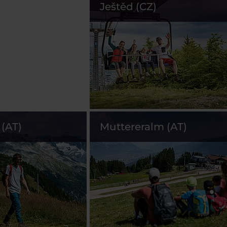
Ještěd (CZ)
(AT)
Muttereralm (AT)