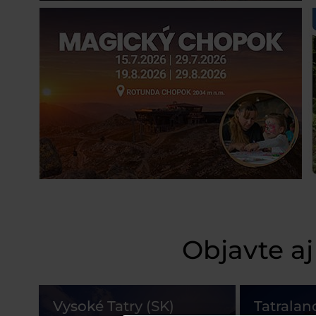
Objavte aj
Vysoké Tatry (SK)
Tatralan