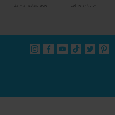
Bary a reštaurácie
Letné aktivity