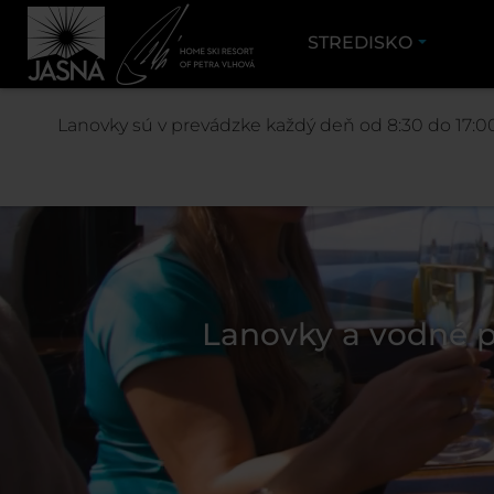
STREDISKO
Lanovky sú v prevádzke každý deň od 8:30 do 17:00
Lanovky a vodné p