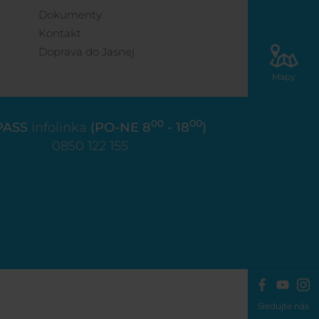
Dokumenty
Kontakt
Doprava do Jasnej
Mapy
00
00
PASS
infolinka
(PO-NE 8
- 18
)
0850 122 155
Sledujte nás