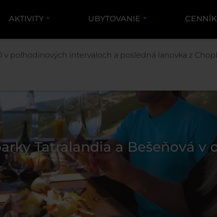
AKTIVITY
UBYTOVANIE
CENNÍ
 v polhodinových intervaloch a posledná lanovka z Chopk
arky Tatralandia a Bešeňová v 