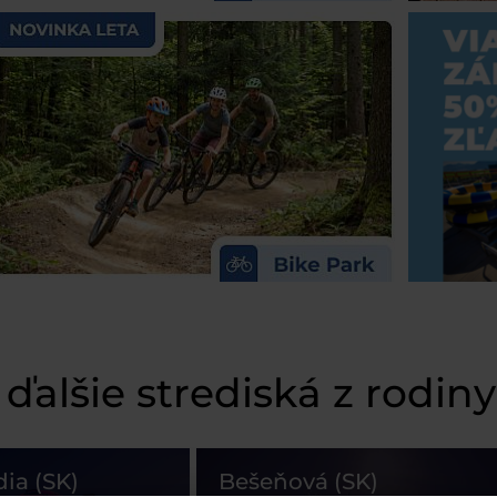
 ďalšie strediská z rodin
dia (SK)
Bešeňová (SK)