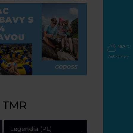
16.7
°C
Webkamery
y TMR
Legendia (PL)