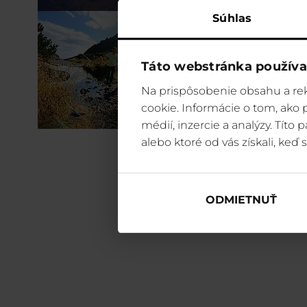
Súhlas
Táto webstránka používa
Na prispôsobenie obsahu a rek
cookie. Informácie o tom, ako
médií, inzercie a analýzy. Títo
alebo ktoré od vás získali, keď s
ODMIETNUŤ