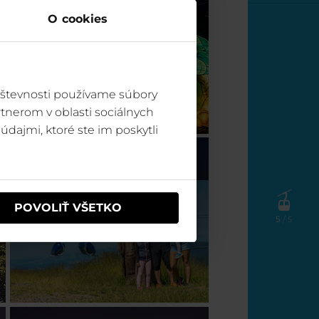
O cookies
vštevnosti používame súbory
tnerom v oblasti sociálnych
údajmi, ktoré ste im poskytli
Špindl (CZ)
POVOLIŤ VŠETKO
5
/ 5