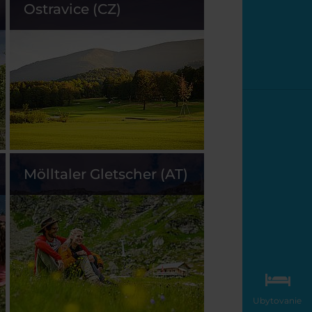
Ostravice (CZ)
Mölltaler Gletscher (AT)
Ubytovanie