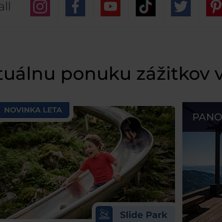
ll
ktuálnu ponuku zážitkov 
PANO