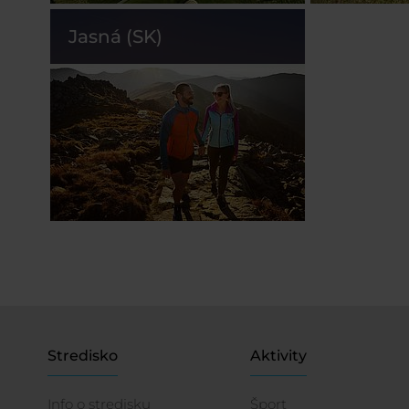
Jasná (SK)
Stredisko
Aktivity
Info o stredisku
Šport