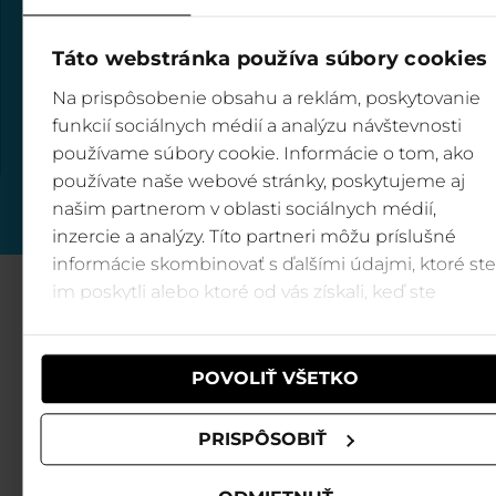
PO - NE
= 8:00 - 17:30
+421 907 88 66 44
Táto webstránka používa súbory cookies
Klientské centrum Krupová
Na prispôsobenie obsahu a reklám, poskytovanie
PO - NE
= 8:00 - 17:30
funkcií sociálnych médií a analýzu návštevnosti
+421 911 85 63 91
používame súbory cookie. Informácie o tom, ako
používate naše webové stránky, poskytujeme aj
00
00
GOPASS
infolinka
(PO-NE 8
- 18
)
našim partnerom v oblasti sociálnych médií,
0850 122 155
inzercie a analýzy. Títo partneri môžu príslušné
informácie skombinovať s ďalšími údajmi, ktoré ste
im poskytli alebo ktoré od vás získali, keď ste
Hlavní partneri
používali ich služby.
POVOLIŤ VŠETKO
PRISPÔSOBIŤ