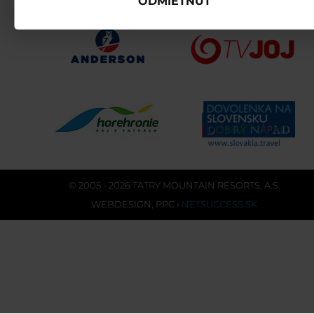
ODMIETNUŤ
© 2005 - 2026 TATRY MOUNTAIN RESORTS, A.S.
WEBDESIGN
,
PPC
›
NETSUCCESS.SK