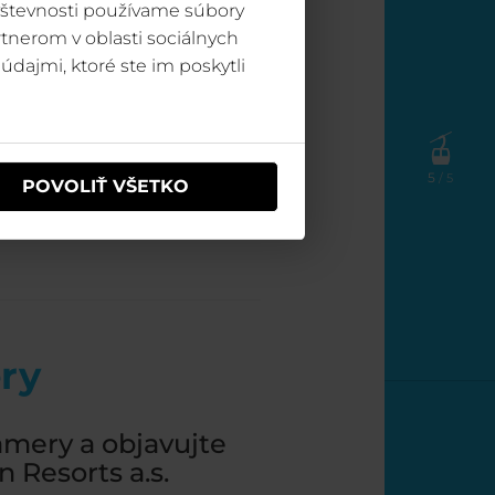
vštevnosti používame súbory
tnerom v oblasti sociálnych
údajmi, ktoré ste im poskytli
5
/ 5
POVOLIŤ VŠETKO
ry
amery a objavujte
 Resorts a.s.