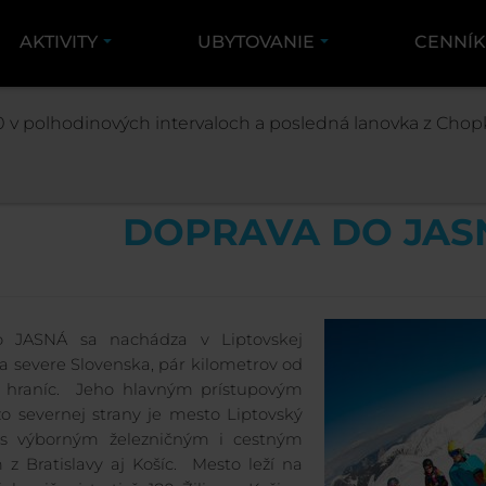
AKTIVITY
UBYTOVANIE
CENNÍ
INFORMÁCIE
DOPRAVA DO JASNEJ
 v polhodinových intervaloch a posledná lanovka z Chopk
DOPRAVA DO JAS
ko JASNÁ sa nachádza v Liptovskej
na severe Slovenska, pár kilometrov od
h hraníc. Jeho hlavným prístupovým
 severnej strany je mesto Liptovský
 s výborným železničným i cestným
 z Bratislavy aj Košíc. Mesto leží na