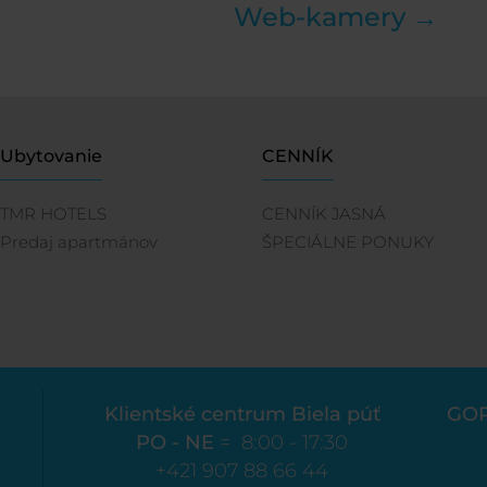
Web-kamery →
Ubytovanie
CENNÍK
TMR HOTELS
CENNÍK JASNÁ
Predaj apartmánov
ŠPECIÁLNE PONUKY
Klientské centrum Biela púť
GO
PO - NE
= 8:00 - 17:30
+421 907 88 66 44