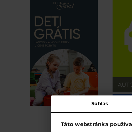
AUT
Súhlas
Táto webstránka používa