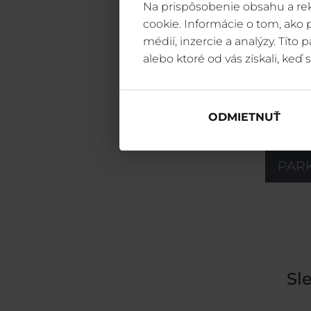
Na prispôsobenie obsahu a rek
cookie. Informácie o tom, ako
médií, inzercie a analýzy. Títo
alebo ktoré od vás získali, keď s
ODMIETNUŤ
PAR
Sl