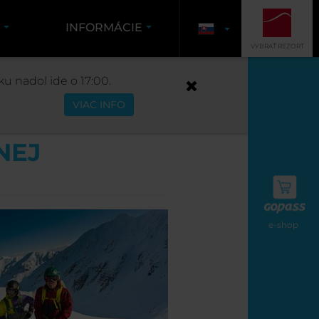
K
INFORMÁCIE
VYBRAŤ REZORT
u nadol ide o 17:00.
VIAC INFO
NEJ
e-shop