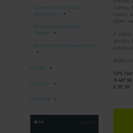
hlavnej ž
Doprava do strediska
Južnou č
autobusom
mesto sa
II/584. N
Doprava do strediska
vlakom
Z južnej
Banská B
Doprava do strediska autom
autobusm
Bližšie 
Kariéra
GPS Jasn
N 48° 58
Press Kit
E 19° 35´
OSTATNÉ