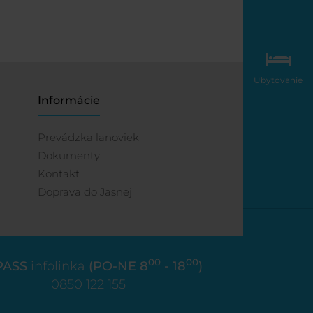
Ubytovanie
Informácie
Prevádzka lanoviek
Dokumenty
Kontakt
Doprava do Jasnej
00
00
PASS
infolinka
(PO-NE 8
- 18
)
0850 122 155