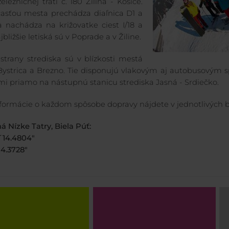
elezničnej trati č. 180 Žilina - Košice.
asťou mesta prechádza diaľnica D1 a
 nachádza na križovatke ciest I/18 a
ajbližšie letiská sú v Poprade a v Žiline.
 strany strediska sú v blízkosti mestá
ystrica a Brezno. Tie disponujú vlakovým aj autobusovým s
i priamo na nástupnú stanicu strediska Jasná - Srdiečko.
informácie o každom spôsobe dopravy nájdete v jednotlivých b
á Nízke Tatry, Biela Púť:
´14.4804"
 4.3728"