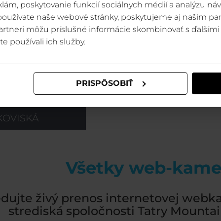
lám, poskytovanie funkcií sociálnych médií a analýzu ná
 používate naše webové stránky, poskytujeme aj našim par
 partneri môžu príslušné informácie skombinovať s ďalšími 
te používali ich služby.
PRISPÔSOBIŤ
KOVISKÁ
Všetky web-kame
edujte živý prenos internetovej webk
strediská spoločnosti Tatry Mountain