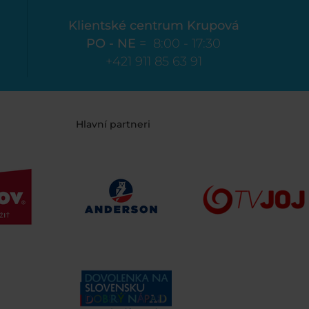
Klientské centrum Krupová
PO - NE
= 8:00 - 17:30
+421 911 85 63 91
Hlavní partneri