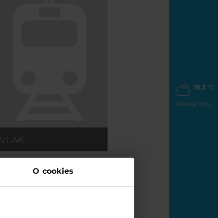
18.3
°C
Webkamery
VLAK
O cookies