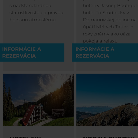
s nadštandardnou
hoteli v Jasnej. Boutiqu
starostlivosťou a pravou
hotel Tri Studničky v
horskou atmosférou.
Demänovskej doline na
úpätí Nízkych Tatier je
roky známy ako oáza
pokoja a relaxu.
INFORMÁCIE A
INFORMÁCIE A
REZERVÁCIA
REZERVÁCIA