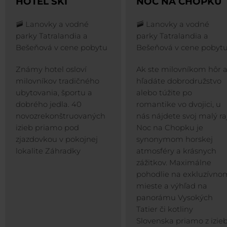
HOTEL SKI
NOC NA CHOPKU
🚠 Lanovky a vodné
🚠 Lanovky a vodné
parky Tatralandia a
parky Tatralandia a
Bešeňová v cene pobytu
Bešeňová v cene pobyt
Známy hotel osloví
Ak ste milovníkom hôr 
milovníkov tradičného
hľadáte dobrodružstvo
ubytovania, športu a
alebo túžite po
dobrého jedla. 40
romantike vo dvojici, u
novozrekonštruovaných
nás nájdete svoj malý raj
izieb priamo pod
Noc na Chopku je
zjazdovkou v pokojnej
synonymom horskej
lokalite Záhradky
atmosféry a krásnych
zážitkov. Maximálne
pohodlie na exkluzívno
mieste a výhľad na
panorámu Vysokých
Tatier či kotliny
Slovenska priamo z izie