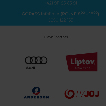
+421 911 85 63 91
00
00
GOPASS
infolinka
(PO-NE 8
- 18
)
0850 122 155
Hlavní partneri