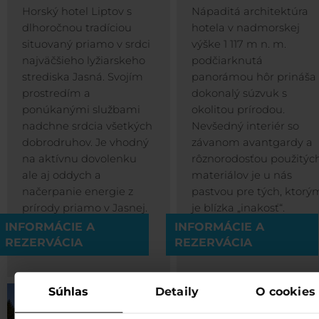
Horský hotel Liptov s
Nápaditá architektúra
dlhoročnou tradíciou
hotela v nadmorskej
situovaný priamo v srdci
výške 1 117 m n. m.
najväčšieho lyžiarskeho
podčiarknutá
strediska Jasná. Svojím
panorámou hôr prináša
prostredím a
dokonalý súzvuk s
ponúkanými službami
okolitou prírodou.
nadchne srdcia všetkých
Nevšedný interiér so
dobrodruhov. Je vhodný
závanom avantgardy a
na aktívnu dovolenku
rôznorodosťou použitýc
ale aj oddych a
materiálov je u nás
načerpanie energie z
pastvou pre tých, ktorý
prírody priamo v Jasnej.
je blízka „inakosť“.
INFORMÁCIE A
INFORMÁCIE A
REZERVÁCIA
REZERVÁCIA
Súhlas
Detaily
O cookies