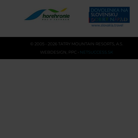
© 2005 - 2026 TATRY MOUNTAIN RESORTS, A.S.
WEBDESIGN
,
PPC
›
NETSUCCESS.SK