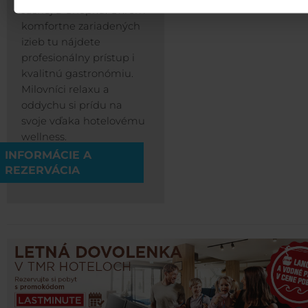
Jasnej a Chopku. Okrem
komfortne zariadených
izieb tu nájdete
profesionálny prístup i
kvalitnú gastronómiu.
Milovníci relaxu a
oddychu si prídu na
svoje vďaka hotelovému
wellness.
INFORMÁCIE A
REZERVÁCIA