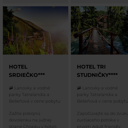
HOTEL
HOTEL TRI
SRDIEČKO***
STUDNIČKY****
🚠 Lanovky a vodné
🚠 Lanovky a vodné
parky Tatralandia a
parky Tatralandia a
Bešeňová v cene pobytu
Bešeňová v cene pobyt
Zažite pokojnú
Započúvajte sa do zvuk
dovolenku na južnej
zurčiaceho potoka v
strane Chopku v hoteli
prvom Adult friendly