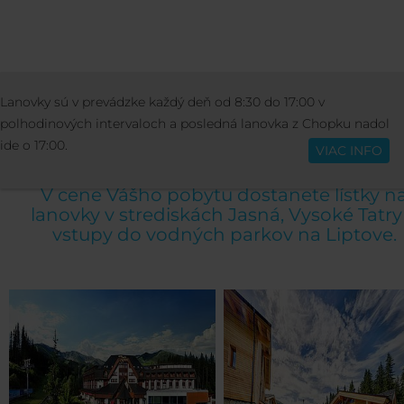
UBYTOVANIE
Lanovky sú v prevádzke každý deň od 8:30 do 17:00 v
Slovenčina
polhodinových intervaloch a posledná lanovka z Chopku nadol
HOTELY JASNÁ
ide o 17:00.
VIAC INFO
V cene Vášho pobytu dostanete lístky n
lanovky v strediskách Jasná, Vysoké Tatry
vstupy do vodných parkov na Liptove.