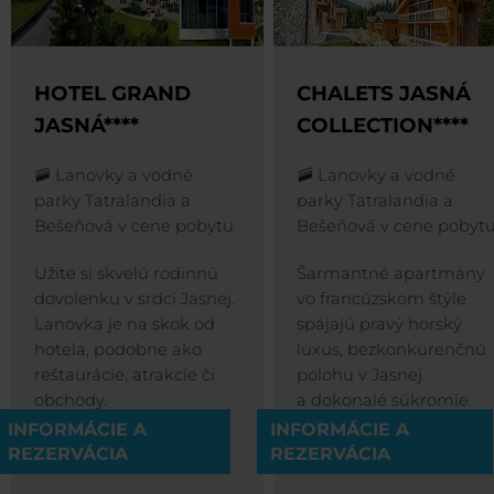
HOTEL GRAND
CHALETS JASNÁ
JASNÁ****
COLLECTION****
🚠 Lanovky a vodné
🚠 Lanovky a vodné
parky Tatralandia a
parky Tatralandia a
Bešeňová v cene pobytu
Bešeňová v cene pobyt
Užite si skvelú rodinnú
Šarmantné apartmány
dovolenku v srdci Jasnej.
vo francúzskom štýle
Lanovka je na skok od
spájajú pravý horský
hotela, podobne ako
luxus, bezkonkurenčnú
reštaurácie, atrakcie či
polohu v Jasnej
obchody.
a dokonalé súkromie.
INFORMÁCIE A
INFORMÁCIE A
REZERVÁCIA
REZERVÁCIA