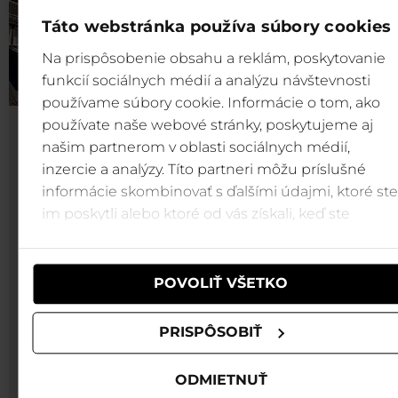
Táto webstránka používa súbory cookies
Na prispôsobenie obsahu a reklám, poskytovanie
funkcií sociálnych médií a analýzu návštevnosti
používame súbory cookie. Informácie o tom, ako
používate naše webové stránky, poskytujeme aj
HOTEL OSTREDOK
našim partnerom v oblasti sociálnych médií,
***
inzercie a analýzy. Títo partneri môžu príslušné
informácie skombinovať s ďalšími údajmi, ktoré ste
🚠 Lanovky a vodné
im poskytli alebo ktoré od vás získali, keď ste
parky Tatralandia a
používali ich služby.
Bešeňová v cene pobytu
POVOLIŤ VŠETKO
Od zimy 2024 sa tento
hotel stal súčasťou
rodiny TMR hotelov.
PRISPÔSOBIŤ
Vďaka svojej polohe
ponúka jedinečné
ODMIETNUŤ
výhľady na panorámu