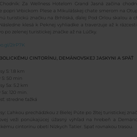
Chodník: Za Wellness Hotelom Grand Jasná začína chodní
e popri Vrbickom Plese a Mikulášskej chate smerom na Otup
nú turistickú značku na Brhliská, ďalej Pod Orlou skalou a 
Následne klesá k Peknej vyhliadke a traverzuje až k rázcest
vo po zelenej turistickej značke až na Lúčky.
o.gl/2IrP7K
MBOLICKÉMU CINTORÍNU, DEMÄNOVSKEJ JASKYNI A SPÄŤ
sy 5: 1.8 km
 5: 50 min
sy 5a: 5.2 km
 5a: 120 min.
sť: stredne ťažká
sy: Ľahkou prechádzkou z Bielej Púte po žltej turistickej zna
ovej veži ponúkajúcej úžasný výhľad na hrebeň a Demäno
kému cintorínu obetí Nízkych Tatier. Spať rovnakou trasou.