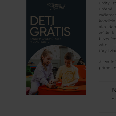
určitý s
určené
začiatoč
kondície
ako dom
vďaka kt
bezpeč
vám je
túry i v
Ak sa in
príroda 
N
do