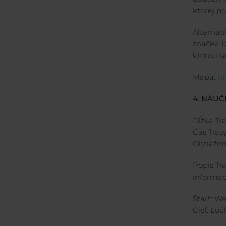
ktorej p
Alternat
značke b
ktorou s
Mapa:
ht
4. NÁU
Dĺžka Tra
Čas Tras
Obtiažno
Popis Tr
informač
Štart: W
Cieľ: Lúč