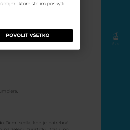
údajmi, ktoré ste im poskytli
mer Brhliská a pod Orlou skalou
ať na Bielu Púť.
POVOLIŤ VŠETKO
5
/ 5
A LÚČKY
umbiera.
o Dem. sedla, kde je potrebné
o na zelenú turistickú trasu, po