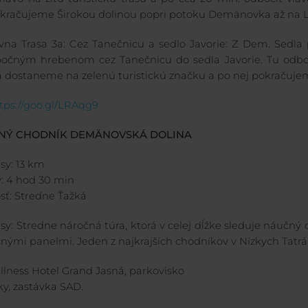
okračujeme Širokou dolinou popri potoku Demänovka až na L
ívna Trasa 3a: Cez Tanečnicu a sedlo Javorie: Z Dem. Sedla 
očným hrebenom cez Tanečnicu do sedla Javorie. Tu odbo
a dostaneme na zelenú turistickú značku a po nej pokračujem
tps://goo.gl/LRAqg9
ČNÝ CHODNÍK DEMÄNOVSKÁ DOLINA
sy: 13 km
y: 4 hod 30 min
sť: Stredne Ťažká
asy: Stredne náročná túra, ktorá v celej dĺžke sleduje náučn
nými panelmi. Jeden z najkrajších chodníkov v Nízkych Tatrá
ellness Hotel Grand Jasná, parkovisko
ky, zastávka SAD.