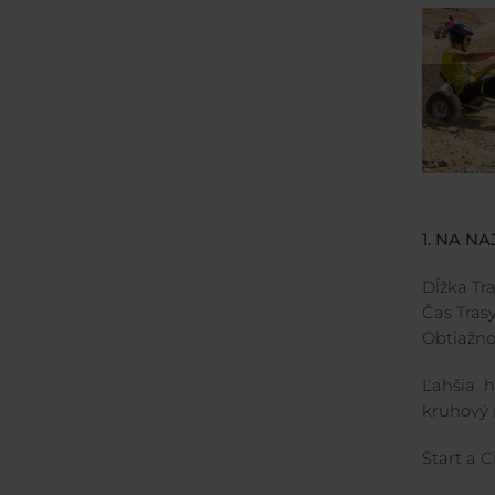
1. NA N
Dĺžka Tra
Čas Tras
Obtiažno
Ľahšia h
kruhový 
Štart a 