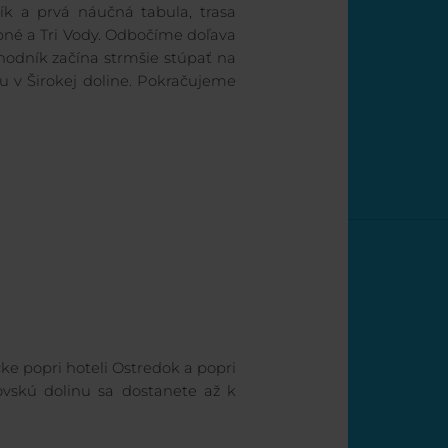
k a prvá náučná tabula, trasa
né a Tri Vody. Odbočíme doľava
chodník začína strmšie stúpať na
iu v Širokej doline. Pokračujeme
čke popri hoteli Ostredok a popri
vskú dolinu sa dostanete až k