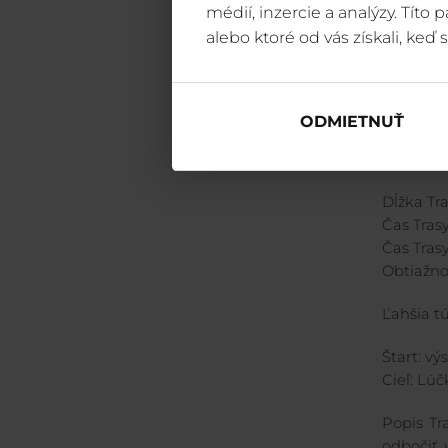
popri Vr
médií, inzercie a analýzy. Títo
alebo ktoré od vás získali, keď s
Alternat
odbočiť 
Mapa:
go
ODMIETNUŤ
3. Z C
Dĺžka Tra
Čas Trasy
Čas Tras
Obtiažno
Ľahšia t
Štart: v
Cieľ: Lúč
Popis Tr
odbočiť 