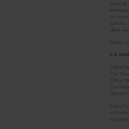
Náučný 
pokračuj
na červe
Lukovú. 
ďalej vľa
Mapa:
go
5. K SY
Dĺžka Tra
Čas Trasy
Dĺžka Tra
Čas Trasy
Obtiažno
Popis Tra
vyhliadk
Symbolic