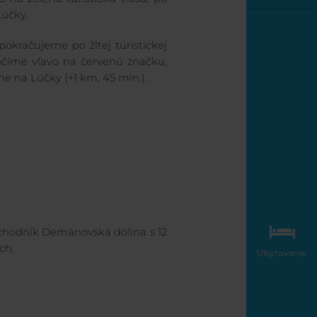
účky.
pokračujeme po žltej turistickej
číme vľavo na červenú značku,
e na Lúčky (+1 km, 45 min.).
ý chodník Demänovská dolina s 12
ch.
Ubytovanie