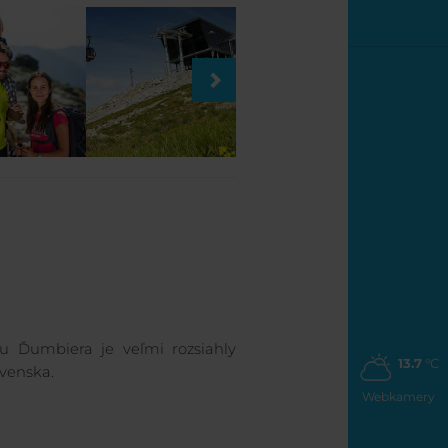
lu Ďumbiera je veľmi rozsiahly
13.7
°C
venska.
Webkamery