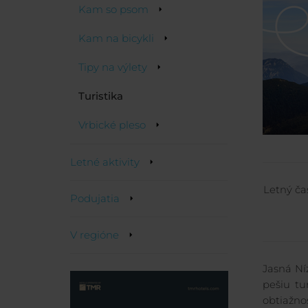
Kam so psom
Kam na bicykli
Tipy na výlety
Turistika
Vrbické pleso
Letné aktivity
Letný ča
Podujatia
V regióne
Jasná Ní
pešiu tu
obtiažno