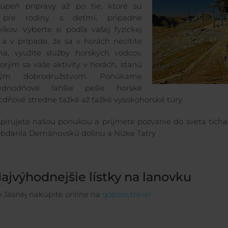
tupeň prípravy až po tie, ktoré sú
 pre rodiny s deťmi, prípadne
níkov. Vyberte si podľa vašej fyzickej
 a v prípade, že sa v horách necítite
a, využite služby horských vodcov,
orým sa vaše aktivity v horách, stanú
ným dobrodružstvom. Ponúkame
dnodňové ľahšie pešie horské
iacdňové stredne ťažké až ťažké vysokohorské túry.
špirujete našou ponukou a príjmete pozvanie do sveta ticha
obdarila Demänovskú dolinu a Nízke Tatry
ajvýhodnejšie lístky na lanovku
 Jasnej nakúpite online na
gopass.travel