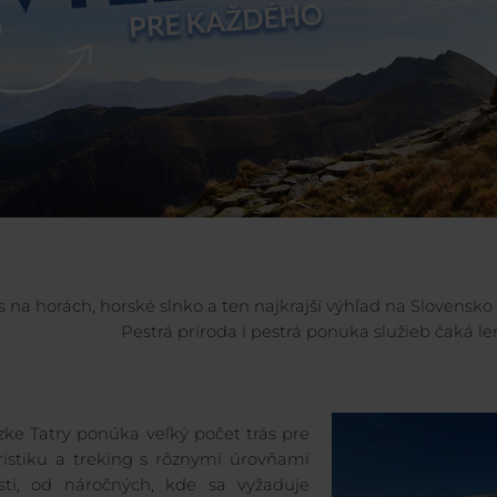
s na horách, horské slnko a ten najkrajší výhľad na Slovensko 
Pestrá príroda i pestrá ponuka služieb čaká le
zke Tatry ponúka veľký počet trás pre
ristiku a treking s rôznymi úrovňami
sti, od náročných, kde sa vyžaduje