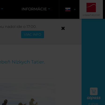
K
INFORMÁCIE
VYBRAŤ REZORT
u nadol ide o 17:00.
VIAC INFO
beň Nízkych Tatier.
e-shop