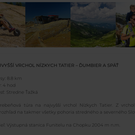
AJVYŠŠÍ VRCHOL NÍZKYCH TATIER – ĎUMBIER A SPÄŤ
sy: 8.8 km
y: 4 hod
sť: Stredne Ťažká
rebeňová túra na najvyšší vrchol Nízkych Tatier. Z vrcho
rozhľad na takmer všetky pohoria stredného a severného Slo
Cieľ: Výstupná stanica Funitelu na Chopku 2004 m n.m.