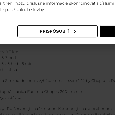
bickom Plese k Wellness Hotelu Grand Jasná a na Bielu Púť.
 partneri môžu príslušné informácie skombinovať s ďalšími 
te používali ich služby.
ívna trasa 2a: Na Troch vodách odbočiť na červenú značku s
na modrú turistickú značku smer Otupné a po ceste pokračov
o.gl/FAVW7c
PRISPÔSOBIŤ
HOPKU DO DEMÄNOVSKÉHO SEDLA A ŠIROKOU DOLINOU N
sy: 9.5 km
 3: 3 hod
y 3a: 3 hod 45 min
sť: Ľahká
úra Širokou dolinou s výhľadom na severné žľaby Chopku a Ď
ýstupná stanica Funitelu Chopok 2004 m n.m.
ky, zastávka
asy: Po červenej značke popri Kamennej chate hrebenom d
vľavo na žltú turistickú trasu a po cca 20 min. odbočiť vľav