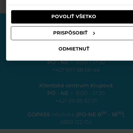
používali ich služby.
POVOLIŤ VŠETKO
PRISPÔSOBIŤ
ODMIETNUŤ
Klientské centrum Biela púť
PO - NE
= 8:00 - 17:30
+421 907 88 66 44
Klientské centrum Krupová
PO - NE
= 8:00 - 17:30
+421 911 85 63 91
00
00
GOPASS
infolinka
(PO-NE 8
- 18
)
0850 122 155