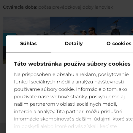
Otváracia doba:
počas prevádzkovej doby lanoviek
Súhlas
Detaily
O cookies
Táto webstránka používa súbory cookies
Na prispôsobenie obsahu a reklám, poskytovanie
funkcií sociálnych médií a analýzu návštevnosti
kosodrevina_sk.pdf
používame súbory cookie. Informácie o tom, ako
používate naše webové stránky, poskytujeme aj
2 MB
stiahnuť
našim partnerom v oblasti sociálnych médií,
inzercie a analýzy. Títo partneri môžu príslušné
informácie skombinovať s ďalšími údajmi, ktoré ste
im poskytli alebo ktoré od vás získali, keď ste