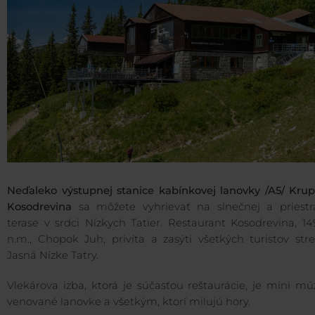
Neďaleko výstupnej stanice kabínkovej lanovky /A5/ Krup
Kosodrevina
sa môžete vyhrievať na slnečnej a priestr
terase v srdci Nízkych Tatier. Restaurant Kosodrevina, 1
n.m., Chopok Juh, privíta a zasýti všetkých turistov str
Jasná Nízke Tatry.
Vlekárova izba, ktorá je súčasťou reštaurácie, je mini m
venované lanovke a všetkým, ktorí milujú hory.