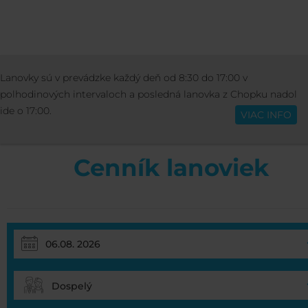
CENNÍK
CENNÍK JASNÁ
CENNÍK LANO
Lanovky sú v prevádzke každý deň od 8:30 do 17:00 v
Slovenčina
polhodinových intervaloch a posledná lanovka z Chopku nadol
ide o 17:00.
VIAC INFO
Cenník lanoviek
Dospelý