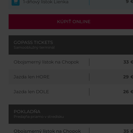
9
1-dňový lístok Lienka
KÚPIŤ ONLINE
GOPASS TICKETS
Samooblužný terminál
Obojsmerný lístok na Chopok
33
Jazda len HORE
29
Jazda len DOLE
26
POKLADŇA
Predajňa priamo v stredisku
Obojsmerný lístok na Chopok
35