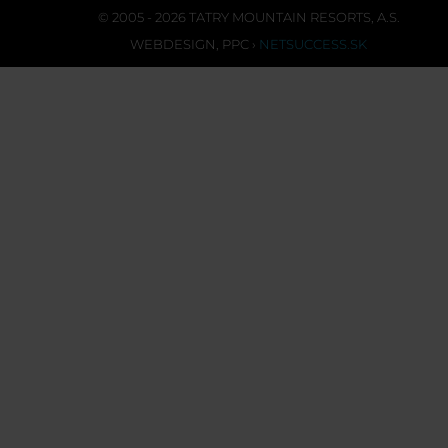
© 2005 - 2026 TATRY MOUNTAIN RESORTS, A.S.
WEBDESIGN
,
PPC
›
NETSUCCESS.SK