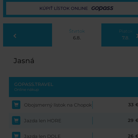
KÚPIŤ LÍSTOK ONLINE
Štvrtok
Piatok
ous
Next
6.8.
7.8.
Jasná
GOPASS.TRAVEL
Online nákup
33
Obojsmerný lístok na Chopok
29
Jazda len HORE
26
Jazda len DOLE