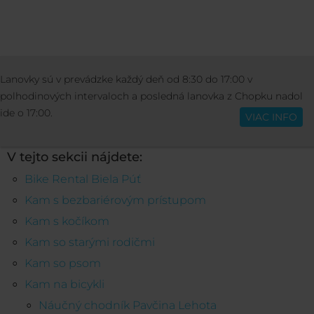
AKTIVITY
ŠPORT
Lanovky sú v prevádzke každý deň od 8:30 do 17:00 v
Slovenčina
polhodinových intervaloch a posledná lanovka z Chopku nadol
Šport
ide o 17:00.
VIAC INFO
V tejto sekcii nájdete:
Bike Rental Biela Púť
Kam s bezbariérovým prístupom
Kam s kočíkom
Kam so starými rodičmi
Kam so psom
Kam na bicykli
Náučný chodník Pavčina Lehota