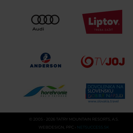
© 2005 - 2026 TATRY MOUNTAIN RESORTS, A.S.
WEBDESIGN
,
PPC
›
NETSUCCESS.SK