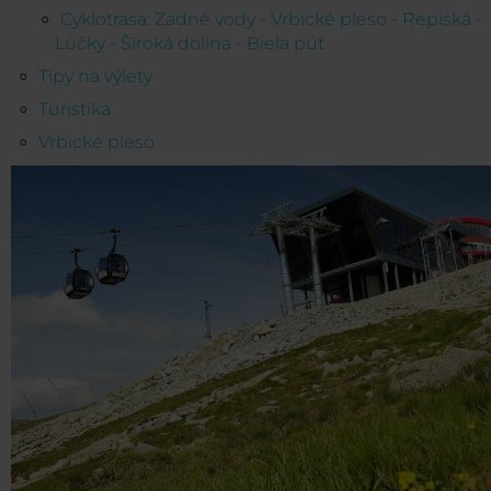
Cyklotrasa: Zadné vody - Vrbické pleso - Repiská -
Lúčky - Široká dolina - Biela púť
Tipy na výlety
Turistika
Vrbické pleso