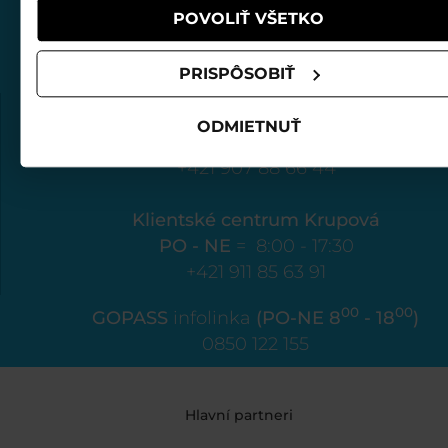
POVOLIŤ VŠETKO
PRISPÔSOBIŤ
Klientské centrum Biela púť
ODMIETNUŤ
PO - NE
= 8:00 - 17:30
+421 907 88 66 44
Klientské centrum Krupová
PO - NE
= 8:00 - 17:30
+421 911 85 63 91
00
00
GOPASS
infolinka
(PO-NE 8
- 18
)
0850 122 155
Hlavní partneri