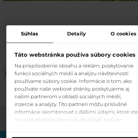
Súhlas
Detaily
O cookies
Všetky web-kamery
Táto webstránka používa súbory cookies
Sledujte živý prenos internetovej
webkamery a objavujte stredisk
Na prispôsobenie obsahu a reklám, poskytovanie
spoločnosti Tatry Mountain Resorts a
funkcií sociálnych médií a analýzu návštevnosti
používame súbory cookie. Informácie o tom, ako
Web-kamery →
používate naše webové stránky, poskytujeme aj
našim partnerom v oblasti sociálnych médií,
inzercie a analýzy. Títo partneri môžu príslušné
informácie skombinovať s ďalšími údajmi, ktoré ste
im poskytli alebo ktoré od vás získali, keď ste
používali ich služby.