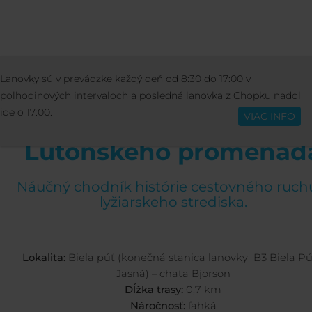
AKTIVITY
LETNÉ AKTIVITY
LUTONSKÉ
Lanovky sú v prevádzke každý deň od 8:30 do 17:00 v
Slovenčina
PROMENÁDA
polhodinových intervaloch a posledná lanovka z Chopku nadol
ide o 17:00.
VIAC INFO
Lutonského promenád
Náučný chodník histórie cestovného ruch
lyžiarskeho strediska.
Lokalita:
Biela púť (konečná stanica lanovky B3 Biela Pú
Jasná) – chata Bjorson
Dĺžka trasy:
0,7 km
Náročnosť:
ľahká