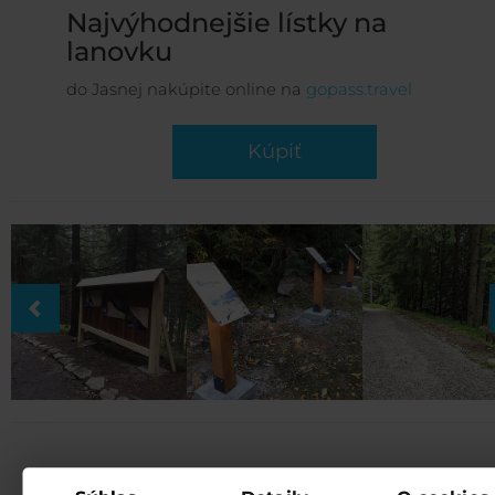
Najvýhodnejšie lístky na
lanovku
do Jasnej nakúpite online na
gopass.travel
Kúpiť