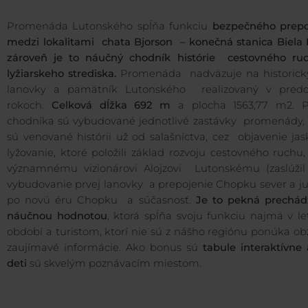
Promenáda Lutonského spĺňa funkciu
bezpečného prepo
medzi lokalitami chata Bjorson – konečná stanica Biela 
zároveň je to náučný chodník histórie cestovného ru
lyžiarskeho strediska.
Promenáda nadväzuje na historický
lanovky a pamätník Lutonského realizovaný v predo
rokoch.
Celková dĺžka 692 m
a plocha 1563,77 m2. P
chodníka sú vybudované jednotlivé zastávky promenády, 
sú venované histórii už od salašníctva, cez objavenie ja
lyžovanie, ktoré položili základ rozvoju cestovného ruchu,
významnému vizionárovi Alojzovi Lutonskému (zaslúžil
vybudovanie prvej lanovky a prepojenie Chopku sever a ju
po novú éru Chopku a súčasnosť.
Je to pekná prechád
náučnou hodnotou
, ktorá spĺňa svoju funkciu najmä v l
období a turistom, ktorí nie sú z nášho regiónu ponúka ob
zaujímavé informácie. Ako bonus sú
tabule interaktívne
deti
sú skvelým poznávacím miestom.