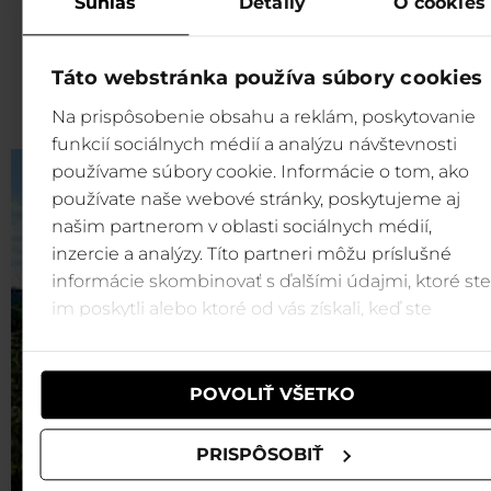
Ubytovanie s lanovkami
Súhlas
Detaily
O cookies
vodnými parkami v ce
pobytu
Táto webstránka používa súbory cookies
Na prispôsobenie obsahu a reklám, poskytovanie
funkcií sociálnych médií a analýzu návštevnosti
používame súbory cookie. Informácie o tom, ako
používate naše webové stránky, poskytujeme aj
našim partnerom v oblasti sociálnych médií,
inzercie a analýzy. Títo partneri môžu príslušné
informácie skombinovať s ďalšími údajmi, ktoré ste
im poskytli alebo ktoré od vás získali, keď ste
používali ich služby.
POVOLIŤ VŠETKO
PRISPÔSOBIŤ