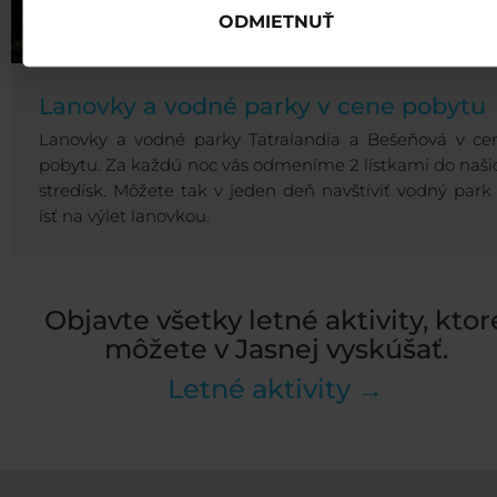
ODMIETNUŤ
Lanovky a vodné parky v cene pobytu
Lanovky a vodné parky Tatralandia a Bešeňová v ce
pobytu. Za každú noc vás odmeníme 2 lístkami do naši
stredísk. Môžete tak v jeden deň navštíviť vodný park 
ísť na výlet lanovkou.
Objavte všetky letné aktivity, ktor
môžete v Jasnej vyskúšať.
Letné aktivity →