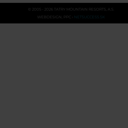
© 2005 - 2026 TATRY MOUNTAIN RESORTS, A.S.
WEBDESIGN
,
PPC
›
NETSUCCESS.SK