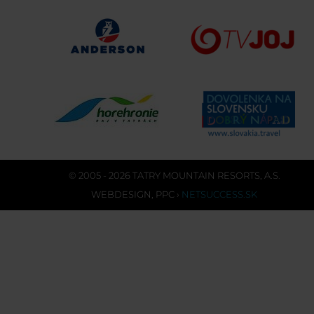
© 2005 - 2026 TATRY MOUNTAIN RESORTS, A.S.
WEBDESIGN
,
PPC
›
NETSUCCESS.SK