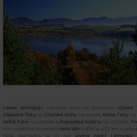
Liptov obklopujú
najväčšie hory na Slovensku
Vysoké 
Západné Tatry
aj
Chočské vrchy
na severe,
Nízke Tatry
na 
Veľká Fatra
na západe a
Popradská kotlina
na východe.
Pr
ním najdlhšia slovenská
rieka Váh
s dĺžkou 43,5 km a jeho 
Belá. Nachádza sa tu tiež
vodná nádrž Liptovská 