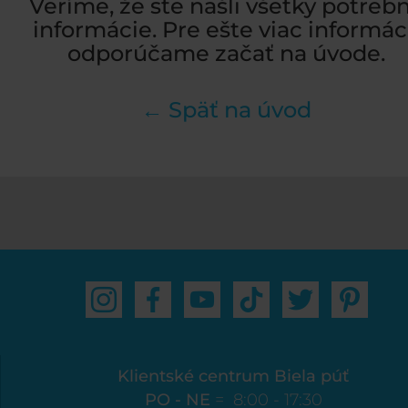
Veríme, že ste našli všetky potreb
informácie. Pre ešte viac informác
odporúčame začať na úvode.
← Späť na úvod
Klientské centrum Biela púť
PO - NE
= 8:00 - 17:30