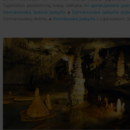
Tajomstvo podzemnej krásy odhalia
tri sprístupnené jas
Demänovská ľadová jaskyňa
a
Demänovská jaskyňa slob
Demänovskej doline,
a
Stanišovská jaskyňa
v Liptovskom J