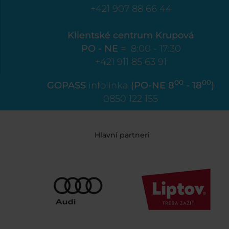
+421 907 88 66 44
Klientské centrum Krupová
PO - NE
= 8:00 - 17:30
+421 911 85 63 91
00
00
GOPASS
infolinka
(PO-NE 8
- 18
)
0850 122 155
Hlavní partneri