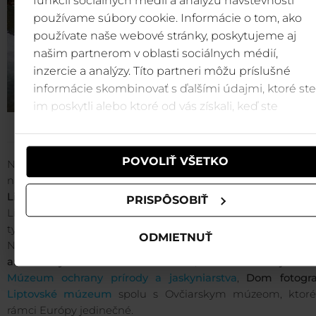
funkcií sociálnych médií a analýzu návštevnosti
používame súbory cookie. Informácie o tom, ako
používate naše webové stránky, poskytujeme aj
našim partnerom v oblasti sociálnych médií,
inzercie a analýzy. Títo partneri môžu príslušné
informácie skombinovať s ďalšími údajmi, ktoré ste
im poskytli alebo ktoré od vás získali, keď ste
používali ich služby.
POVOLIŤ VŠETKO
Návštevník zaujímajúci sa o
históriu
si príde na svoj
návštevách
hradov Likava
,
Liptovský starý hrad
a
h
Liptovskom Hrádku
, ako aj
keltského osídlenia Havráno
PRISPÔSOBIŤ
Liptovskou Marou a
dedinky Vlkolínec
, ktorá je kvôli 
typickej architektúre chránená štatútom UNE
ODMIETNUŤ
Navštevované sú aj
Múzeu liptovskej dediny
v Pribyline, d
artikulárny kostol vo Svätom Kríži
,
múzeum Juraja Ján
Múzeum ochrany prírody a jaskyniarstva
,
Dom fotogra
Liptovské múzeum
spolu s Ovčiarskym múzeom, ktoré
rámci Európy jedinečné.