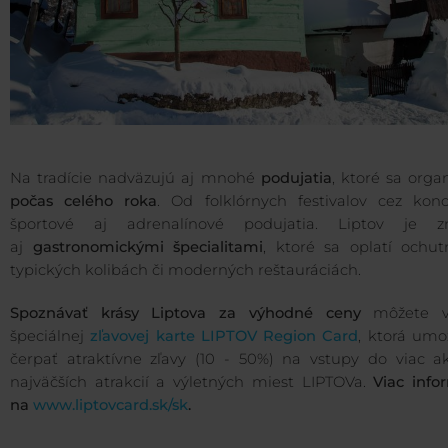
Na tradície nadväzujú aj mnohé
podujatia
, ktoré sa orga
počas celého roka
. Od folklórnych festivalov cez konc
športové aj adrenalínové podujatia. Liptov je 
aj
gastronomickými špecialitami
, ktoré sa oplatí ochut
typických kolibách či moderných reštauráciách.
Spoznávať krásy Liptova za výhodné ceny
môžete v
špeciálnej
zľavovej karte LIPTOV Region Card
, ktorá umo
čerpať atraktívne zľavy (10 - 50%) na vstupy do viac a
najväčších atrakcií a výletných miest LIPTOVa.
Viac info
na
www.liptovcard.sk/sk
.