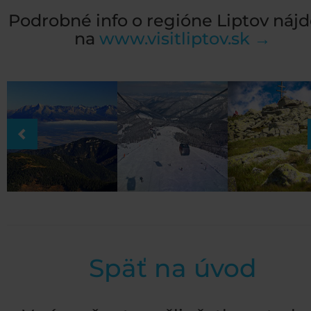
Podrobné info o regióne Liptov náj
na
www.visitliptov.sk →
Späť na úvod