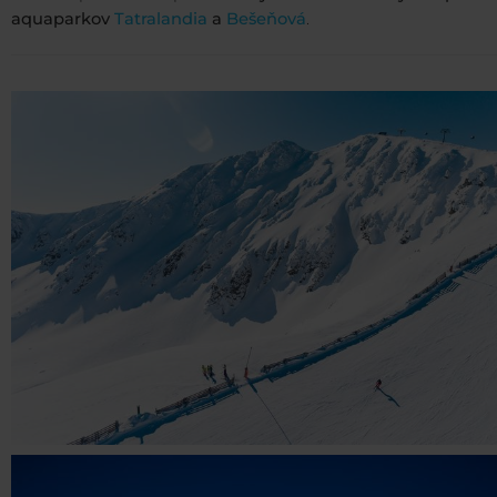
aquaparkov
Tatralandia
a
Bešeňová
.