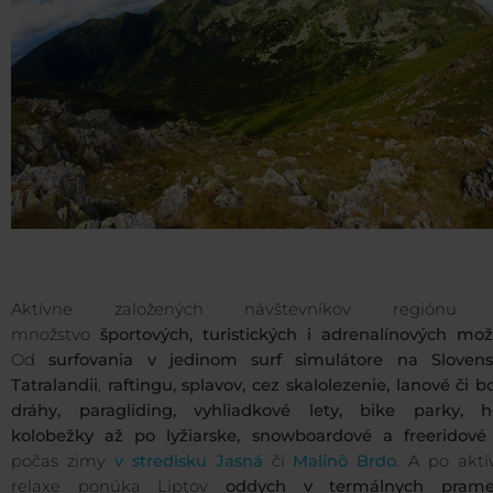
Aktívne založených návštevníkov
regiónu 
množstvo
športových, turistických i adrenalínových mož
Od
surfovania v jedinom surf simulátore na Sloven
Tatralandii
,
raftingu, splavov, cez skalolezenie, lanové či 
dráhy, paragliding, vyhliadkové lety, bike parky, h
kolobežky až po lyžiarske, snowboardové a freeridové
počas zimy
v stredisku Jasná
či
Malinô Brdo
. A po akt
relaxe
ponúka Liptov
oddych v termálnych pram