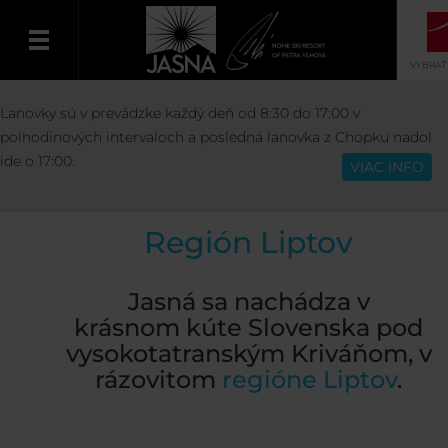
VYBRAŤ
AKTIVITY
V REGIÓNE
REGIÓN LIPTO
Lanovky sú v prevádzke každý deň od 8:30 do 17:00 v
Slovenčina
polhodinových intervaloch a posledná lanovka z Chopku nadol
ide o 17:00.
VIAC INFO
Región Liptov
Jasná sa nachádza v
krásnom kúte Slovenska pod
vysokotatranským Kriváňom, v
rázovitom
regióne Liptov
.