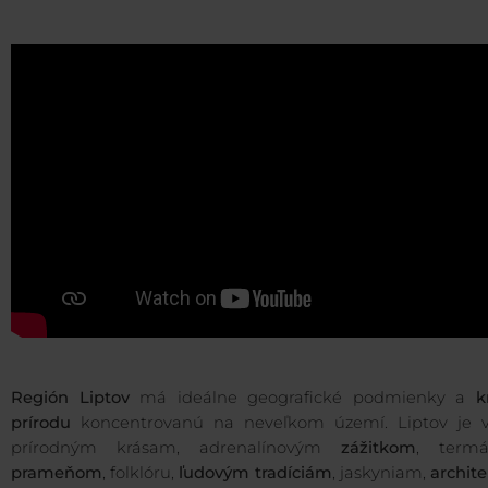
Región Liptov
má ideálne geografické podmienky a
k
prírodu
koncentrovanú na neveľkom území. Liptov je 
prírodným krásam, adrenalínovým
zážitkom
, term
prameňom
, folklóru,
ľudovým tradíciám
, jaskyniam,
archit