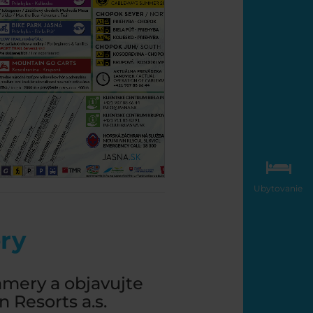
Ubytovanie
ry
amery a objavujte
 Resorts a.s.