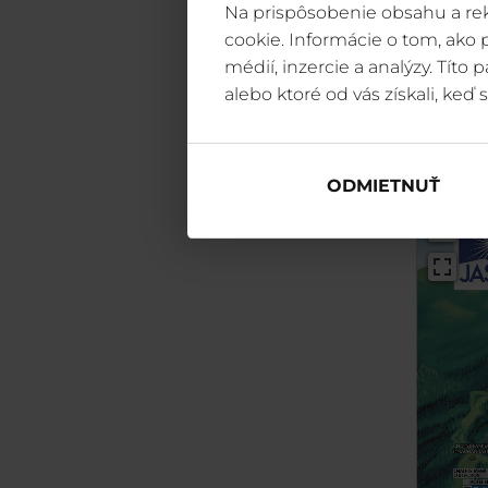
Na prispôsobenie obsahu a rek
cookie. Informácie o tom, ako
médií, inzercie a analýzy. Títo
alebo ktoré od vás získali, keď s
ODMIETNUŤ
+
-