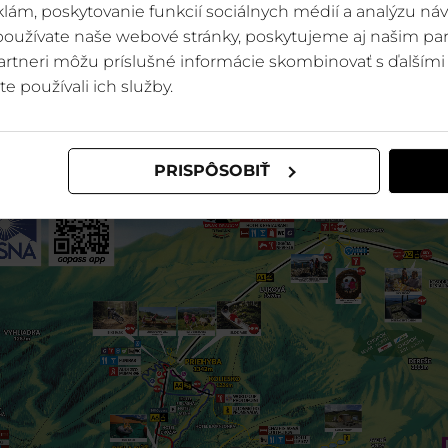
lám, poskytovanie funkcií sociálnych médií a analýzu ná
 používate naše webové stránky, poskytujeme aj našim par
 partneri môžu príslušné informácie skombinovať s ďalšími 
te používali ich služby.
PRISPÔSOBIŤ