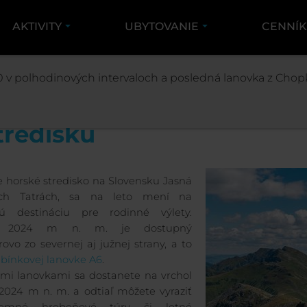
AKTIVITY
UBYTOVANIE
CENNÍ
STREDISKO
INFO O STREDISKU
O STREDIS
 v polhodinových intervaloch a posledná lanovka z Chopk
tredisku
e horské stredisko na Slovensku Jasná
ch Tatrách, sa na leto mení na
nú destináciu pre rodinné výlety.
k 2024 m n. m. je dostupný
rovo zo severnej aj južnej strany, a to
bínkovej lanovke A6
.
i lanovkami sa dostanete na vrchol
024 m n. m. a odtiaľ môžete vyraziť