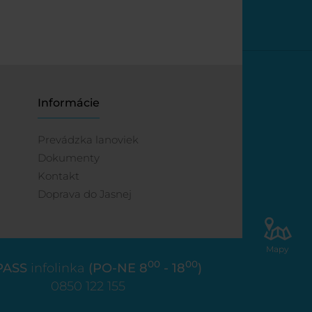
Informácie
Prevádzka lanoviek
Dokumenty
Kontakt
Doprava do Jasnej
Mapy
00
00
PASS
infolinka
(PO-NE 8
- 18
)
0850 122 155