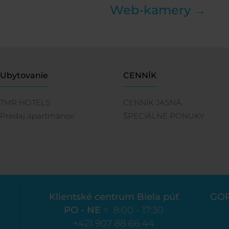
Web-kamery →
Ubytovanie
CENNÍK
TMR HOTELS
CENNÍK JASNÁ
Predaj apartmánov
ŠPECIÁLNE PONUKY
Klientské centrum Biela púť
GO
PO - NE
= 8:00 - 17:30
+421 907 88 66 44