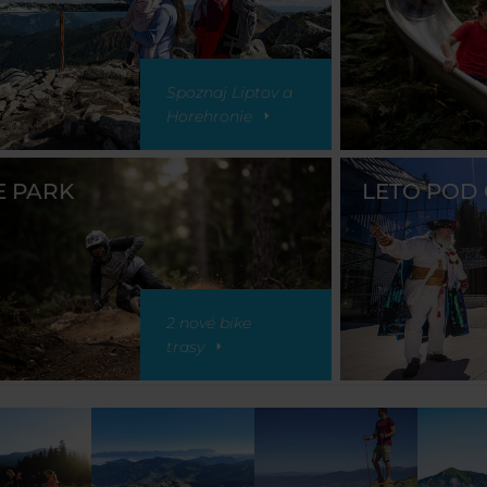
Spoznaj Liptov a
Horehronie
E PARK
LETO POD
2 nové bike
trasy