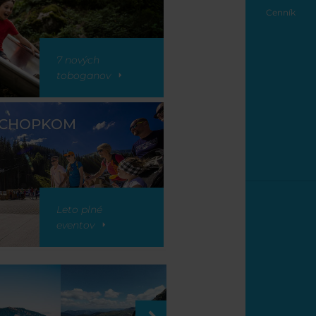
Cenník
7 nových
toboganov
 CHOPKOM
Leto plné
eventov