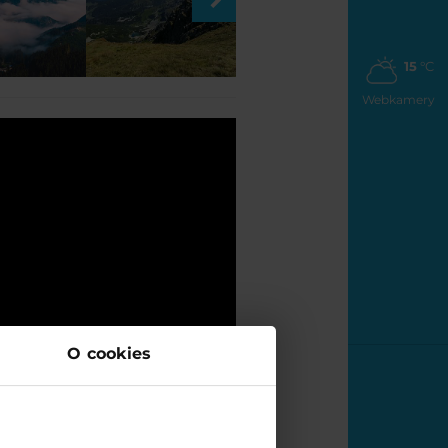
15
°C
Webkamery
O cookies