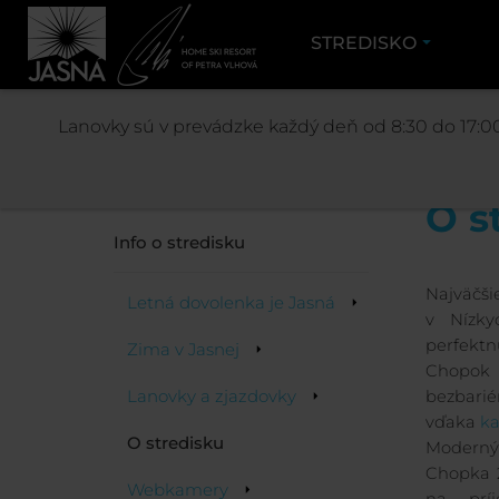
STREDISKO
Lanovky sú v prevádzke každý deň od 8:30 do 17:00
Stredisko
O s
Info o stredisku
Najväčši
Letná dovolenka je Jasná
v Nízky
perfekt
Zima v Jasnej
Chopo
Lanovky a zjazdovky
bezbarié
vďaka
ka
O stredisku
Moderným
Chopka 2
Webkamery