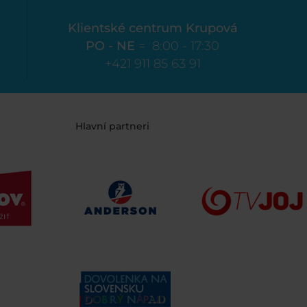
Klientské centrum Krupová
PO - NE
= 8:00 - 17:30
+421 911 85 63 91
Hlavní partneri