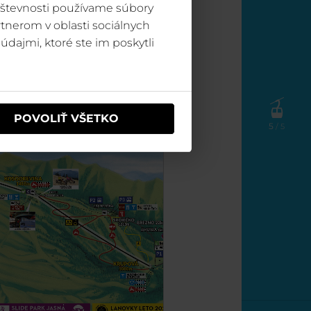
vštevnosti používame súbory
tnerom v oblasti sociálnych
údajmi, ktoré ste im poskytli
POVOLIŤ VŠETKO
5
/ 5