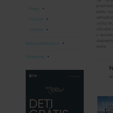
na prí
prechádz
Mapy
pešiu tu
obtiažno
Počasie
určitý st
Užívajte 
História
s lanov
doprajet
Bary a reštaurácie
svete.
Shopping
N
do
PAN
CH