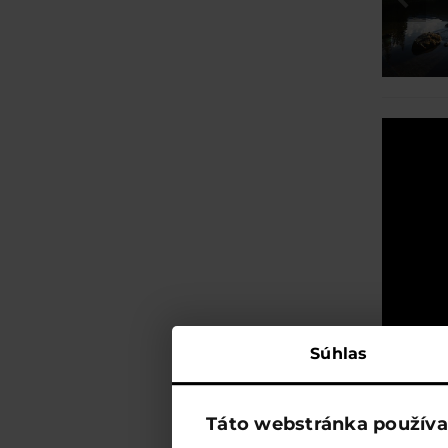
Súhlas
Táto webstránka používa