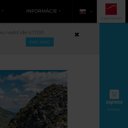
K
INFORMÁCIE
VYBRAŤ REZORT
KU
u nadol ide o 17:00.
VIAC INFO
e-shop