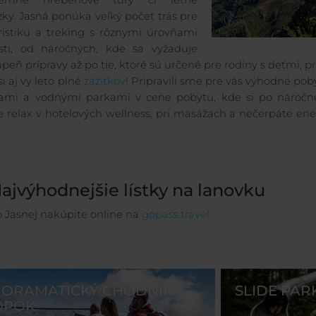
jemné hrebeňové túry či letné
ky. Jasná ponúka veľký počet trás pre
ristiku a treking s rôznymi úrovňami
sti, od náročných, kde sa vyžaduje
upeň prípravy až po tie, ktoré sú určené pre rodiny s deťmi, p
si aj vy leto plné
zážitkov
! Pripravili sme pre vás výhodné pob
kami a vodnými parkami v cene pobytu, kde si po náročn
e relax v hotelových wellness, pri masážach a nečerpáte ene
ajvýhodnejšie lístky na lanovku
 Jasnej nakúpite online na
gopass.travel
ORAMATICKÝ CHODNÍK
SLIDE PAR
OPOK