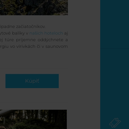
rípadne začiatočníkov.
ytové balíky v
našich hoteloch
aj
ej túre príjemne oddýchnete a
rgiu vo vírivkách či v saunovom
Kúpiť
K