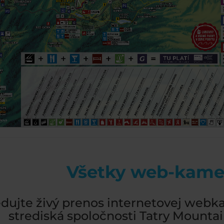
Všetky web-kame
edujte živý prenos internetovej webk
strediská spoločnosti Tatry Mountain