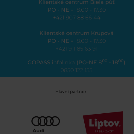
Klientské centrum Biela púť
PO - NE
= 8:00 - 17:30
+421 907 88 66 44
Klientské centrum Krupová
PO - NE
= 8:00 - 17:30
+421 911 85 63 91
00
00
GOPASS
infolinka
(PO-NE 8
- 18
)
0850 122 155
Hlavní partneri