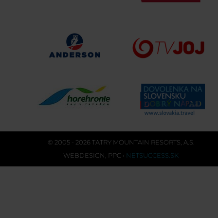
© 2005 - 2026 TATRY MOUNTAIN RESORTS, A.S.
WEBDESIGN
,
PPC
›
NETSUCCESS.SK