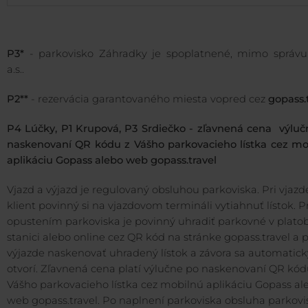
P3*
- parkovisko Záhradky je spoplatnené, mimo správ
a.s..
P2**
- rezervácia garantovaného miesta vopred cez
gopass.
P4 Lúčky, P1 Krupová, P3 Srdiečko - zľavnená cena výluč
naskenovaní QR kódu z Vášho parkovacieho lístka cez mo
aplikáciu Gopass alebo web gopass.travel
Vjazd a výjazd je regulovaný obsluhou parkoviska. Pri vjazd
klient povinný si na vjazdovom termináli vytiahnuť lístok. 
opustením parkoviska je povinný uhradiť parkovné v plato
stanici alebo online cez QR kód na stránke gopass.travel a p
výjazde naskenovať uhradený lístok a závora sa automatick
otvorí. Zľavnená cena platí výlučne po naskenovaní QR kód
Vášho parkovacieho lístka cez mobilnú aplikáciu Gopass al
web gopass.travel. Po naplnení parkoviska obsluha parkovi