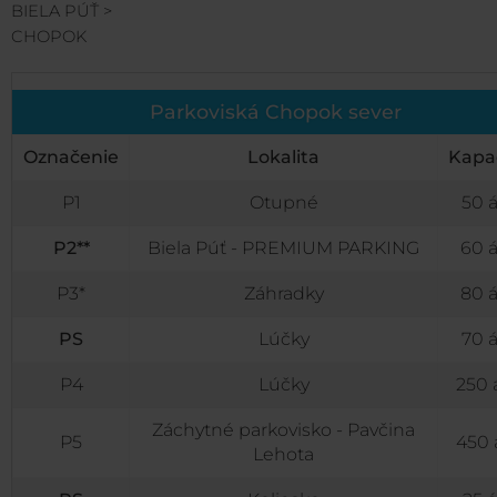
BIELA PÚŤ >
CHOPOK
Parkoviská Chopok sever
Označenie
Lokalita
K
apa
P1
Otupné
50 
P2**
Biela Púť - PREMIUM PARKING
60 
P3*
Záhradky
80 
PS
Lúčky
70 
P4
Lúčky
250 
Záchytné parkovisko - Pavčina
P5
450 
Lehota