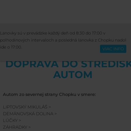
INFORMÁCIE
DOPRAVA DO JASNEJ
DO
Lanovky sú v prevádzke každý deň od 8:30 do 17:00 v
Slovenčina
DO STREDISKA AUTOM
polhodinových intervaloch a posledná lanovka z Chopku nadol
ide o 17:00.
VIAC INFO
DOPRAVA DO STREDIS
AUTOM
Autom zo severnej strany Chopku v smere:
LIPTOVSKÝ MIKULÁŠ >
DEMÄNOVSKÁ DOLINA >
LÚČKY >
ZÁHRADKY >