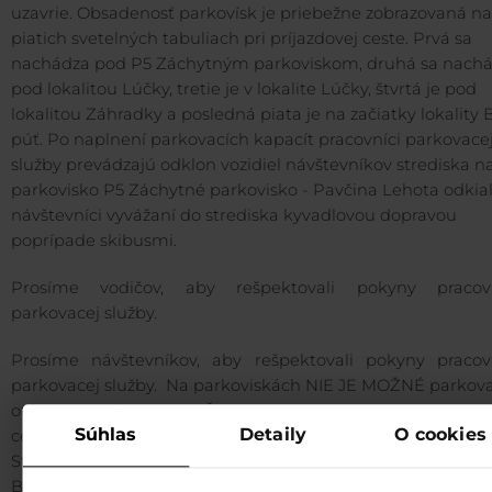
uzavrie. Obsadenosť parkovísk je priebežne zobrazovaná na
piatich svetelných tabuliach pri príjazdovej ceste. Prvá sa
nachádza pod P5 Záchytným parkoviskom, druhá sa nach
pod lokalitou Lúčky, tretie je v lokalite Lúčky, štvrtá je pod
lokalitou Záhradky a posledná piata je na začiatky lokality 
púť. Po naplnení parkovacích kapacít pracovníci parkovace
služby prevádzajú odklon vozidiel návštevníkov strediska n
parkovisko P5 Záchytné parkovisko - Pavčina Lehota odkiaľ
návštevníci vyvážaní do strediska kyvadlovou dopravou
poprípade skibusmi.
Prosíme vodičov, aby rešpektovali pokyny pracov
parkovacej služby.
Prosíme návštevníkov, aby rešpektovali pokyny pracov
parkovacej služby. Na parkoviskách NIE JE MOŽNÉ parkova
otáčanie AUTOBUSOV! Žiadame vodičov autobusov aby sv
Súhlas
Detaily
O cookies
cestujúcich vysadili /naložili na označených zastávkac
Staré Koliesko, Záhradkách alebo na otočke autobusov v lo
Biela púť pri hoteli Grand. Doba státia je max 15 min. Park