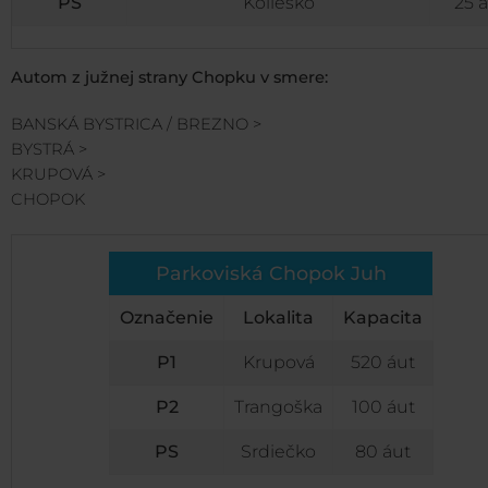
PS
Koliesko
25 
Autom z južnej strany Chopku v smere:
BANSKÁ BYSTRICA / BREZNO >
BYSTRÁ >
KRUPOVÁ >
CHOPOK
Parkoviská Chopok Juh
Označenie
Lokalita
Kapacita
P1
Krupová
520 áut
P2
Trangoška
100 áut
PS
Srdiečko
80 áut