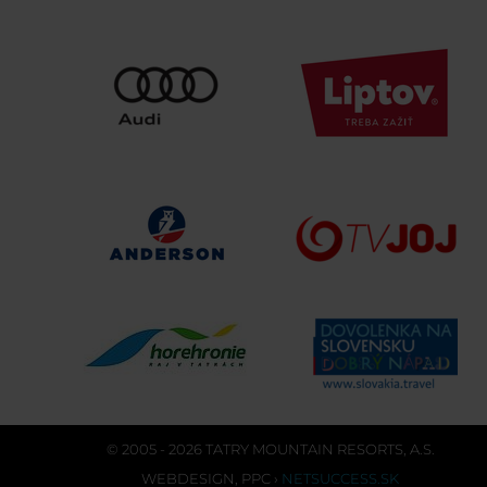
© 2005 - 2026 TATRY MOUNTAIN RESORTS, A.S.
WEBDESIGN
,
PPC
›
NETSUCCESS.SK