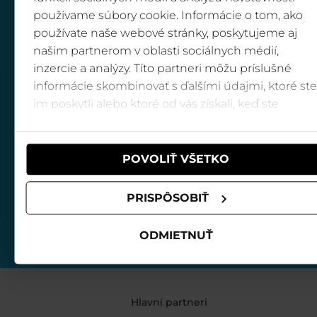
používame súbory cookie. Informácie o tom, ako
používate naše webové stránky, poskytujeme aj
našim partnerom v oblasti sociálnych médií,
inzercie a analýzy. Títo partneri môžu príslušné
informácie skombinovať s ďalšími údajmi, ktoré ste
Klientské centrum Biela púť
im poskytli alebo ktoré od vás získali, keď ste
PO - NE
= 8:00 - 17:30
používali ich služby.
+421 907 88 66 44
POVOLIŤ VŠETKO
Klientské centrum Krupová
PO - NE
= 8:00 - 17:30
PRISPÔSOBIŤ
+421 911 85 63 91
00
00
GOPASS
infolinka
(PO-NE 8
- 18
)
ODMIETNUŤ
0850 122 155
Hlavní partneri