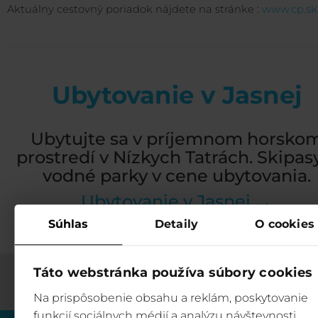
Aktuálny cestovný poriadok nájdete na stránke :
www.cp.sk
Ubytovanie v Jasnej
Ubytujte sa v príjemnom horsko
prostredí v Nízkych Tatrách. Skipas
vodné parky v cene ubytovania.
Ubytovanie v Jasnej →
Súhlas
Detaily
O cookies
Táto webstránka používa súbory cookies
Na prispôsobenie obsahu a reklám, poskytovanie
funkcií sociálnych médií a analýzu návštevnosti