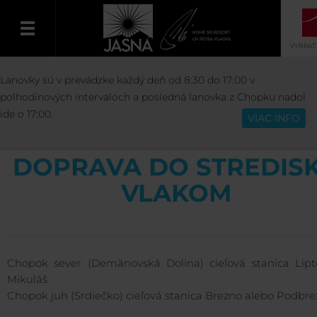
VYBRAŤ
INFORMÁCIE
DOPRAVA DO JASNEJ
DO
Lanovky sú v prevádzke každý deň od 8:30 do 17:00 v
Slovenčina
DO STREDISKA VLAKOM
polhodinových intervaloch a posledná lanovka z Chopku nadol
ide o 17:00.
VIAC INFO
DOPRAVA DO STREDIS
VLAKOM
Chopok sever (Demänovská Dolina) cieľová stanica Lipt
Mikuláš
Chopok juh (Srdiečko) cieľová stanica Brezno alebo Podbr