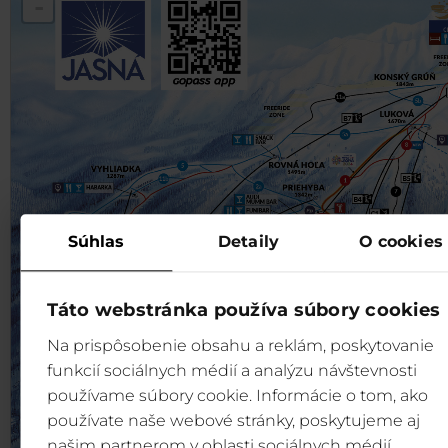
-
Súhlas
Detaily
O cookies
Táto webstránka používa súbory cookies
Na prispôsobenie obsahu a reklám, poskytovanie
funkcií sociálnych médií a analýzu návštevnosti
používame súbory cookie. Informácie o tom, ako
používate naše webové stránky, poskytujeme aj
našim partnerom v oblasti sociálnych médií,