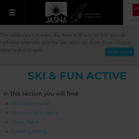
ALL R
ACTIVITIES
WINTER ACTIVITIES
The cable cars run every day from 8:30 a.m. to 5:00 p.m. at
English
half-hour intervals, and the last cable car down from Chopok
departs at 5:00 p.m.
Read more
SKI & FUN ACTIVE
In this section you will find:
Ski cross course
Ski touring in Jasná
Fresh Track
Evening skiing