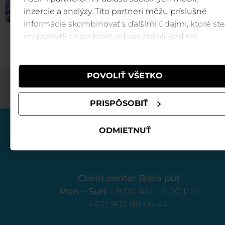
inzercie a analýzy. Títo partneri môžu príslušné
informácie skombinovať s ďalšími údajmi, ktoré ste
im poskytli alebo ktoré od vás získali, keď ste
používali ich služby.
POVOLIŤ VŠETKO
PRISPÔSOBIŤ
ODMIETNUŤ
Client center Biela púť
Mon – Sun
= 8:00 AM – 5:30 PM
+421 907 88 66 44