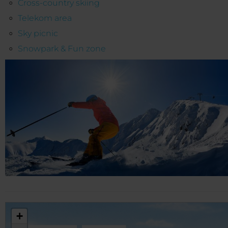
Cross-country skiing
Telekom area
Sky picnic
Snowpark & Fun zone
+