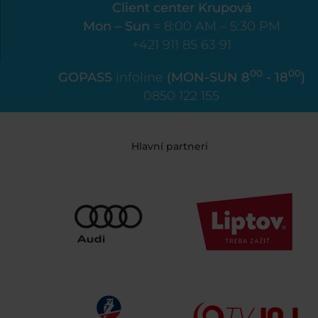
Client center Krupová
Mon – Sun
= 8:00 AM – 5:30 PM
+421 911 85 63 91
00
00
GOPASS
infoline
(MON-SUN 8
- 18
)
0850 122 155
Hlavní partneri