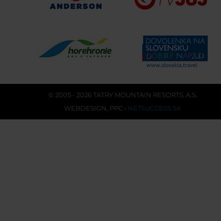
© 2005 - 2026 TATRY MOUNTAIN RESORTS, A.S.
WEBDESIGN
,
PPC
›
NETSUCCESS.SK