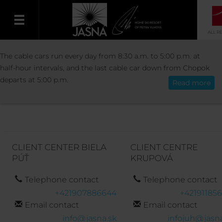
ALL R
INFORMATION
CONTACT
The cable cars run every day from 8:30 a.m. to 5:00 p.m. at
English
half-hour intervals, and the last cable car down from Chopok
departs at 5:00 p.m.
Read more
CLIENT CENTRE
CLIENT CENTER BIELA
CLIENT CENTRE
PÚŤ
KRUPOVÁ
Telephone contact
Telephone contact
+421907886644
+421911856
Email contact
Email contact
info@jasna.sk
infojuh@jasna