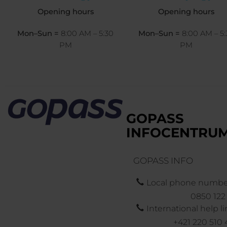
Opening hours
Opening hours
Mon–Sun =
8:00 AM – 5:30
Mon–Sun =
8:00 AM – 5:
PM
PM
GOPASS
INFOCENTRU
GOPASS INFO
Local phone numbe
0850 122
International help l
+421 220 510