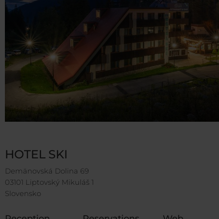
HOTEL SKI
Demänovská Dolina 69
03101 Liptovský Mikuláš 1
Slovensko
Reception
Reservations
Web