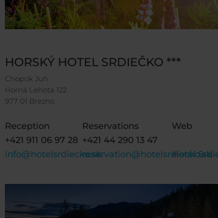
HORSKÝ HOTEL SRDIEČKO ***
Chopok Juh
Horná Lehota 122
977 01 Brezno
Reception
Reservations
Web
+421 911 06 97 28
+421 44 290 13 47
info@hotelsrdiecko.sk
reservation@hotelsrdiecko.sk
Hotel Srdi