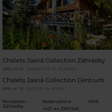
Chalets Jasná Collection Záhradky
GPS:
48° 58´ 19.8296117, 19° 35´56.2763214
Chalets Jasná Collection Centrum
GPS:
48° 58′ 06.674, 19° 34′ 47.606
Reception -
Reservations
Web
Záhradky
+421 44 2901346