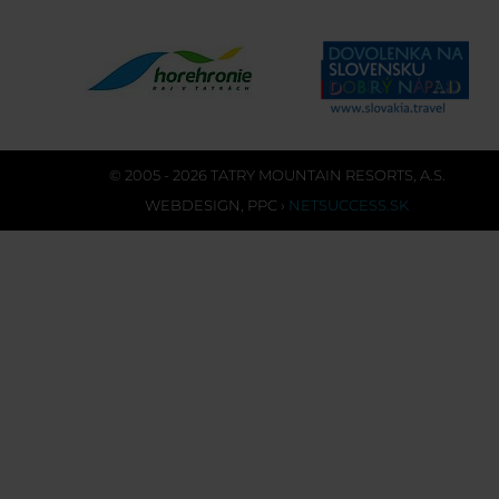
© 2005 - 2026 TATRY MOUNTAIN RESORTS, A.S.
WEBDESIGN
,
PPC
›
NETSUCCESS.SK