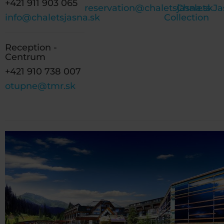
+421 911 903 065
reservation@chaletsjasna.sk
Chalets J
info@chaletsjasna.sk
Collection
Reception -
Centrum
+421 910 738 007
otupne@tmr.sk