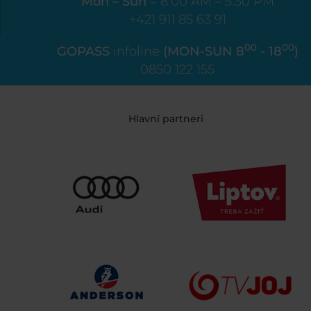
Mon – Sun
= 8:00 AM – 5:30 PM
+421 911 85 63 91
00
00
GOPASS
infoline
(MON-SUN 8
- 18
)
0850 122 155
Hlavní partneri