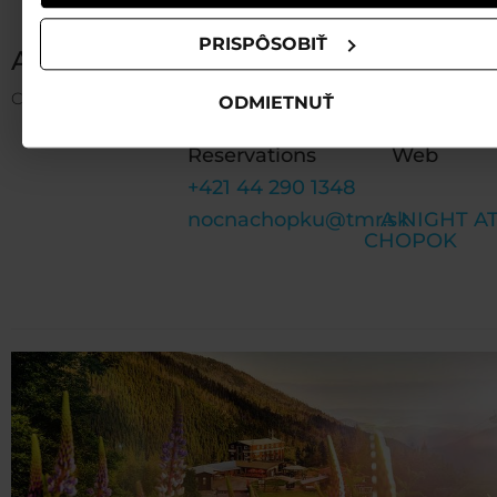
PRISPÔSOBIŤ
A NIGHT ON MT CHOPOK
Chopok, 2004 m n. m.
ODMIETNUŤ
Reservations
Web
+421 44 290 1348
nocnachopku@tmr.sk
A NIGHT A
CHOPOK