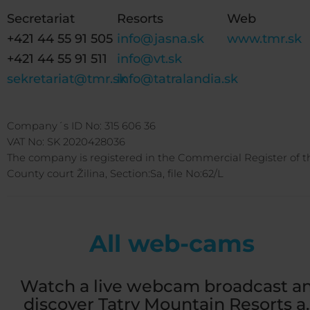
Secretariat
Resorts
Web
+421 44 55 91 505
info@jasna.sk
www.tmr.sk
+421 44 55 91 511
info@vt.sk
sekretariat@tmr.sk
info@tatralandia.sk
Company´s ID No: 315 606 36
VAT No: SK 2020428036
The company is registered in the Commercial Register of t
County court Žilina, Section:Sa, file No:62/L
All web-cams
Watch a live webcam broadcast a
discover Tatry Mountain Resorts a.