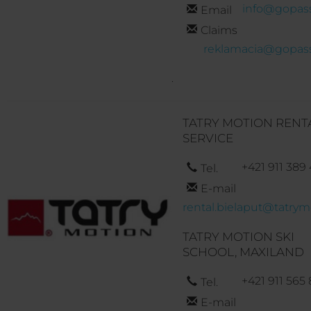
info@gopass
Email
Claims
reklamacia@gopass
.
TATRY MOTION RENTA
SERVICE
+421 911 389
Tel.
E-mail
rental.bielaput@tatrym
TATRY MOTION SKI
SCHOOL, MAXILAND
+421 911 565
Tel.
E-mail