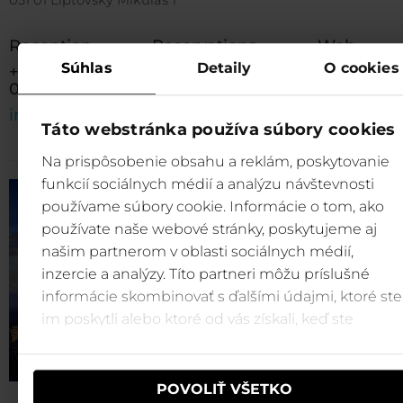
031 01 Liptovský Mikuláš 1
Reception
Reservations
Web
Súhlas
Detaily
O cookies
+421 44 547 80
+421 44 290 13 22
00
reservation@tristudnicky.sk
Hotel Tri
info@tristudnicky.sk
Studničky
Táto webstránka používa súbory cookies
Na prispôsobenie obsahu a reklám, poskytovanie
funkcií sociálnych médií a analýzu návštevnosti
používame súbory cookie. Informácie o tom, ako
používate naše webové stránky, poskytujeme aj
našim partnerom v oblasti sociálnych médií,
inzercie a analýzy. Títo partneri môžu príslušné
informácie skombinovať s ďalšími údajmi, ktoré ste
im poskytli alebo ktoré od vás získali, keď ste
používali ich služby.
POVOLIŤ VŠETKO