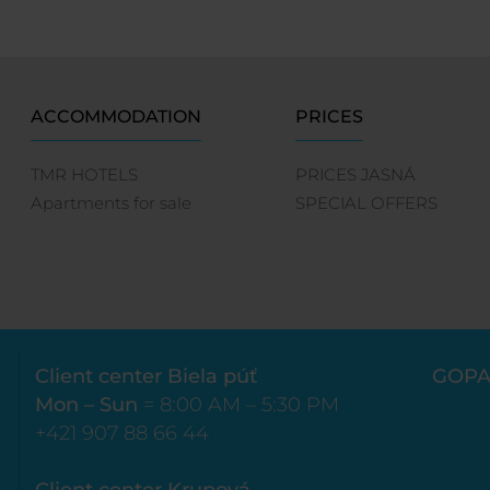
ACCOMMODATION
PRICES
TMR HOTELS
PRICES JASNÁ
Apartments for sale
SPECIAL OFFERS
Client center Biela púť
GOPA
Mon – Sun
= 8:00 AM – 5:30 PM
+421 907 88 66 44