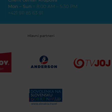
Client center Krupová
Mon – Sun
= 8:00 AM – 5:30 PM
+421 911 85 63 91
Hlavní partneri