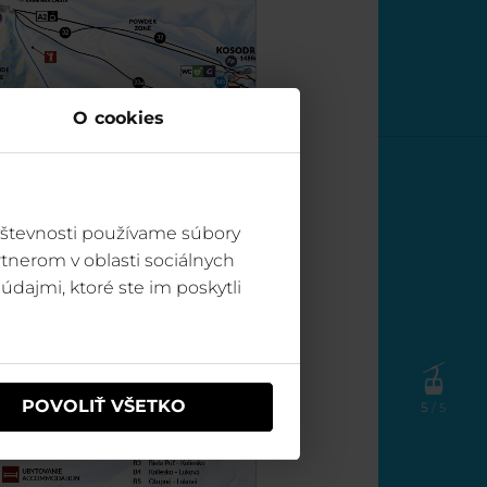
O cookies
vštevnosti používame súbory
tnerom v oblasti sociálnych
údajmi, ktoré ste im poskytli
POVOLIŤ VŠETKO
5
/ 5