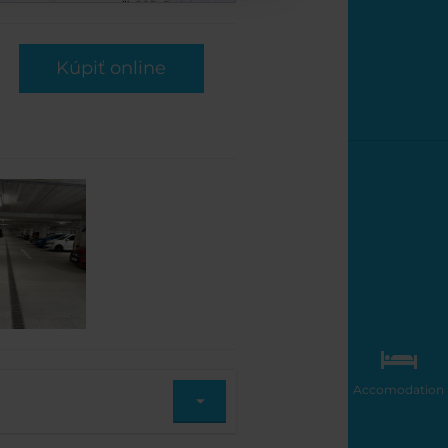
Kúpiť online
Accomodation