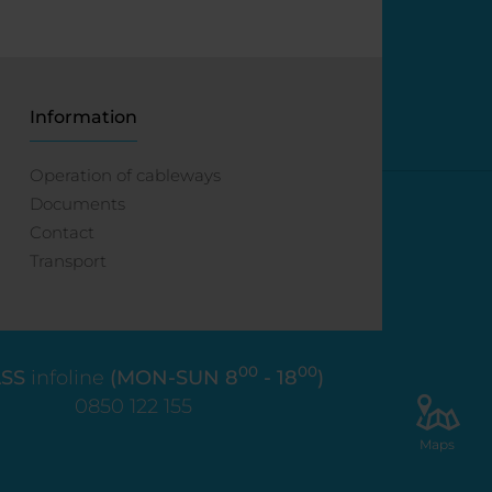
Information
Operation of cableways
Documents
Contact
Transport
00
00
SS
infoline
(MON-SUN 8
- 18
)
0850 122 155
Maps