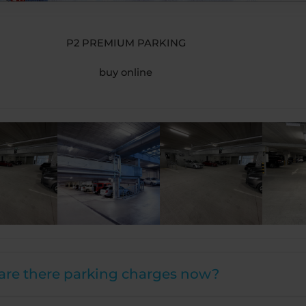
P2 PREMIUM PARKING
buy online
re there parking charges now?