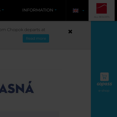
S
INFORMATION
ALL RESORTS
 from Chopok departs at
Read more
e-shop