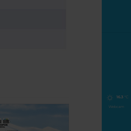
16.3
°C
Webcam