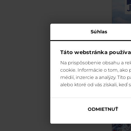
Súhlas
Táto webstránka používa
Na prispôsobenie obsahu a rek
cookie. Informácie o tom, ako
médií, inzercie a analýzy. Títo
alebo ktoré od vás získali, keď s
ODMIETNUŤ