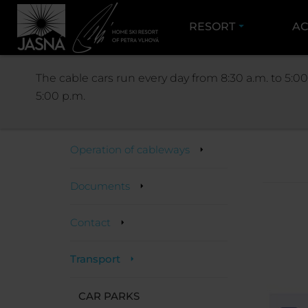
RESORT
AC
The cable cars run every day from 8:30 a.m. to 5:00
5:00 p.m.
Information
Operation of cableways
Documents
Contact
Transport
CAR PARKS