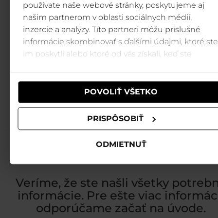
používate naše webové stránky, poskytujeme aj
našim partnerom v oblasti sociálnych médií,
inzercie a analýzy. Títo partneri môžu príslušné
informácie skombinovať s ďalšími údajmi, ktoré ste
im poskytli alebo ktoré od vás získali, keď ste
používali ich služby.
POVOLIŤ VŠETKO
PRISPÔSOBIŤ
Späť na úvod
ODMIETNUŤ
Veríme, že ste našli všetky potreb
informácie. Pre ešte viac informác
odporúčame začať na úvode.