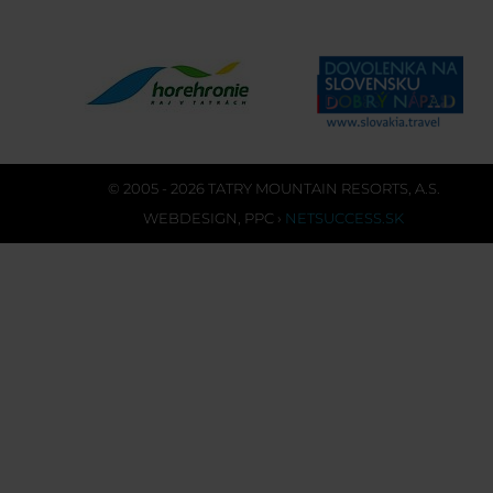
© 2005 - 2026 TATRY MOUNTAIN RESORTS, A.S.
WEBDESIGN
,
PPC
›
NETSUCCESS.SK