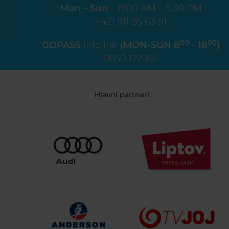
Mon – Sun
= 8:00 AM – 5:30 PM
+421 911 85 63 91
00
00
GOPASS
infoline
(MON-SUN 8
- 18
)
0850 122 155
Hlavní partneri