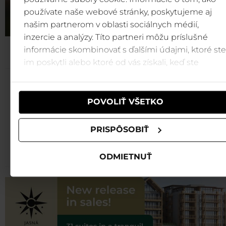
používate naše webové stránky, poskytujeme aj
našim partnerom v oblasti sociálnych médií,
inzercie a analýzy. Títo partneri môžu príslušné
informácie skombinovať s ďalšími údajmi, ktoré ste
im poskytli alebo ktoré od vás získali, keď ste
používali ich služby.
Jasná cable car tickets are
available
POVOLIŤ VŠETKO
at the best prices online on
gopass.travel
PRISPÔSOBIŤ
Buy
ODMIETNUŤ