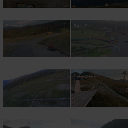
Priehyba
Biela Púť
Luková
Konský Grúň
Srdiečko
Krupová