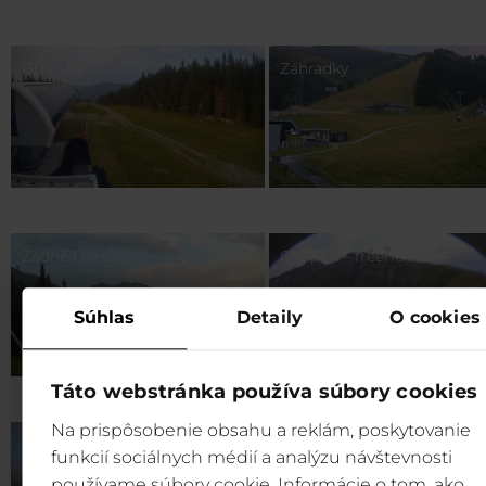
Brhliská
Záhradky
Zadné Dereše
Chopok – freeride zone
Súhlas
Detaily
O cookies
Táto webstránka používa súbory cookies
Na prispôsobenie obsahu a reklám, poskytovanie
Rovná Hoľa
funkcií sociálnych médií a analýzu návštevnosti
používame súbory cookie. Informácie o tom, ako