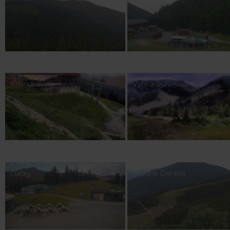
Kosodrevina
Vyhliadka
Lúčky
Predné Dereše