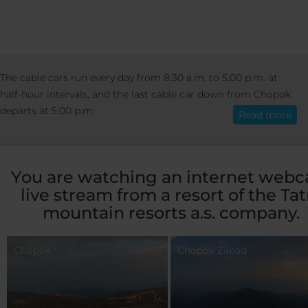
RESORT
RESORT INFO
WEBCAMER
The cable cars run every day from 8:30 a.m. to 5:00 p.m. at
English
half-hour intervals, and the last cable car down from Chopok
departs at 5:00 p.m.
Read more
Webcams - Jasná
You are watching an internet web
live stream from a resort of the Tat
mountain resorts a.s. company.
Chopok
Chopok Západ