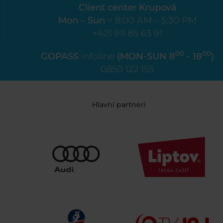
Client center Krupová
Mon – Sun
= 8:00 AM – 5:30 PM
+421 911 85 63 91
00
00
GOPASS
infoline
(MON-SUN 8
- 18
)
0850 122 155
Hlavní partneri