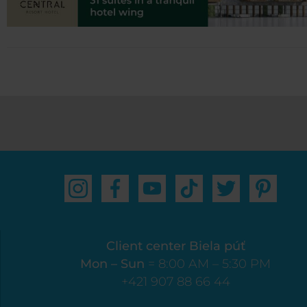
Client center Biela púť
Mon – Sun
= 8:00 AM – 5:30 PM
+421 907 88 66 44