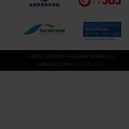
© 2005 - 2026 TATRY MOUNTAIN RESORTS, A.S.
WEBDESIGN
,
PPC
›
NETSUCCESS.SK