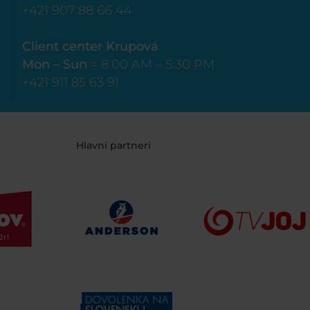
+421 907 88 66 44
Client center Krupová
Mon – Sun
= 8:00 AM – 5:30 PM
+421 911 85 63 91
Hlavní partneri