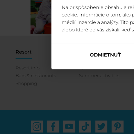
Na prispôsobenie obsahu a rek
cookie. Informácie o tom, ako
médií, inzercie a analýzy. Títo
alebo ktoré od vás získali, keď s
Resort
Activities
ODMIETNUŤ
Resort info
Sports
Bars & restaurants
Summer activities
Shopping