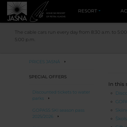
RESORT
AC
JASNÁ
The cable cars run every day from 8:30 a.m. to 5:00
5:00 p.m.
PRICES
PRICES JASNÁ
SPECIAL OFFERS
In this 
Discounted tickets to water
Disco
parks
GOPA
GOPASS SKI season pass
Skii
2025/2026
Škols