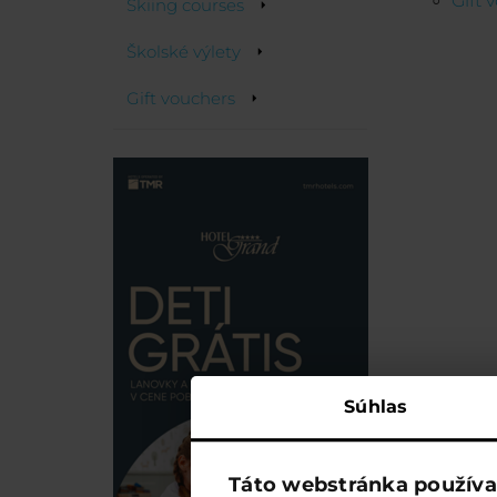
Gift 
Skiing courses
Školské výlety
Gift vouchers
Súhlas
Táto webstránka používa