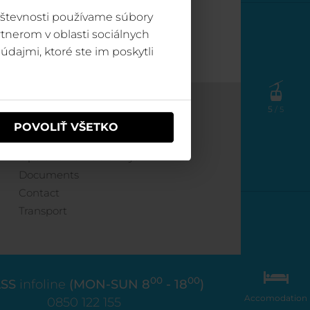
vštevnosti používame súbory
tnerom v oblasti sociálnych
údajmi, ktoré ste im poskytli
5
/ 5
Information
POVOLIŤ VŠETKO
Operation of cableways
Documents
Contact
Transport
00
00
SS
infoline
(MON-SUN 8
- 18
)
Accomodation
0850 122 155