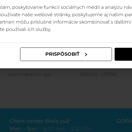
lám, poskytovanie funkcií sociálnych médií a analýzu ná
 používate naše webové stránky, poskytujeme aj našim par
 partneri môžu príslušné informácie skombinovať s ďalšími 
te používali ich služby.
ACCOMMODATION
PRICES
PRISPÔSOBIŤ
TMR HOTELS
PRICES JASNÁ
Apartments for sale
SPECIAL OFFERS
Client center Biela púť
GOPA
Mon – Sun
= 8:00 AM – 5:30 PM