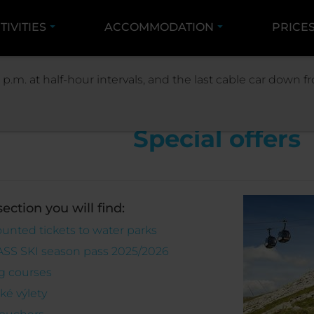
TIVITIES
ACCOMMODATION
PRICE
PRICES
SPECIAL OFFERS
 p.m. at half-hour intervals, and the last cable car down
Special offers
section you will find:
unted tickets to water parks
SS SKI season pass 2025/2026
ng courses
ké výlety