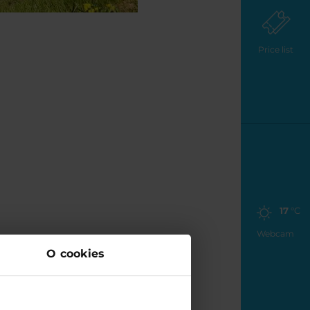
Price list
17
°C
Webcam
O cookies