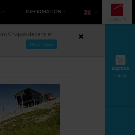
S
INFORMATION
ALL RESORTS
 from Chopok departs at
Read more
e-shop