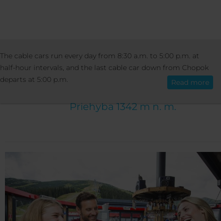
RESORT
BARS & RESTAURANTS
FUNI
The cable cars run every day from 8:30 a.m. to 5:00 p.m. at
English
half-hour intervals, and the last cable car down from Chopok
FUNIBAR
departs at 5:00 p.m.
Read more
Priehyba 1342 m n. m.