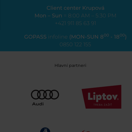
Client center Krupová
Mon – Sun
= 8:00 AM – 5:30 PM
+421 911 85 63 91
00
00
GOPASS
infoline
(MON-SUN 8
- 18
)
0850 122 155
Hlavní partneri