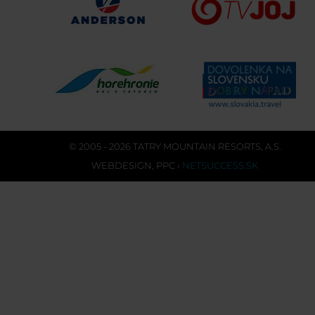
© 2005 - 2026 TATRY MOUNTAIN RESORTS, A.S.
WEBDESIGN
,
PPC
›
NETSUCCESS.SK