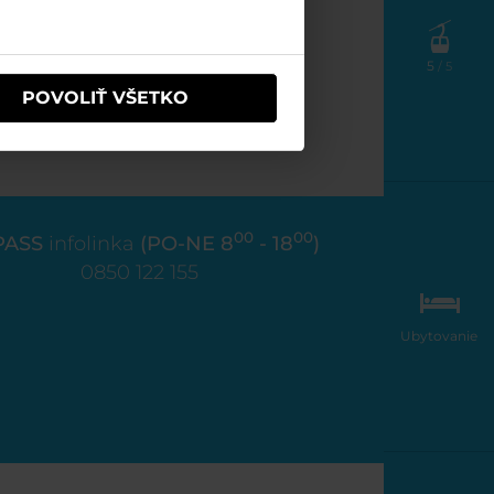
Prevádzka lanoviek
5
/ 5
Dokumenty
POVOLIŤ VŠETKO
Kontakt
Doprava do Jasnej
00
00
PASS
infolinka
(PO-NE 8
- 18
)
0850 122 155
Ubytovanie