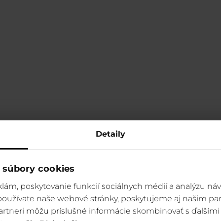
Detaily
 súbory cookies
lám, poskytovanie funkcií sociálnych médií a analýzu ná
 používate naše webové stránky, poskytujeme aj našim par
 partneri môžu príslušné informácie skombinovať s ďalšími 
Ubytovanie
CENNÍK