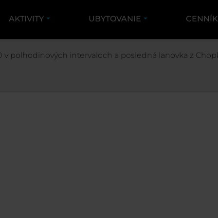
AKTIVITY
UBYTOVANIE
CENNÍ
UBYTOVANIE
PREDAJ APARTMÁNOV
 v polhodinových intervaloch a posledná lanovka z Chopk