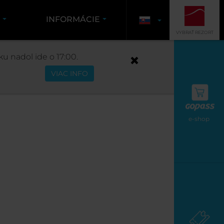
K
INFORMÁCIE
VYBRAŤ REZORT
u nadol ide o 17:00.
VIAC INFO
e-shop