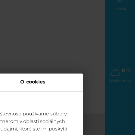
Cenník
15
°C
Webkamery
O cookies
vštevnosti používame súbory
tnerom v oblasti sociálnych
údajmi, ktoré ste im poskytli
Informácie