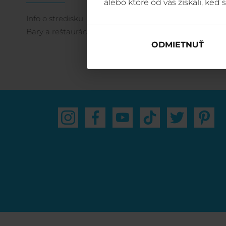
alebo ktoré od vás získali, keď s
Info o stredisku
Šport
Bary a reštaurácie
Letné aktivity
ODMIETNUŤ