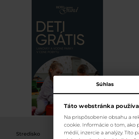
Súhlas
Táto webstránka používa
Na prispôsobenie obsahu a rek
cookie. Informácie o tom, ako
médií, inzercie a analýzy. Títo
Stredisko
Aktivity