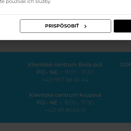
te používali ich služby.
TMR HOTELS
CENNÍK JASNÁ
Predaj apartmánov
ŠPECIÁLNE PONUKY
PRISPÔSOBIŤ
Klientské centrum Biela púť
GO
PO - NE
= 8:00 - 17:30
+421 907 88 66 44
Klientské centrum Krupová
PO - NE
= 8:00 - 17:30
+421 911 85 63 91